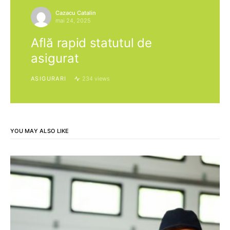
Cazacu Catalin
mai 24, 2025
Află rapid statutul de
asigurat
ASIGURARI
234 views
YOU MAY ALSO LIKE