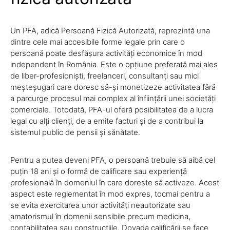
Un PFA, adică Persoană Fizică Autorizată, reprezintă una
dintre cele mai accesibile forme legale prin care o
persoană poate desfășura activități economice în mod
independent în România. Este o opțiune preferată mai ales
de liber-profesioniști, freelanceri, consultanți sau mici
meșteșugari care doresc să-și monetizeze activitatea fără
a parcurge procesul mai complex al înființării unei societăți
comerciale. Totodată, PFA-ul oferă posibilitatea de a lucra
legal cu alți clienți, de a emite facturi și de a contribui la
sistemul public de pensii și sănătate.
Pentru a putea deveni PFA, o persoană trebuie să aibă cel
puțin 18 ani și o formă de calificare sau experiență
profesională în domeniul în care dorește să activeze. Acest
aspect este reglementat în mod expres, tocmai pentru a
se evita exercitarea unor activități neautorizate sau
amatorismul în domenii sensibile precum medicina,
contabilitatea sau construcțiile. Dovada calificării se face