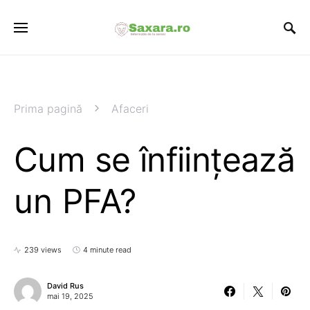
Prima pagină
Afaceri
Cum se înființează
un PFA?
239 views
4 minute read
David Rus
mai 19, 2025