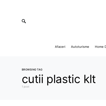
Afaceri
Autoturisme
Home D
BROWSING TAG
cutii plastic klt
1 post