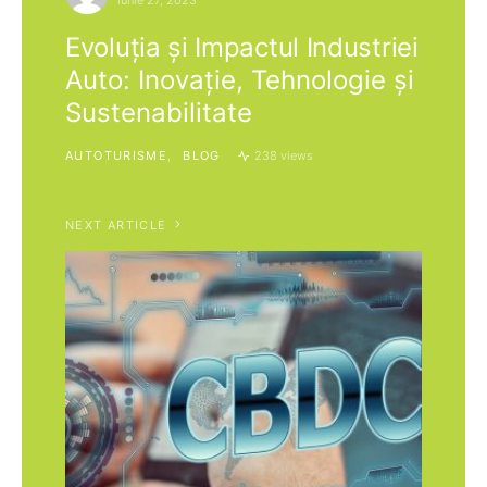
iunie 27, 2023
Evoluția și Impactul Industriei
Auto: Inovație, Tehnologie și
Sustenabilitate
AUTOTURISME
BLOG
238 views
NEXT ARTICLE