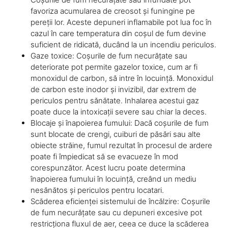
favoriza acumularea de creosot și funingine pe
pereții lor. Aceste depuneri inflamabile pot lua foc în
cazul în care temperatura din coșul de fum devine
suficient de ridicată, ducând la un incendiu periculos.
Gaze toxice: Coșurile de fum necurățate sau
deteriorate pot permite gazelor toxice, cum ar fi
monoxidul de carbon, să intre în locuință. Monoxidul
de carbon este inodor și invizibil, dar extrem de
periculos pentru sănătate. Inhalarea acestui gaz
poate duce la intoxicații severe sau chiar la deces.
Blocaje și înapoierea fumului: Dacă coșurile de fum
sunt blocate de crengi, cuiburi de păsări sau alte
obiecte străine, fumul rezultat în procesul de ardere
poate fi împiedicat să se evacueze în mod
corespunzător. Acest lucru poate determina
înapoierea fumului în locuință, creând un mediu
nesănătos și periculos pentru locatari.
Scăderea eficienței sistemului de încălzire: Coșurile
de fum necurățate sau cu depuneri excesive pot
restricționa fluxul de aer, ceea ce duce la scăderea