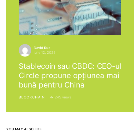
David Rus
iulie 12, 2023
Stablecoin sau CBDC: CEO-ul
Circle propune opțiunea mai
bună pentru China
BLOCKCHAIN
245 views
YOU MAY ALSO LIKE