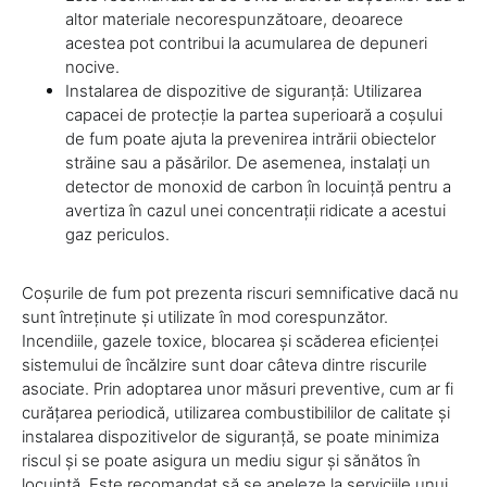
altor materiale necorespunzătoare, deoarece
acestea pot contribui la acumularea de depuneri
nocive.
Instalarea de dispozitive de siguranță: Utilizarea
capacei de protecție la partea superioară a coșului
de fum poate ajuta la prevenirea intrării obiectelor
străine sau a păsărilor. De asemenea, instalați un
detector de monoxid de carbon în locuință pentru a
avertiza în cazul unei concentrații ridicate a acestui
gaz periculos.
Coșurile de fum pot prezenta riscuri semnificative dacă nu
sunt întreținute și utilizate în mod corespunzător.
Incendiile, gazele toxice, blocarea și scăderea eficienței
sistemului de încălzire sunt doar câteva dintre riscurile
asociate. Prin adoptarea unor măsuri preventive, cum ar fi
curățarea periodică, utilizarea combustibililor de calitate și
instalarea dispozitivelor de siguranță, se poate minimiza
riscul și se poate asigura un mediu sigur și sănătos în
locuință. Este recomandat să se apeleze la serviciile unui