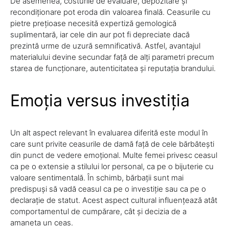
De asemenea, costurile de evaluare, depozitare și
recondiționare pot eroda din valoarea finală. Ceasurile cu
pietre prețioase necesită expertiză gemologică
suplimentară, iar cele din aur pot fi depreciate dacă
prezintă urme de uzură semnificativă. Astfel, avantajul
materialului devine secundar față de alți parametri precum
starea de funcționare, autenticitatea și reputația brandului.
Emoția versus investiția
Un alt aspect relevant în evaluarea diferită este modul în
care sunt privite ceasurile de damă față de cele bărbătești
din punct de vedere emoțional. Multe femei privesc ceasul
ca pe o extensie a stilului lor personal, ca pe o bijuterie cu
valoare sentimentală. În schimb, bărbații sunt mai
predispuși să vadă ceasul ca pe o investiție sau ca pe o
declarație de statut. Acest aspect cultural influențează atât
comportamentul de cumpărare, cât și decizia de a
amaneta un ceas.