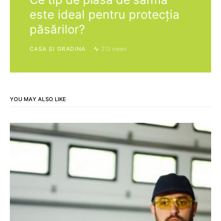
este ideal pentru protecția
păsărilor?
CASA SI GRADINA
213 views
YOU MAY ALSO LIKE