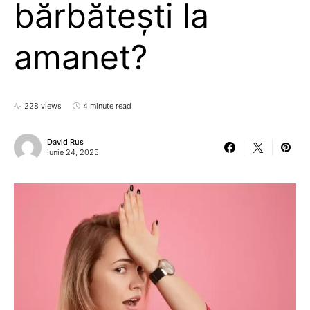
bărbătești la
amanet?
228 views
4 minute read
David Rus
iunie 24, 2025