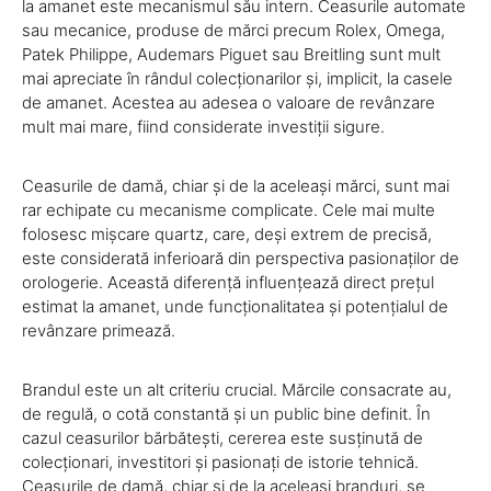
la amanet este mecanismul său intern. Ceasurile automate
sau mecanice, produse de mărci precum Rolex, Omega,
Patek Philippe, Audemars Piguet sau Breitling sunt mult
mai apreciate în rândul colecționarilor și, implicit, la casele
de amanet. Acestea au adesea o valoare de revânzare
mult mai mare, fiind considerate investiții sigure.
Ceasurile de damă, chiar și de la aceleași mărci, sunt mai
rar echipate cu mecanisme complicate. Cele mai multe
folosesc mișcare quartz, care, deși extrem de precisă,
este considerată inferioară din perspectiva pasionaților de
orologerie. Această diferență influențează direct prețul
estimat la amanet, unde funcționalitatea și potențialul de
revânzare primează.
Brandul este un alt criteriu crucial. Mărcile consacrate au,
de regulă, o cotă constantă și un public bine definit. În
cazul ceasurilor bărbătești, cererea este susținută de
colecționari, investitori și pasionați de istorie tehnică.
Ceasurile de damă, chiar și de la aceleași branduri, se