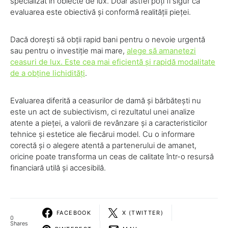
specializat în obiecte de lux. Doar astfel poți fi sigur că
evaluarea este obiectivă și conformă realității pieței.
Dacă dorești să obții rapid bani pentru o nevoie urgentă
sau pentru o investiție mai mare,
alege să amanetezi
ceasuri de lux. Este cea mai eficientă și rapidă modalitate
de a obține lichidități
.
Evaluarea diferită a ceasurilor de damă și bărbătești nu
este un act de subiectivism, ci rezultatul unei analize
atente a pieței, a valorii de revânzare și a caracteristicilor
tehnice și estetice ale fiecărui model. Cu o informare
corectă și o alegere atentă a partenerului de amanet,
oricine poate transforma un ceas de calitate într-o resursă
financiară utilă și accesibilă.
FACEBOOK
X (TWITTER)
0
Shares