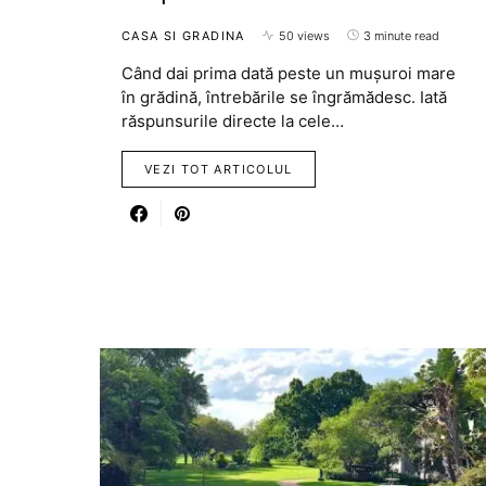
CASA SI GRADINA
50 views
3 minute read
Când dai prima dată peste un mușuroi mare
în grădină, întrebările se îngrămădesc. Iată
răspunsurile directe la cele…
VEZI TOT ARTICOLUL