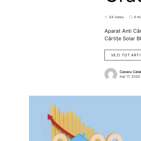
64 views
4 mi
Aparat Anti Câr
Cârtițe Solar B
VEZI TOT ART
Cazacu Catal
mai 17, 2026