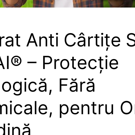
at Anti Cârtițe 
I® – Protecție
ogică, Fără
icale, pentru O
dină