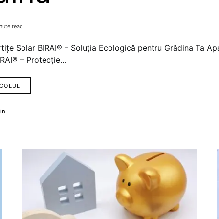
nute read
tițe Solar BIRAI® – Soluția Ecologică pentru Grădina Ta Ap
IRAI® – Protecție…
ICOLUL
in