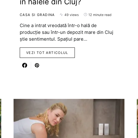
în halele din Cluj?
CASA SI GRADINA
49 views
12 minute read
Cine a intrat vreodată într-o hală de
producție sau într-un depozit mare din Cluj
știe sentimentul. Spațiul pare…
VEZI TOT ARTICOLUL