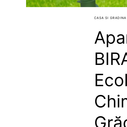
CASA SI GRADINA
Apar
BIRA
Ecol
Chim
Gră