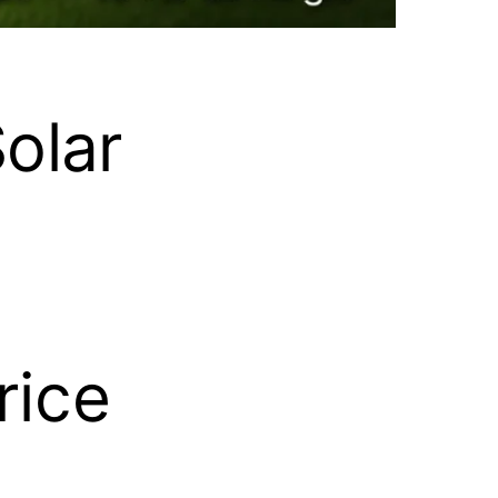
Solar
rice