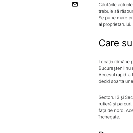
Căutările actual
trebuie să răspun
Se pune mare preț
al proprietarului.
Care su
Locația rămâne pr
Bucureștenii nu m
Accesul rapid la
decid soarta unei
Sectorul 3 și Sect
rutieră și parcuri
față de nord. Ace
închegate.