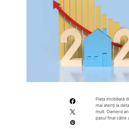
Piața imobiliară 
mai atenți la det
mult. Oamenii ana
pasul final către 