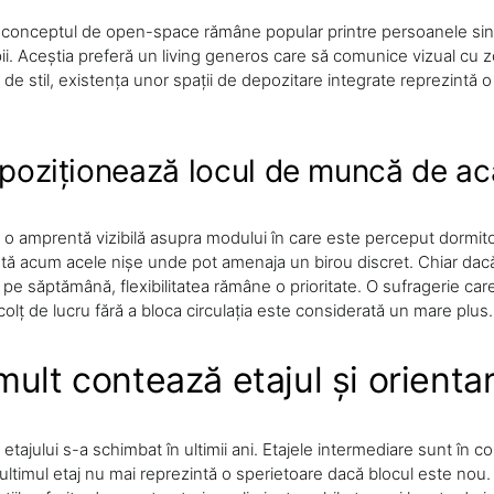
, conceptul de open-space rămâne popular printre persoanele si
pii. Aceștia preferă un living generos care să comunice vizual cu z
t de stil, existența unor spații de depozitare integrate reprezintă 
poziționează locul de muncă de a
o amprentă vizibilă asupra modului în care este perceput dormitor
tă acum acele nișe unde pot amenaja un birou discret. Chiar dacă
 pe săptămână, flexibilitatea rămâne o prioritate. O sufragerie car
colț de lucru fără a bloca circulația este considerată un mare plus.
mult contează etajul și orienta
etajului s-a schimbat în ultimii ani. Etajele intermediare sunt în c
ultimul etaj nu mai reprezintă o sperietoare dacă blocul este nou. I