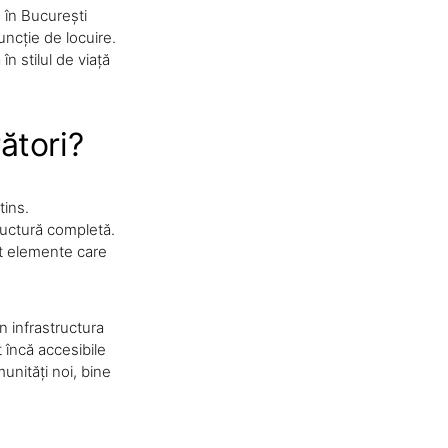
 în București
uncție de locuire.
n stilul de viață
ători?
tins.
ructură completă.
nt elemente care
în infrastructura
t încă accesibile
unități noi, bine