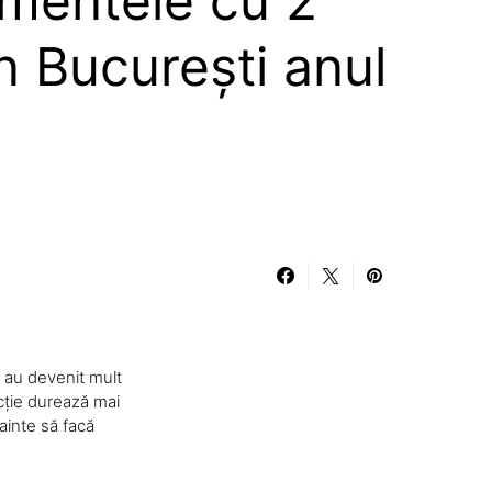
amentele cu 2
n București anul
i au devenit mult
ecție durează mai
ainte să facă