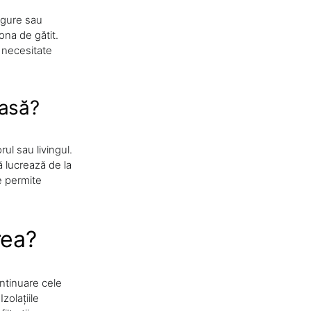
ngure sau
ona de gătit.
o necesitate
casă?
ul sau livingul.
 lucrează de la
e permite
rea?
ontinuare cele
zolațiile