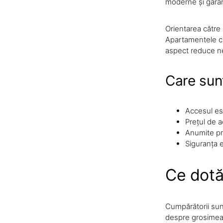
moderne și garanți
Orientarea către 
Apartamentele cu
aspect reduce nev
Care sunt
Accesul est
Prețul de a
Anumite pro
Siguranța e
Ce dotă
Cumpărătorii sunt
despre grosimea 