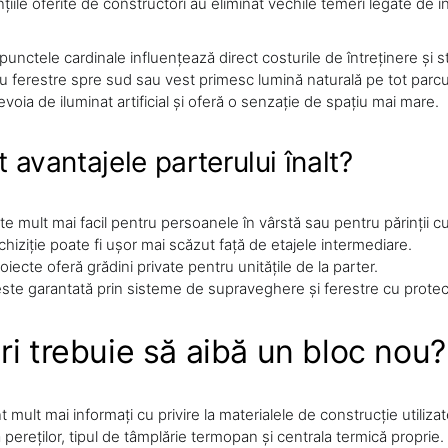
ile oferite de constructori au eliminat vechile temeri legate de infi
punctele cardinale influențează direct costurile de întreținere și st
 ferestre spre sud sau vest primesc lumină naturală pe tot parcur
oia de iluminat artificial și oferă o senzație de spațiu mai mare.
 avantajele parterului înalt?
e mult mai facil pentru persoanele în vârstă sau pentru părinții c
chiziție poate fi ușor mai scăzut față de etajele intermediare.
iecte oferă grădini private pentru unitățile de la parter.
ste garantată prin sisteme de supraveghere și ferestre cu protecț
ri trebuie să aibă un bloc nou?
 mult mai informați cu privire la materialele de construcție utilizat
pereților, tipul de tâmplărie termopan și centrala termică propri