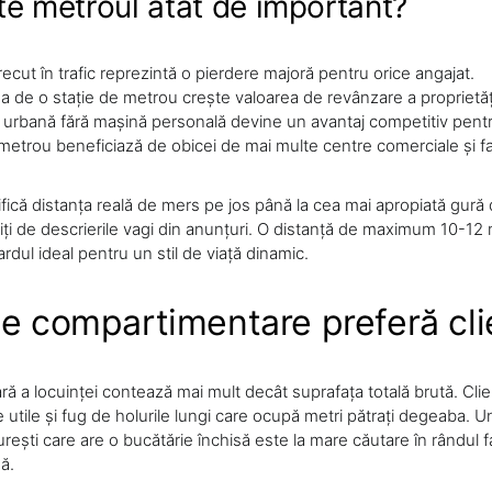
te metroul atât de important?
ecut în trafic reprezintă o pierdere majoră pentru orice angajat.
a de o stație de metrou crește valoarea de revânzare a proprietăți
 urbană fără mașină personală devine un avantaj competitiv pentru
metrou beneficiază de obicei de mai multe centre comerciale și fa
fică distanța reală de mers pe jos până la cea mai apropiată gură
liți de descrierile vagi din anunțuri. O distanță de maximum 10-12
rdul ideal pentru un stil de viață dinamic.
de compartimentare preferă clie
ară a locuinței contează mai mult decât suprafața totală brută. Clien
e utile și fug de holurile lungi care ocupă metri pătrați degeaba.
ești care are o bucătărie închisă este la mare căutare în rândul fam
ă.