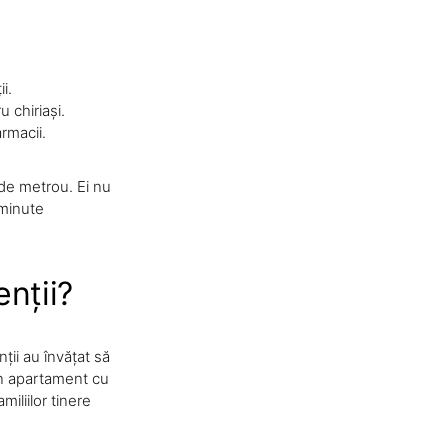
i.
 chiriași.
rmacii.
 de metrou. Ei nu
 minute
nții?
ții au învățat să
 Un apartament cu
iliilor tinere