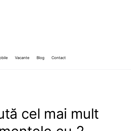
bile
Vacante
Blog
Contact
tă cel mai mult