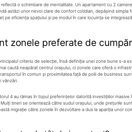
e reflectă o schimbare de mentalitate. Un apartament cu 2 camere
dă astăzi unor nevoi clare de confort cotidian, depășind simpla f
 pe eficiența spațiului și pe modul în care locuința se integrează î
nt zonele preferate de cumpăr
incipalul criteriu de selecție, însă definiția unei zone bune s-a ex
ai caută neapărat centrul orașului, ci zonele care oferă o infrast
 transportul în comun și proximitatea față de polii de business su
 vânzări.
orul 4 au rămas în topul preferințelor datorită investițiilor masive 
. Mulți tineri se orientează către sudul orașului, unde prețurile sun
astă migrație către zonele în dezvoltare a dus la apariția unor com