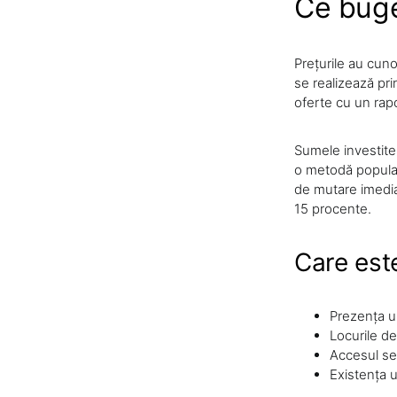
Ce buget
Prețurile au cuno
se realizează pri
oferte cu un rapor
Sumele investite 
o metodă popular
de mutare imediat
15 procente.
Care este
Prezența un
Locurile de
Accesul se
Existența u