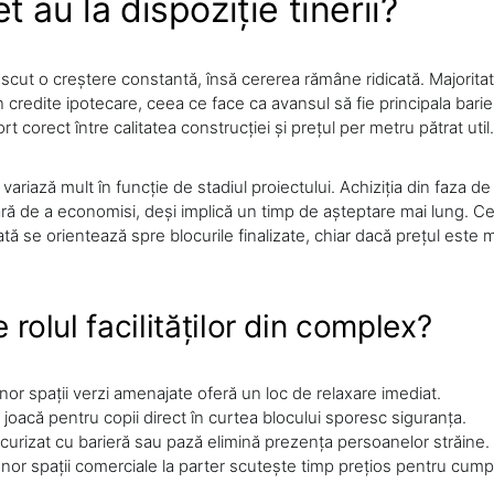
 au la dispoziție tinerii?
scut o creștere constantă, însă cererea rămâne ridicată. Majoritate
n credite ipotecare, ceea ce face ca avansul să fie principala barier
t corect între calitatea construcției și prețul per metru pătrat util.
variază mult în funcție de stadiul proiectului. Achiziția din faza d
ă de a economisi, deși implică un timp de așteptare mai lung. Ce
ă se orientează spre blocurile finalizate, chiar dacă prețul este 
 rolul facilităților din complex?
or spații verzi amenajate oferă un loc de relaxare imediat.
 joacă pentru copii direct în curtea blocului sporesc siguranța.
curizat cu barieră sau pază elimină prezența persoanelor străine.
nor spații comerciale la parter scutește timp prețios pentru cumpă