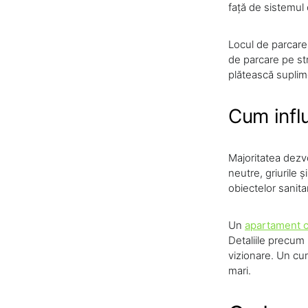
față de sistemul c
Locul de parcare 
de parcare pe str
plătească suplim
Cum infl
Majoritatea dezvol
neutre, griurile ș
obiectelor sanita
Un
apartament c
Detaliile precum p
vizionare. Un cu
mari.