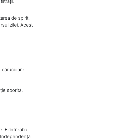
ltrații.
area de spirit.
sul zilei. Acest
u cărucioare.
ie sporită.
e. Ei întreabă
e. Independența