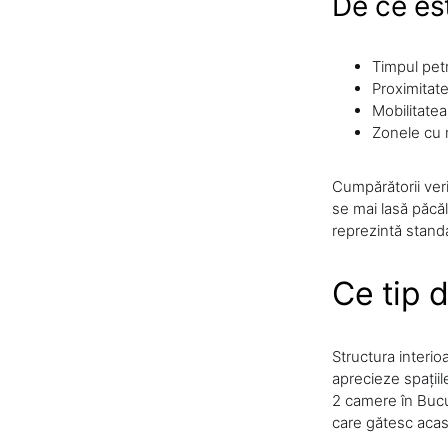
De ce es
Timpul petr
Proximitate
Mobilitatea
Zonele cu 
Cumpărătorii veri
se mai lasă păcă
reprezintă standa
Ce tip 
Structura interio
aprecieze spațiil
2 camere în Bucur
care gătesc acas