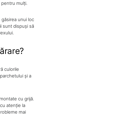
u pentru mulți.
 găsirea unui loc
i sunt dispuși să
exului.
părare?
ră culorile
 parchetului și a
 montate cu grijă.
 cu atenție la
 probleme mai