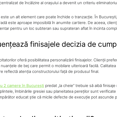
entralizat de încălzire al orașului a devenit un criteriu eliminatori
este un alt element care poate închide o tranzacție. În București,
adă este aproape imposibilă în anumite cartiere. De aceea, clienți
entar pentru un loc subteran sau suprateran aflat în incinta compl
uențează finisajele decizia de cum
tatorilor oferă posibilitatea personalizării finisajelor. Clienții prefe
i nuanțele de bej care permit o mobilare ulterioară facilă. Calitatea
re reflectă atenția constructorului față de produsul final.
u 2 camere în București
predat „la cheie” trebuie să aibă finisaje
lintele, îmbinările gresiei sau planeitatea pereților sunt verificate
mpărător educat știe că micile defecte de execuție pot ascunde