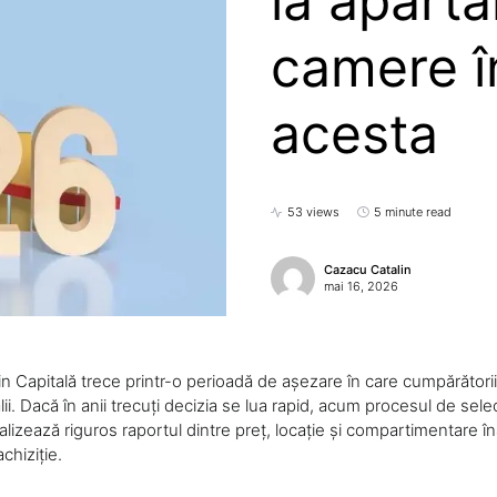
la apart
camere î
acesta
53 views
5 minute read
Cazacu Catalin
mai 16, 2026
din Capitală trece printr-o perioadă de așezare în care cumpărători
alii. Dacă în anii trecuți decizia se lua rapid, acum procesul de sel
lizează riguros raportul dintre preț, locație și compartimentare în
achiziție.