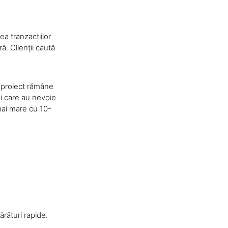
a tranzacțiilor
ă. Clienții caută
e proiect rămâne
i care au nevoie
mai mare cu 10-
rături rapide.