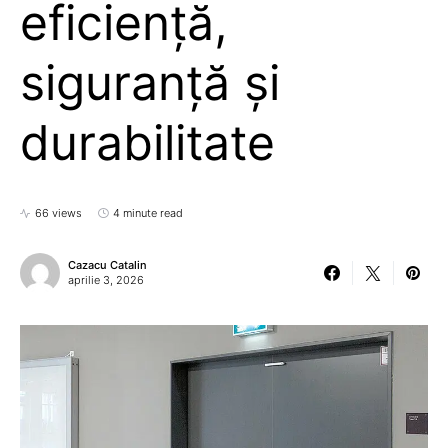
eficiență,
siguranță și
durabilitate
66 views
4 minute read
Cazacu Catalin
aprilie 3, 2026