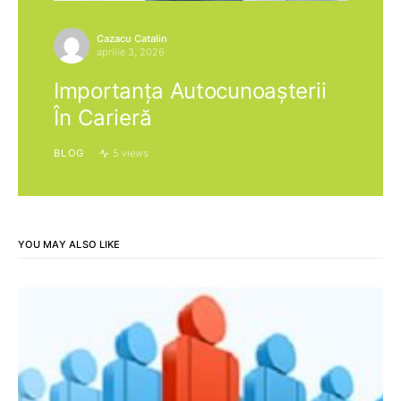
Cazacu Catalin
aprilie 3, 2026
Importanța Autocunoașterii
În Carieră
BLOG
5 views
YOU MAY ALSO LIKE