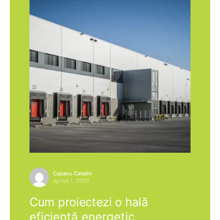
Cazacu Catalin
aprilie 1, 2026
Cum proiectezi o hală
eficientă energetic