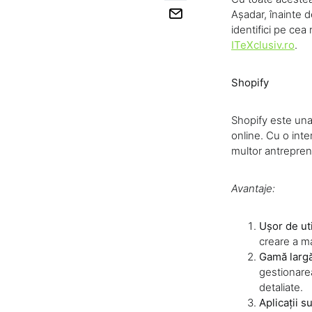
Așadar, înainte d
identifici pe cea
ITeXclusiv.ro
.
Shopify
Shopify este una
online. Cu o inte
multor antrepren
Avantaje:
Ușor de uti
creare a ma
Gamă largă
gestionarea
detaliate.
Aplicații 