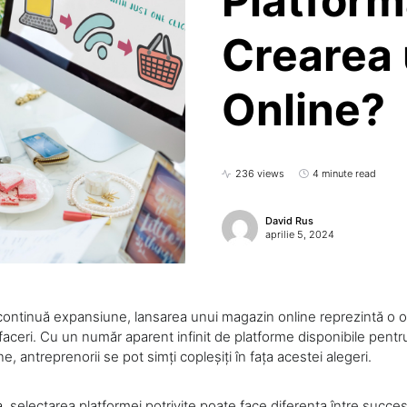
Platform
Crearea
Online?
236 views
4 minute read
David Rus
aprilie 5, 2024
n continuă expansiune, lansarea unui magazin online reprezintă o 
faceri. Cu un număr aparent infinit de platforme disponibile pentr
e, antreprenorii se pot simți copleșiți în fața acestei alegeri.
 selectarea platformei potrivite poate face diferența între succes