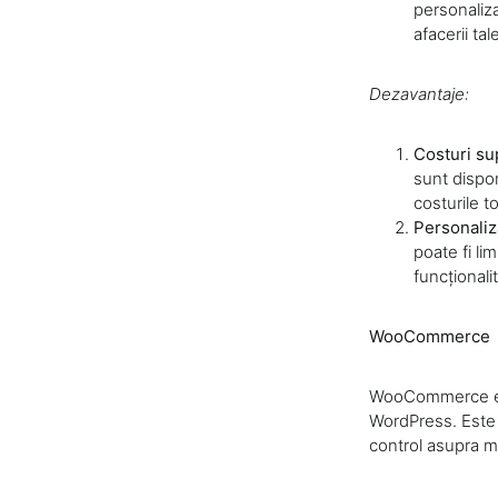
personaliza
afacerii tal
Dezavantaje:
Costuri su
sunt dispon
costurile to
Personaliz
poate fi li
funcționalit
WooCommerce
WooCommerce est
WordPress. Este 
control asupra ma