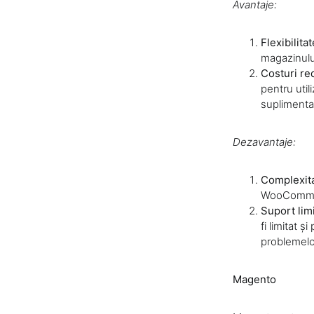
Avantaje:
Flexibilitat
magazinului
Costuri re
pentru util
suplimentar
Dezavantaje:
Complexit
WooCommerc
Suport limi
fi limitat 
problemelo
Magento