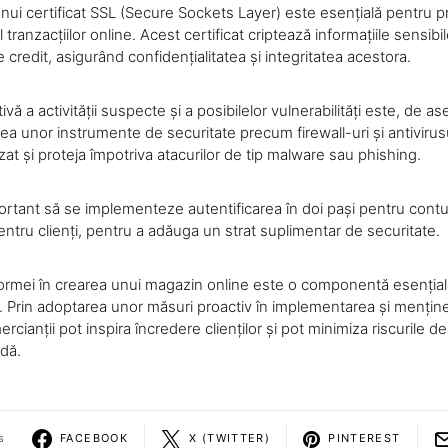
ui certificat SSL (Secure Sockets Layer) este esențială pentru pr
ul tranzacțiilor online. Acest certificat criptează informațiile sensibil
 credit, asigurând confidențialitatea și integritatea acestora.
ivă a activității suspecte și a posibilelor vulnerabilități este, de 
area unor instrumente de securitate precum firewall-uri și antiviru
at și proteja împotriva atacurilor de tip malware sau phishing.
ortant să se implementeze autentificarea în doi pași pentru contu
entru clienți, pentru a adăuga un strat suplimentar de securitate.
formei în crearea unui magazin online este o componentă esenția
i. Prin adoptarea unor măsuri proactiv în implementarea și menți
rcianții pot inspira încredere clienților și pot minimiza riscurile d
udă.
s
FACEBOOK
X (TWITTER)
PINTEREST