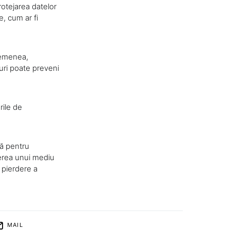
otejarea datelor
e, cum ar fi
asemenea,
suri poate preveni
rile de
lă pentru
nerea unui mediu
e pierdere a
MAIL