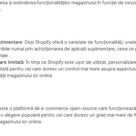
rea și extinderea funcționalităților magazinului în funcție de nevoi
e.
plimentare
: Deși Shopify oferă o varietate de funcționalități, unel
ibile numai prin achiziționarea de aplicații suplimentare, ceea ce
tale.
are limitată
: În timp ce Shopify este ușor de utilizat, personaliza
mitată pentru cei care doresc un control mai mare asupra aspectulu
ății magazinului lor online.
e o platformă de e-commerce open-source care funcționează 
o alegere populară pentru cei care doresc un grad mai mare de flex
gazinului lor online.