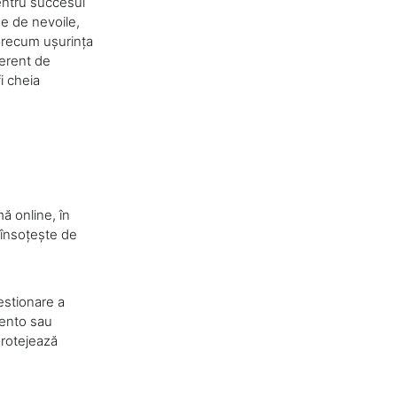
entru succesul
de de nevoile,
 precum ușurința
iferent de
i cheia
mă online, în
 însoțește de
estionare a
gento sau
protejează