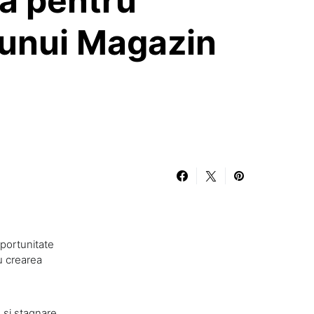
a pentru
 unui Magazin
oportunitate
u crearea
 și stagnare.