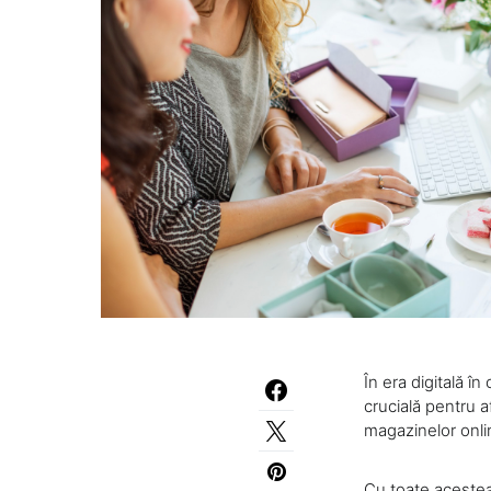
În era digitală î
crucială pentru a
magazinelor onlin
Cu toate acestea,