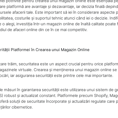
mei potrivite pentru crearea unui magazin online este esențială p
ecare platformă are avantaje și dezavantaje, iar decizia finală depin
sursele afacerii tale. Este important să iei în considerare aspecte
ibilitatea, costurile și suportul tehnic atunci când iei o decizie. Ind
 o alegi, investiția într-un magazin online de înaltă calitate poate f
iul de afaceri online din ce în ce mai competitiv.
ității Platformei în Crearea unui Magazin Online
n care trăim, securitatea este un aspect crucial pentru orice platfor
agazinele virtuale. Crearea și menținerea unui magazin online se
ri, iar asigurarea securității este printre cele mai importante.
e măsuri în garantarea securității este utilizarea unui sistem de g
S) robust și actualizat constant. Platformele precum Shopify, Ma
ă soluții de securitate încorporate și actualizări regulate care 
ărilor cibernetice.