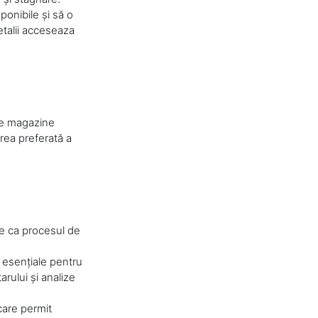
ponibile și să o
detalii acceseaza
 de magazine
erea preferată a
ace ca procesul de
i esențiale pentru
rului și analize
care permit