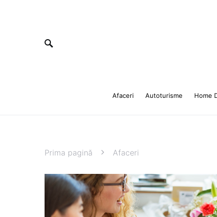
Afaceri
Autoturisme
Home D
Prima pagină
Afaceri