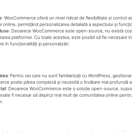
e
: WooCommerce oferă un nivel ridicat de flexibilitate și control 
 online, permițând personalizarea detaliată a aspectului și funcțion
duse
: Deoarece WooCommerce este open-source, nu există costur
izarea platformei. Cu toate acestea, este posibil să fie necesare inv
e în funcționalități și personalizări.
atea
: Pentru cei care nu sunt familiarizați cu WordPress, gestion
e poate părea complexă și necesită o învățare mai profundă a 
tat
: Deoarece WooCommerce este o soluție open-source, suport
și poate fi necesar să depinzi mai mult de comunitatea online pentr
r.