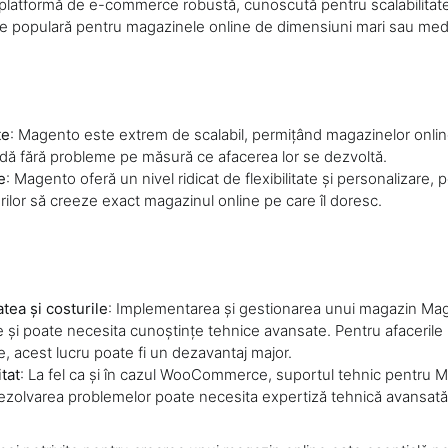
latformă de e-commerce robustă, cunoscută pentru scalabilitatea ș
re populară pentru magazinele online de dimensiuni mari sau medi
te
: Magento este extrem de scalabil, permițând magazinelor onlin
ndă fără probleme pe măsură ce afacerea lor se dezvoltă.
e
: Magento oferă un nivel ridicat de flexibilitate și personalizare,
ilor să creeze exact magazinul online pe care îl doresc.
tea și costurile
: Implementarea și gestionarea unui magazin Mag
e și poate necesita cunoștințe tehnice avansate. Pentru afacerile
, acest lucru poate fi un dezavantaj major.
tat
: La fel ca și în cazul WooCommerce, suportul tehnic pentru M
r rezolvarea problemelor poate necesita expertiză tehnică avansată