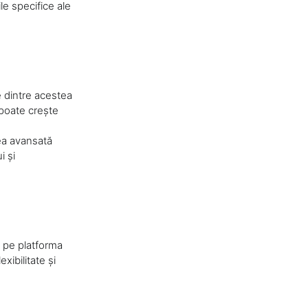
le specifice ale
e dintre acestea
 poate crește
rea avansată
i și
pe platforma
ibilitate și