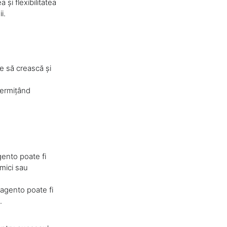
i flexibilitatea
i.
e să crească și
 permițând
ento poate fi
 mici sau
agento poate fi
.