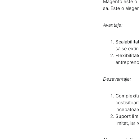
Magento este o p
sa. Este o alege
Avantaje:
Scalabilita
să se exti
Flexibilitat
antreprenor
Dezavantaje:
Complexita
costisitoar
începătoare
Suport limi
limitat, ia