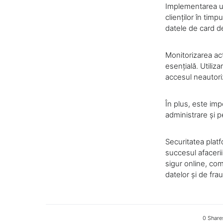
Implementarea un
clienților în timp
datele de card de
Monitorizarea act
esențială. Utiliz
accesul neautoriz
În plus, este imp
administrare și p
Securitatea plat
succesul afaceri
sigur online, come
datelor și de fra
0 Share