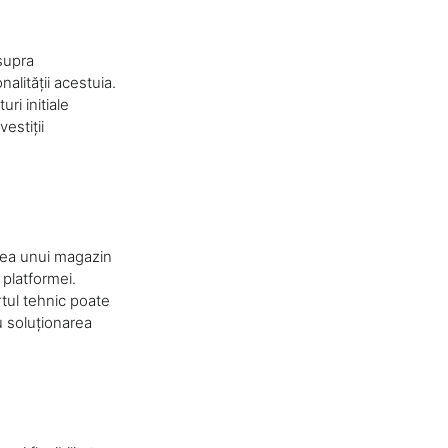
asupra
alității acestuia.
i initiale
estiții
area unui magazin
platformei.
ul tehnic poate
u soluționarea