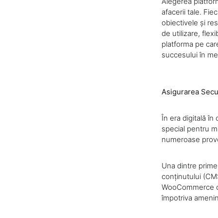
Alegerea platfor
afacerii tale. Fi
obiectivele și re
de utilizare, flex
platforma pe care
succesului în med
Asigurarea Secur
În era digitală î
special pentru m
numeroase provocă
Una dintre primel
conținutului (CM
WooCommerce ofer
împotriva ameninț