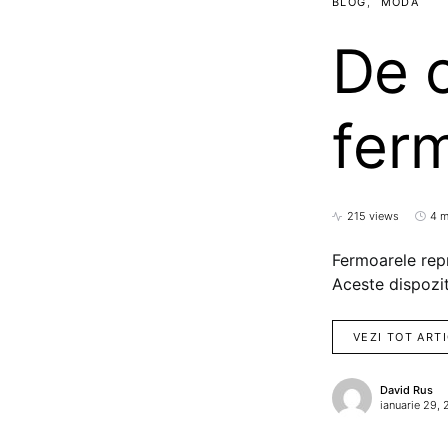
BLOG
MODA
De c
fer
215 views
4 m
Fermoarele repr
Aceste dispozit
VEZI TOT ART
David Rus
ianuarie 29,