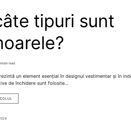
âte tipuri sunt
moarele?
inute read
ezintă un element esențial în designul vestimentar și în indus
ive de închidere sunt folosite…
ICOLUL
 2024