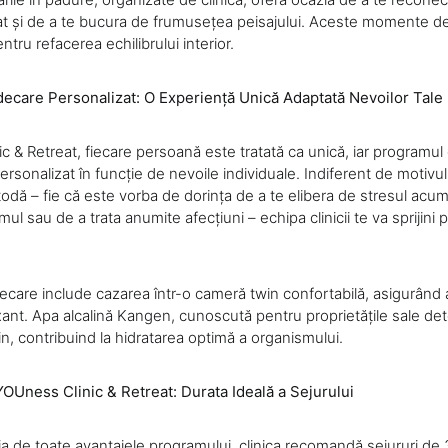
rat și de a te bucura de frumusețea peisajului. Aceste momente d
ntru refacerea echilibrului interior.
decare Personalizat: O Experiență Unică Adaptată Nevoilor Tale
 & Retreat, fiecare persoană este tratată ca unică, iar programul 
rsonalizat în funcție de nevoile individuale. Indiferent de motivul
odă – fie că este vorba de dorința de a te elibera de stresul acum
mul sau de a trata anumite afecțiuni – echipa clinicii te va sprijini 
ecare include cazarea într-o cameră twin confortabilă, asigurând 
xant. Apa alcalină Kangen, cunoscută pentru proprietățile sale det
lin, contribuind la hidratarea optimă a organismului.
Uness Clinic & Retreat: Durata Ideală a Sejurului
ia de toate avantajele programului, clinica recomandă sejururi de 