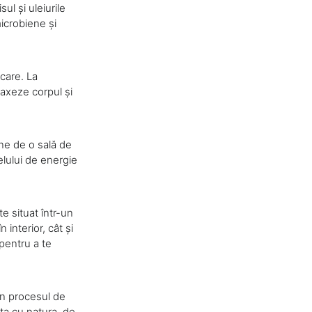
ul și uleiurile
microbiene și
care. La
laxeze corpul și
une de o sală de
velului de energie
e situat într-un
interior, cât și
 pentru a te
 în procesul de
cta cu natura, de