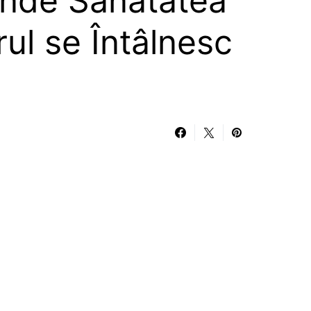
unde Sănătatea
brul se Întâlnesc