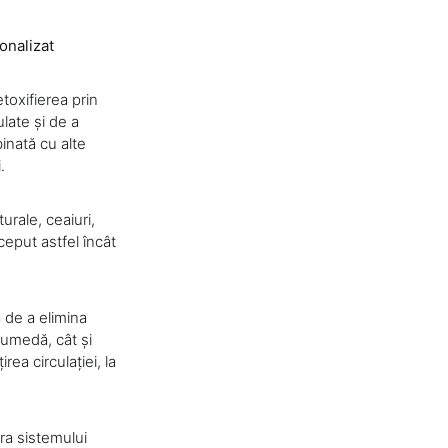
onalizat
toxifierea prin
late și de a
binată cu alte
.
rale, ceaiuri,
ceput astfel încât
 de a elimina
 umedă, cât și
ea circulației, la
ra sistemului