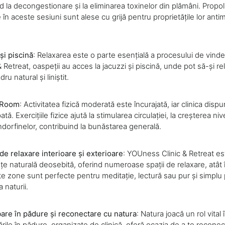
nd la decongestionare și la eliminarea toxinelor din plămâni. Propolis
e în aceste sesiuni sunt alese cu grijă pentru proprietățile lor anti
și piscină
: Relaxarea este o parte esențială a procesului de vinde
Retreat, oaspeții au acces la jacuzzi și piscină, unde pot să-și re
ru natural și liniștit.
o Room
: Activitatea fizică moderată este încurajată, iar clinica disp
tă. Exercițiile fizice ajută la stimularea circulației, la creșterea ni
endorfinelor, contribuind la bunăstarea generală.
de relaxare interioare și exterioare
: YOUness Clinic & Retreat est
e naturală deosebită, oferind numeroase spații de relaxare, atât în 
ste zone sunt perfecte pentru meditație, lectură sau pur și simplu
 naturii.
are în pădure și reconectare cu natura
: Natura joacă un rol vital
rile în pădure, organizate de clinică, oferă ocazia de a te recone