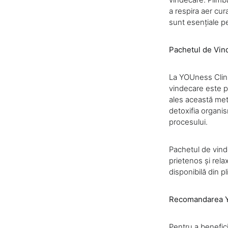
a respira aer cu
sunt esențiale pe
Pachetul de Vin
La YOUness Clinic
vindecare este pe
ales această met
detoxifia organis
procesului.
Pachetul de vind
prietenos și rela
disponibilă din p
Recomandarea YO
Pentru a benefic