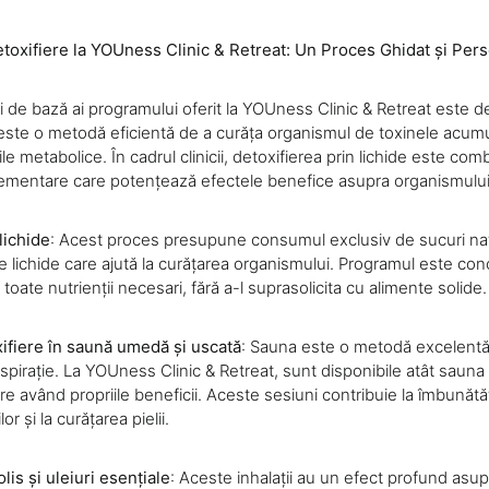
oxifiere la YOUness Clinic & Retreat: Un Proces Ghidat și Pers
ii de bază ai programului oferit la YOUness Clinic & Retreat este de
 este o metodă eficientă de a curăța organismul de toxinele acumu
le metabolice. În cadrul clinicii, detoxifierea prin lichide este com
ementare care potențează efectele benefice asupra organismului
lichide
: Acest proces presupune consumul exclusiv de sucuri natu
lte lichide care ajută la curățarea organismului. Programul este con
 toate nutrienții necesari, fără a-l suprasolicita cu alimente solide.
ifiere în saună umedă și uscată
: Sauna este o metodă excelentă
nspirație. La YOUness Clinic & Retreat, sunt disponibile atât sauna
re având propriile beneficii. Aceste sesiuni contribuie la îmbunătățir
r și la curățarea pielii.
olis și uleiuri esențiale
: Aceste inhalații au un efect profund asup