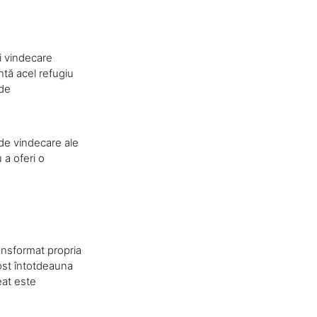
și vindecare
ntă acel refugiu
 de
 de vindecare ale
 a oferi o
ransformat propria
fost întotdeauna
eat este