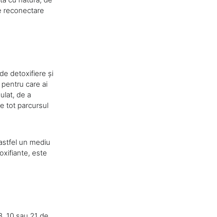
e reconectare
de detoxifiere și
 pentru care ai
ulat, de a
pe tot parcursul
astfel un mediu
oxifiante, este
3, 10 sau 21 de