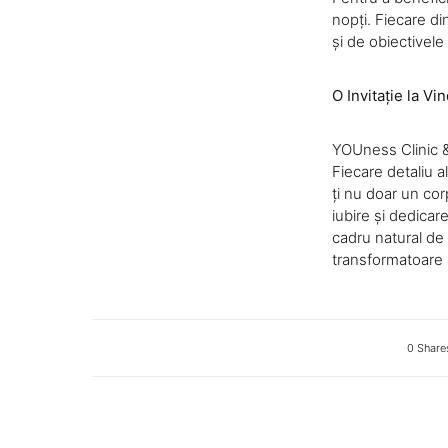
nopți. Fiecare di
și de obiectivele
O Invitație la V
YOUness Clinic &
Fiecare detaliu 
ți nu doar un cor
iubire și dedicare
cadru natural de
transformatoare a
0 Share