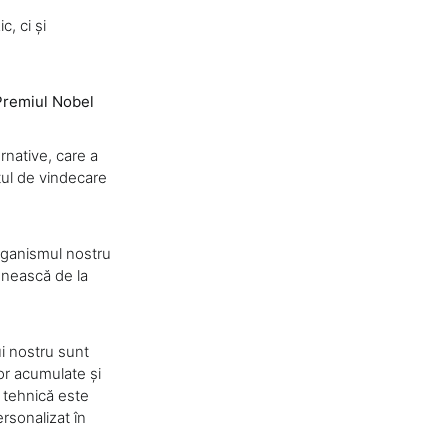
, ci și
 Premiul Nobel
rnative, care a
tul de vindecare
rganismul nostru
hnească de la
ui nostru sunt
or acumulate și
 tehnică este
rsonalizat în