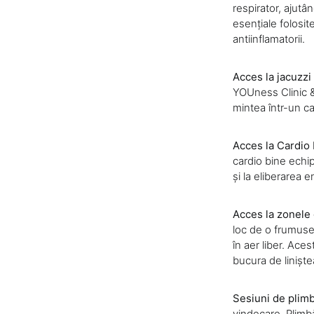
respirator, ajutâ
esențiale folosit
antiinflamatorii.
Acces la jacuzzi 
YOUness Clinic & 
mintea într-un cad
Acces la Cardi
cardio bine echipa
și la eliberarea 
Acces la zonele 
loc de o frumuseț
în aer liber. Ace
bucura de liniștea
Sesiuni de plimb
vindecare. Plimbă