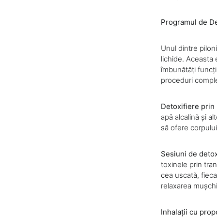
Programul de Det
Unul dintre pilon
lichide. Aceasta
îmbunătăți funcții
proceduri compl
Detoxifiere prin 
apă alcalină și a
să ofere corpului
Sesiuni de detox
toxinele prin tra
cea uscată, fieca
relaxarea mușchilo
Inhalații cu prop