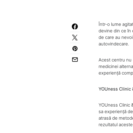
Într-o lume agita
devine din ce în 
de care au nevoie
autovindecare.
Acest centru nu e
medicinei altern
experiență compl
YOUness Clinic &
YOUness Clinic &
sa experiență de 
atrasă de metode
rezultatul aceste