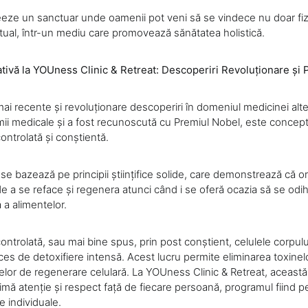
eeze un sanctuar unde oamenii pot veni să se vindece nu doar fizic
itual, într-un mediu care promovează sănătatea holistică.
tivă la YOUness Clinic & Retreat: Descoperiri Revoluționare și
ai recente și revoluționare descoperiri în domeniul medicinei alte
umii medicale și a fost recunoscută cu Premiul Nobel, este concep
ontrolată și conștientă.
e bazează pe principii științifice solide, care demonstrează că o
de a se reface și regenera atunci când i se oferă ocazia să se odi
 a alimentelor.
ontrolată, sau mai bine spus, prin post conștient, celulele corpul
es de detoxifiere intensă. Acest lucru permite eliminarea toxinel
elor de regenerare celulară. La YOUness Clinic & Retreat, această
mă atenție și respect față de fiecare persoană, programul fiind pe
e individuale.