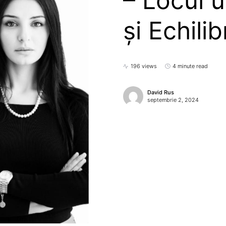
– Locul 
și Echili
196 views
4 minute read
David Rus
septembrie 2, 2024