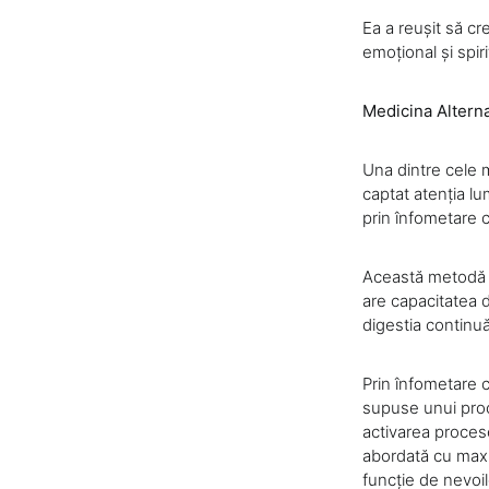
Ea a reușit să cr
emoțional și spir
Medicina Alterna
Una dintre cele m
captat atenția l
prin înfometare c
Această metodă s
are capacitatea 
digestia continuă
Prin înfometare c
supuse unui proc
activarea proces
abordată cu maxi
funcție de nevoil