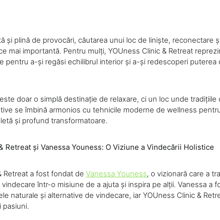
tă și plină de provocări, căutarea unui loc de liniște, reconectare 
ce mai importantă. Pentru mulți, YOUness Clinic & Retreat reprezi
 pentru a-și regăsi echilibrul interior și a-și redescoperi puterea
ste doar o simplă destinație de relaxare, ci un loc unde tradițiile
ative se îmbină armonios cu tehnicile moderne de wellness pentru
etă și profund transformatoare.
 Retreat și Vanessa Youness: O Viziune a Vindecării Holistice
 Retreat a fost fondat de
Vanessa Youness
, o vizionară care a t
vindecare într-o misiune de a ajuta și inspira pe alții. Vanessa a 
le naturale și alternative de vindecare, iar YOUness Clinic & Retr
i pasiuni.