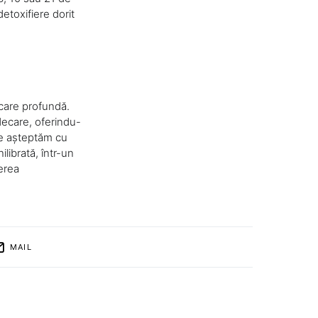
detoxifiere dorit
ecare profundă.
decare, oferindu-
 Te așteptăm cu
ilibrată, într-un
erea
MAIL