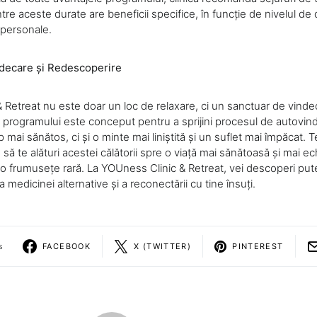
ntre aceste durate are beneficii specifice, în funcție de nivelul de 
 personale.
indecare și Redescoperire
 Retreat nu este doar un loc de relaxare, ci un sanctuar de vind
al programului este conceput pentru a sprijini procesul de autovin
p mai sănătos, ci și o minte mai liniștită și un suflet mai împăcat.
 să te alături acestei călătorii spre o viață mai sănătoasă și mai ech
 o frumusețe rară. La YOUness Clinic & Retreat, vei descoperi put
 medicinei alternative și a reconectării cu tine însuți.
s
FACEBOOK
X (TWITTER)
PINTEREST