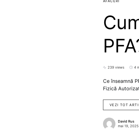
AFACERI
Cum 
PFA
239 views
4 
Ce înseamnă PF
Fizică Autoriza
VEZI TOT ART
David Rus
mai 19, 2025