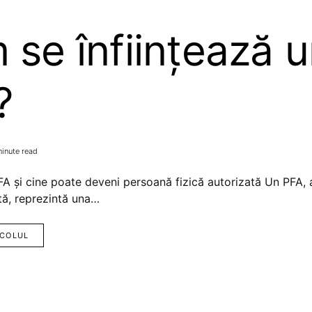
se înființează 
?
minute read
A și cine poate deveni persoană fizică autorizată Un PFA,
tă, reprezintă una…
ICOLUL