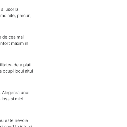
si usor la
radinite, parcuri,
aje de cea mai
onfort maxim in
itatea de a plati
a ocupi locul altui
r. Alegerea unui
 insa si mici
 nu este nevoie
ci cand te intorci