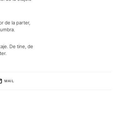
r de la parter,
n umbra.
aje. De tine, de
ter.
MAIL