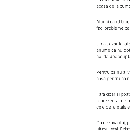
acasa de la cumpa
Atunci cand blocul
faci probleme can
Un alt avantaj al 
anume ca nu poti 
cei de dedesupt. 
Pentru ca nu ai ve
casa,pentru ca nu
Fara doar si poat
reprezentat de p
cele de la etajel
Ca dezavantaj, pu
ultimul etaj. Exi