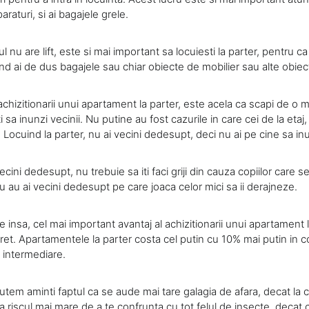
raturi, si ai bagajele grele.
 nu are lift, este si mai important sa locuiesti la parter, pentru ca 
d ai de dus bagajele sau chiar obiecte de mobilier sau alte obiec
achizitionarii unui apartament la parter, este acela ca scapi de o ma
sa inunzi vecinii. Nu putine au fost cazurile in care cei de la etaj
Locuind la parter, nu ai vecini dedesupt, deci nu ai pe cine sa inu
cini dedesupt, nu trebuie sa iti faci griji din cauza copiilor care s
 au ai vecini dedesupt pe care joaca celor mici sa ii derajneze.
e insa, cel mai important avantaj al achizitionarii unui apartament 
ret. Apartamentele la parter costa cel putin cu 10% mai putin in 
e intermediare.
tem aminti faptul ca se aude mai tare galagia de afara, decat la c
sta riscul mai mare de a te confrunta cu tot felul de insecte, decat c