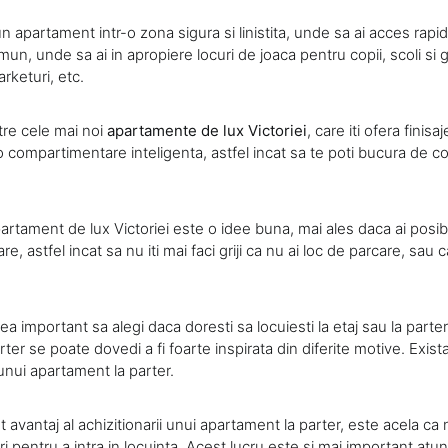
n apartament intr-o zona sigura si linistita, unde sa ai acces rapid 
mun, unde sa ai in apropiere locuri de joaca pentru copii, scoli si g
rketuri, etc.
tre cele mai noi
apartamente de lux Victoriei
, care iti ofera finis
 o compartimentare inteligenta, astfel incat sa te poti bucura de c
rtament de lux Victoriei este o idee buna, mai ales daca ai posibil
re, astfel incat sa nu iti mai faci griji ca nu ai loc de parcare, sau c
important sa alegi daca doresti sa locuiesti la etaj sau la parte
ter se poate dovedi a fi foarte inspirata din diferite motive. Exista
unui apartament la parter.
 avantaj al achizitionarii unui apartament la parter, este acela ca
ri pentru a intra in locuinta. Acest lucru este si mai important atun