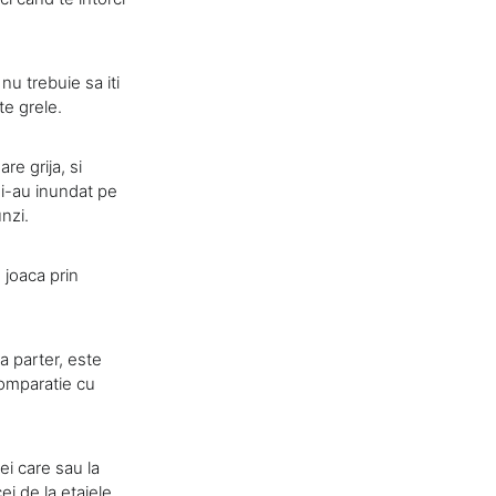
nu trebuie sa iti
te grele.
re grija, si
, i-au inundat pe
nzi.
e joaca prin
la parter, este
comparatie cu
ei care sau la
ei de la etajele