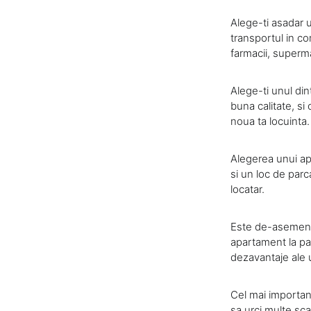
Alege-ti asadar u
transportul in co
farmacii, superma
Alege-ti unul din
buna calitate, si
noua ta locuinta.
Alegerea unui apa
si un loc de parca
locatar.
Este de-asemenea 
apartament la par
dezavantaje ale 
Cel mai important
sa urci multe sca