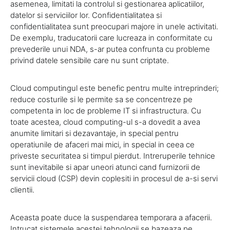
asemenea, limitati la controlul si gestionarea aplicatiilor,
datelor si serviciilor lor. Confidentialitatea si
confidentialitatea sunt preocupari majore in unele activitati.
De exemplu, traducatorii care lucreaza in conformitate cu
prevederile unui NDA, s-ar putea confrunta cu probleme
privind datele sensibile care nu sunt criptate.
Cloud computingul este benefic pentru multe intreprinderi;
reduce costurile si le permite sa se concentreze pe
competenta in loc de probleme IT si infrastructura. Cu
toate acestea, cloud computing-ul s-a dovedit a avea
anumite limitari si dezavantaje, in special pentru
operatiunile de afaceri mai mici, in special in ceea ce
priveste securitatea si timpul pierdut. Intreruperile tehnice
sunt inevitabile si apar uneori atunci cand furnizorii de
servicii cloud (CSP) devin coplesiti in procesul de a-si servi
clientii.
Aceasta poate duce la suspendarea temporara a afacerii.
Intrucat sistemele acestei tehnologii se bazeaza pe