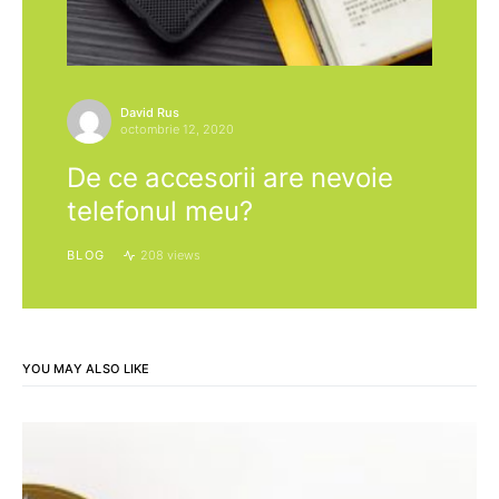
David Rus
octombrie 12, 2020
De ce accesorii are nevoie
telefonul meu?
BLOG
208 views
YOU MAY ALSO LIKE