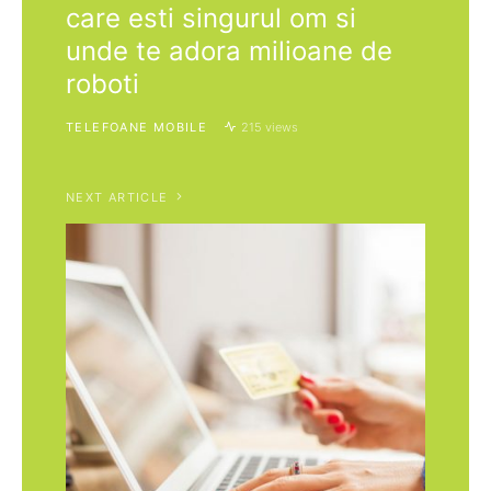
care esti singurul om si
unde te adora milioane de
roboti
TELEFOANE MOBILE
215 views
NEXT ARTICLE