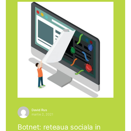
David Rus
martie 2, 2021
Botnet: reteaua sociala in