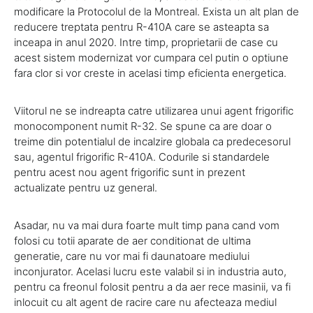
modificare la Protocolul de la Montreal. Exista un alt plan de
reducere treptata pentru R-410A care se asteapta sa
inceapa in anul 2020. Intre timp, proprietarii de case cu
acest sistem modernizat vor cumpara cel putin o optiune
fara clor si vor creste in acelasi timp eficienta energetica.
Viitorul ne se indreapta catre utilizarea unui agent frigorific
monocomponent numit R-32. Se spune ca are doar o
treime din potentialul de incalzire globala ca predecesorul
sau, agentul frigorific R-410A. Codurile si standardele
pentru acest nou agent frigorific sunt in prezent
actualizate pentru uz general.
Asadar, nu va mai dura foarte mult timp pana cand vom
folosi cu totii aparate de aer conditionat de ultima
generatie, care nu vor mai fi daunatoare mediului
inconjurator. Acelasi lucru este valabil si in industria auto,
pentru ca freonul folosit pentru a da aer rece masinii, va fi
inlocuit cu alt agent de racire care nu afecteaza mediul