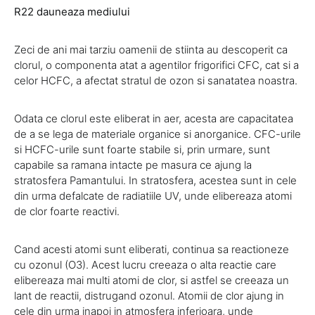
R22 dauneaza mediului
Zeci de ani mai tarziu oamenii de stiinta au descoperit ca
clorul, o componenta atat a agentilor frigorifici CFC, cat si a
celor HCFC, a afectat stratul de ozon si sanatatea noastra.
Odata ce clorul este eliberat in aer, acesta are capacitatea
de a se lega de materiale organice si anorganice. CFC-urile
si HCFC-urile sunt foarte stabile si, prin urmare, sunt
capabile sa ramana intacte pe masura ce ajung la
stratosfera Pamantului. In stratosfera, acestea sunt in cele
din urma defalcate de radiatiile UV, unde elibereaza atomi
de clor foarte reactivi.
Cand acesti atomi sunt eliberati, continua sa reactioneze
cu ozonul (O3). Acest lucru creeaza o alta reactie care
elibereaza mai multi atomi de clor, si astfel se creeaza un
lant de reactii, distrugand ozonul. Atomii de clor ajung in
cele din urma inapoi in atmosfera inferioara, unde