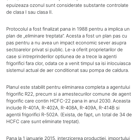
epuizeaza ozonul sunt considerate substante controlate
de clasa I sau clasa II.
Protocolul a fost finalizat pana in 1988 pentru a implica un
plan de „eliminare treptata”. Acesta a fost un plan pas cu
pas pentru a nu avea un impact economic sever asupra
sectoarelor privat si public. Le-a oferit proprietarilor de
case si intreprinderilor optiunea de a trece la agenti
frigorifici fara clor, odata ce a venit timpul sa isi inlocuiasca
sistemul actual de aer conditionat sau pompa de caldura.
Planul este stabilit pentru eliminarea completa a agentului
frigorific R22, precum si a amestecurilor comune de agent
frigorific care contin HCFC-22 pana in anul 2030. Aceasta
include R-401A, R-402A, R-408A, R-409A, R-414B si
agentii frigorifici R-502A. (Exista, de fapt, un total de 34 de
HCFC care sunt eliminate treptat).
Pana la 1 ianuarie 2015, interzicerea productiei, importului