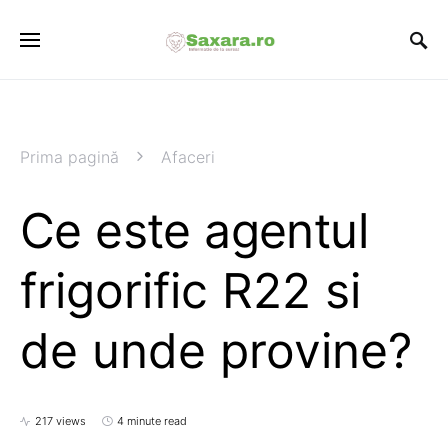
Prima pagină
Afaceri
Ce este agentul
frigorific R22 si
de unde provine?
217 views
4 minute read