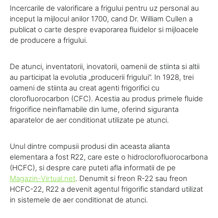
Incercarile de valorificare a frigului pentru uz personal au
inceput la mijlocul anilor 1700, cand Dr. William Cullen a
publicat o carte despre evaporarea fluidelor si mijloacele
de producere a frigului.
De atunci, inventatorii, inovatorii, oamenii de stiinta si altii
au participat la evolutia „producerii frigului”. In 1928, trei
oameni de stiinta au creat agenti frigorifici cu
clorofluorocarbon (CFC). Acestia au produs primele fluide
frigorifice neinflamabile din lume, oferind siguranta
aparatelor de aer conditionat utilizate pe atunci.
Unul dintre compusii produsi din aceasta alianta
elementara a fost R22, care este o hidroclorofluorocarbona
(HCFC), si despre care puteti afla informatii de pe
Magazin-Virtual.net
. Denumit si freon R-22 sau freon
HCFC-22, R22 a devenit agentul frigorific standard utilizat
in sistemele de aer conditionat de atunci.