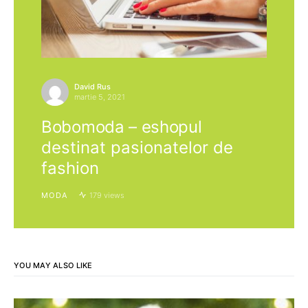
David Rus
martie 5, 2021
Bobomoda – eshopul
destinat pasionatelor de
fashion
MODA
179 views
YOU MAY ALSO LIKE