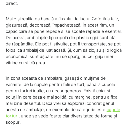
direct.
Mai e și realitatea banală a fluxului de lucru. Cofetăria taie,
glazurează, decorează, împachetează. În acest ritm, un
capac care se pune repede și se scoate repede e esențial.
De aceea, ambalajele tip cupolă din plastic rigid sunt atât
de răspândite. Ele pot fi stivuite, pot fi transportate, se pot
folosi ca ambalaj de luat acasă. Și, cum să zic, au și o logică
economică: sunt ușoare, nu se sparg, nu cer grija unei
vitrine cu sticlă grea.
În zona aceasta de ambalare, găsești o mulțime de
variante, de la cupole pentru felii de tort, până la cupole
pentru torturi înalte, cu decor generos. Există chiar și
soluții în care baza e mai solidă, cu margine, pentru a fixa
mai bine desertul. Dacă vrei să explorezi concret genul
acesta de ambalaje, un exemplu de categorie este
cupole
torturi
, unde se vede foarte clar diversitatea de forme și
scopuri.