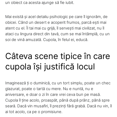
un obiect ca acesta ajunge să fie iubit.
Mai există și acel detaliu psihologic pe care îl ignorăm, de
obicei. Când un desert e acoperit frumos, parcă ești mai
atent cu el. Îl tai mai cu grijă, îl servești mai civilizat, nu îl
ataci cu lingura direct din tavă, cum se mai întâmplă, cu un
soi de vină amuzată. Cupola, în felul ei, educă.
Câteva scene tipice în care
cupola își justifică locul
Imaginează ți o duminică, cu un tort simplu, poate un chec
glazurat, poate o tartă cu mere. Nu e nuntă, nu e
aniversare, e doar o zi în care vrei ceva bun pe masă.
Cupola îl ține acolo, proaspăt, până după prânz, până spre
seară. Dacă vin musafiri, îl prezinți fără grabă. Dacă nu vin, îl
ai tot acolo, ca pe o promisiune.