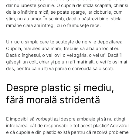
dar nu iubește șocurile. O cupolă de sticlă scăpată, chiar și
de la o înălțime mică, se poate sparge, iar cioburile, cum
știm, nu au umor. În schimb, dacă o păstrezi bine, sticla
rămâne clară ani întregi, cu o frumusețe rece.
Un lucru simplu care te scutește de nervi e depozitarea.
Cupola, mai ales una mare, trebuie să aibă un loc al ei.
Dacă o înghesui, o vei lovi, o vei zgâria, o vei urî. Dacă îi
găsești un colț, chiar și pe un raft mai înalt, o vei folosi mai
des, pentru că nu îți va părea o corvoadă să o scoți.
Despre plastic și mediu,
fără morală stridentă
E imposibil să vorbești azi despre ambalaje și să nu atingi
întrebarea: cât de responsabil e tot acest plastic? Adevărul
e că cupolele din plastic există pentru că rezolvă probleme