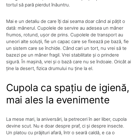
tortul să pară pierdut înăuntru.
Mai e un detaliu de care îți dai seama doar când ai pățit o
dată: mânerul. Cupolele de servire au adesea un mâner
frumos, rotund, ușor de prins. Cupolele de transport au
uneori alte soluții, fie un capac care se fixează pe bază, fie
un sistem care se închide. Când cari un tort, nu vrei să te
bazezi pe un mâner fragil. Vrei stabilitate și o prindere
sigură. În mașină, vrei și o bază care nu se îndoaie. Oricât ai
ține la desert, fizica drumului nu ține la el.
Cupola ca spațiu de igienă,
mai ales la evenimente
La mese mari, la aniversări, la petreceri în aer liber, cupola
devine scut. Nu e doar despre praf, ci și despre insecte.
Un platou cu prăjituri afară, într o seară caldă, e ca o