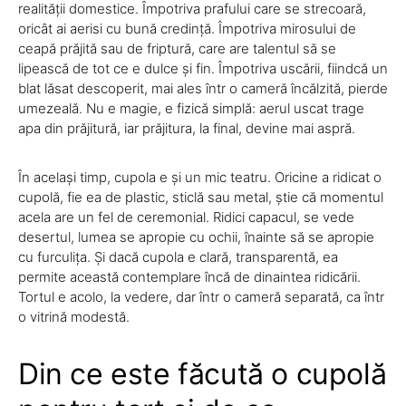
realității domestice. Împotriva prafului care se strecoară,
oricât ai aerisi cu bună credință. Împotriva mirosului de
ceapă prăjită sau de friptură, care are talentul să se
lipească de tot ce e dulce și fin. Împotriva uscării, fiindcă un
blat lăsat descoperit, mai ales într o cameră încălzită, pierde
umezeală. Nu e magie, e fizică simplă: aerul uscat trage
apa din prăjitură, iar prăjitura, la final, devine mai aspră.
În același timp, cupola e și un mic teatru. Oricine a ridicat o
cupolă, fie ea de plastic, sticlă sau metal, știe că momentul
acela are un fel de ceremonial. Ridici capacul, se vede
desertul, lumea se apropie cu ochii, înainte să se apropie
cu furculița. Și dacă cupola e clară, transparentă, ea
permite această contemplare încă de dinaintea ridicării.
Tortul e acolo, la vedere, dar într o cameră separată, ca într
o vitrină modestă.
Din ce este făcută o cupolă