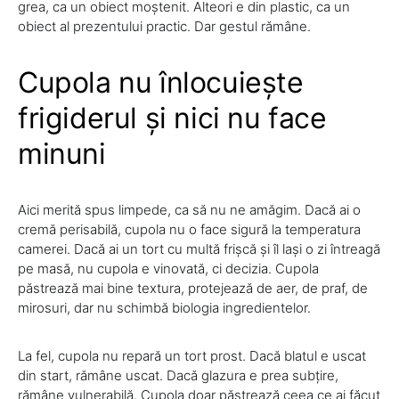
grea, ca un obiect moștenit. Alteori e din plastic, ca un
obiect al prezentului practic. Dar gestul rămâne.
Cupola nu înlocuiește
frigiderul și nici nu face
minuni
Aici merită spus limpede, ca să nu ne amăgim. Dacă ai o
cremă perisabilă, cupola nu o face sigură la temperatura
camerei. Dacă ai un tort cu multă frișcă și îl lași o zi întreagă
pe masă, nu cupola e vinovată, ci decizia. Cupola
păstrează mai bine textura, protejează de aer, de praf, de
mirosuri, dar nu schimbă biologia ingredientelor.
La fel, cupola nu repară un tort prost. Dacă blatul e uscat
din start, rămâne uscat. Dacă glazura e prea subțire,
rămâne vulnerabilă. Cupola doar păstrează ceea ce ai făcut