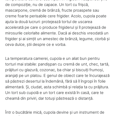
de compoziție, nu de capace. Un tort cu frișcă,
mascarpone, cremă de brânză, fructe proaspete sau
creme foarte perisabile cere frigider. Acolo, cupola poate
ajuta la două lucruri: protejează tortul de uscarea
accelerată pe care o produce frigiderul și îl protejează de
mirosurile celorlalte alimente. Dacă ai deschis vreodată un
frigider și ai simțit un amestec de brânză, legume, ciorbă și
ceva dulce, știi despre ce e vorba.
La temperatura camerei, cupola e un aliat bun pentru
torturi mai stabile: pandișpan cu cremă de unt, chec, tartă,
prăjituri cu glazură, cozonac, ba chiar și biscuiți frumoși,
aranjați pe un platou. E genul de obiect care te încurajează
să păstrezi desertul la îndemână, fără să îl îngropi în folie
alimentară. Și, ciudat, asta schimbă și relația ta cu prăjitura.
Un tort sub cupolă e un tort care există în casă, care te
cheamă din priviri, dar totuși păstrează o distanță.
Într o bucătărie mică, cupola devine și un instrument de