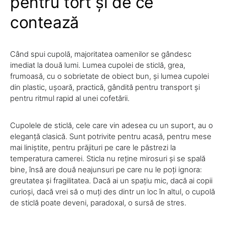
pentru tort și de ce
contează
Când spui cupolă, majoritatea oamenilor se gândesc
imediat la două lumi. Lumea cupolei de sticlă, grea,
frumoasă, cu o sobrietate de obiect bun, și lumea cupolei
din plastic, ușoară, practică, gândită pentru transport și
pentru ritmul rapid al unei cofetării.
Cupolele de sticlă, cele care vin adesea cu un suport, au o
eleganță clasică. Sunt potrivite pentru acasă, pentru mese
mai liniștite, pentru prăjituri pe care le păstrezi la
temperatura camerei. Sticla nu reține mirosuri și se spală
bine, însă are două neajunsuri pe care nu le poți ignora:
greutatea și fragilitatea. Dacă ai un spațiu mic, dacă ai copii
curioși, dacă vrei să o muți des dintr un loc în altul, o cupolă
de sticlă poate deveni, paradoxal, o sursă de stres.