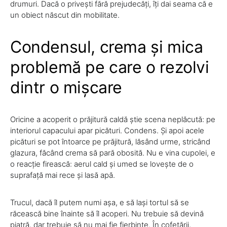
drumuri. Dacă o privești fără prejudecăți, îți dai seama că e
un obiect născut din mobilitate.
Condensul, crema și mica
problemă pe care o rezolvi
dintr o mișcare
Oricine a acoperit o prăjitură caldă știe scena neplăcută: pe
interiorul capacului apar picături. Condens. Și apoi acele
picături se pot întoarce pe prăjitură, lăsând urme, stricând
glazura, făcând crema să pară obosită. Nu e vina cupolei, e
o reacție firească: aerul cald și umed se lovește de o
suprafață mai rece și lasă apă.
Trucul, dacă îl putem numi așa, e să lași tortul să se
răcească bine înainte să îl acoperi. Nu trebuie să devină
piatră, dar trebuie să nu mai fie fierbinte. În cofetării,