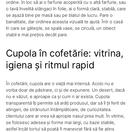
ordine. În loc să ai o farfurie acoperită cu o altă farfurie, sau
o tavă învelită stângaci în folie, ai o formă clară, stabilă, care
se așază bine pe masă sau pe blatul de lucru. Pare o
banalitate, dar ordinea aceasta vizuală te ajută. Într o casă
în care se gătește, se spală vase, se circulă, un obiect
stabil e mai prețios decât pare.
Cupola în cofetărie: vitrina,
igiena și ritmul rapid
În cofetării, cupola are o viață mai intensă. Acolo nu e
vorba doar de păstrare, ci și de expunere. Un desert, dacă
nu e văzut, e aproape ca și cum n ar exista. Cupola
transparentă îți permite să arăți produsul, dar să îl ții ferit de
atingeri, de strănuturi întâmplătoare, de curiozitatea
clientului care ar vrea să apropie nasul prea mult. În vitrine,
se folosesc adesea și forme mai largi, cu baze stabile,
astfel încât tortul să poată fi manevrat fără să fie atins