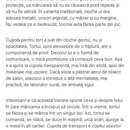
protecție, ca mâncarea să nu se răcească prea repede și
să nu fie atinsă. În varianta tradițională, cloche ul era
adesea metalic, uneori argintat, cu mâner și cu margine.
Nu vedeai ce e dedesubt, tocmai asta făcea parte din joc.
Cupola pentru tort a luat din cloche gestul, nu și
opacitatea. Tortul, spre deosebire de o friptură, are o
componentă de privit. Decorul lui e o formă de
comunicare, o mică promisiune că urmează ceva bun. Așa
s a ajuns la cupola transparentă, mai întâi din sticlă, apoi din
materiale mai ușoare. Dacă sticla a păstrat aerul de obiect
de salon, plasticul a introdus o altă mentalitate, mai
practică, de laborator curat, de ambalaj sigur.
Interesant e că această trecere spune ceva și despre felul
în care mâncarea a început să circule. Într o vreme, tortul
se făcea și se mânca într un singur loc. Azi, tortul se
comandă, se ridică, se duce în mașină, urcă scări, ajunge la
o masă în alt cartier. Cupola de transport e copilul acestor