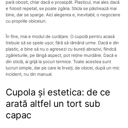
pară obosit, chiar dacă e proaspăt. Plasticul, mai ales dacă
e folosit repetat, se poate zgâria. Sticla se păstrează mai
bine, dar se sparge. Aici alegerea e, inevitabil, o negociere
cu propriile obiceiuri.
În fine, mai e modul de curățare. O cupolă pentru acasă
trebuie să se spele ușor, fără să rămână urme. Dacă e din
plastic, e bine să nu o agresezi cu bureți abrazivi, fiindcă
zgârieturile, pe lângă aspect, pot reține murdărie. Dacă e
din sticlă, ai grijă la șocuri termice. Toate acestea sunt
lucruri simple, dar pe care le înveți, de obicei, după un mic
incident, nu din manual.
Cupola și estetica: de ce
arată altfel un tort sub
capac