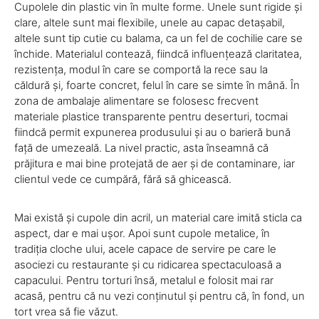
Cupolele din plastic vin în multe forme. Unele sunt rigide și
clare, altele sunt mai flexibile, unele au capac detașabil,
altele sunt tip cutie cu balama, ca un fel de cochilie care se
închide. Materialul contează, fiindcă influențează claritatea,
rezistența, modul în care se comportă la rece sau la
căldură și, foarte concret, felul în care se simte în mână. În
zona de ambalaje alimentare se folosesc frecvent
materiale plastice transparente pentru deserturi, tocmai
fiindcă permit expunerea produsului și au o barieră bună
față de umezeală. La nivel practic, asta înseamnă că
prăjitura e mai bine protejată de aer și de contaminare, iar
clientul vede ce cumpără, fără să ghicească.
Mai există și cupole din acril, un material care imită sticla ca
aspect, dar e mai ușor. Apoi sunt cupole metalice, în
tradiția cloche ului, acele capace de servire pe care le
asociezi cu restaurante și cu ridicarea spectaculoasă a
capacului. Pentru torturi însă, metalul e folosit mai rar
acasă, pentru că nu vezi conținutul și pentru că, în fond, un
tort vrea să fie văzut.