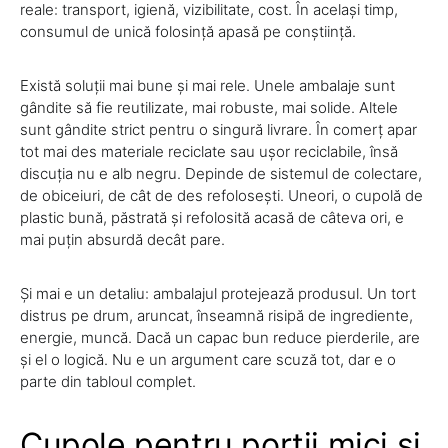
reale: transport, igienă, vizibilitate, cost. În același timp,
consumul de unică folosință apasă pe conștiință.
Există soluții mai bune și mai rele. Unele ambalaje sunt
gândite să fie reutilizate, mai robuste, mai solide. Altele
sunt gândite strict pentru o singură livrare. În comerț apar
tot mai des materiale reciclate sau ușor reciclabile, însă
discuția nu e alb negru. Depinde de sistemul de colectare,
de obiceiuri, de cât de des refolosești. Uneori, o cupolă de
plastic bună, păstrată și refolosită acasă de câteva ori, e
mai puțin absurdă decât pare.
Și mai e un detaliu: ambalajul protejează produsul. Un tort
distrus pe drum, aruncat, înseamnă risipă de ingrediente,
energie, muncă. Dacă un capac bun reduce pierderile, are
și el o logică. Nu e un argument care scuză tot, dar e o
parte din tabloul complet.
Cupole pentru porții mici și