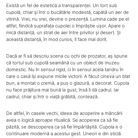
Există un fel de estetică a transparenței. Un tort sub
cupolă, chiar și într o bucătărie modestă, capătă un aer de
vitrină. Vrei, nu vrei, devine o prezență. Lumina cade pe el
altfel, fiindcă suprafața cupolei o împrăștie ușor. Apare o
mică distanță, un strat de aer între privitor și desert. Și
această distanță, în mod curios, îl face mai dorit.
Dacă ar fi să descriu scena cu ochi de prozator, aș spune
că tortul sub cupolă seamănă cu un obiect de muzeu
domestic. Nu în sensul rigid, ci în sensul acela tandru în
care o casă își expune micile victorii. A făcut cineva un blat
bun, a montat o cremă, a pus o glazură, a decorat. Cupola
nu face prăjitura mai bună la gust, însă îi dă cadrul. Iar
cadrul, chiar și într o viață grăbită, contează.
De altfel, în casele vechi, ideea de acoperire a mâncării
avea o logică aproape ritualică. Se acoperea ca să fie
păzită, se descoperea ca să fie împărtășită. Cupola e o
continuare modernă a acestui gest. Uneori e din sticlă