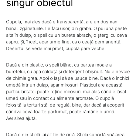
singur obiectul
Cupola, mai ales dacă e transparentă, are un dușman
banal: zgârieturile. Le faci ușor, din grabă. O pui una peste
alta în dulap, o speli cu un burete abraziv, o ștergi cu ceva
aspru. Și, încet, apar urme fine, ca o ceață permanentă.
Desertul se vede mai prost, cupola pare veche.
Dacă e din plastic, o speli blând, cu partea moale a
buretelui, cu apă călduță și detergent obișnuit. Nu e nevoie
de chimie grea. Apoi o lași să se usuce bine. Dacă o închizi
umedă într un dulap, apar mirosuri. Plasticul are această
particularitate: poate reține mirosuri, mai ales când e lăsat
umed sau în contact cu alimente aromate. O cupolă
folosită la torturi stă, de regulă, bine, dar dacă ai acoperit
cândva ceva foarte parfumat, poate rămâne o urmă.
Aerisirea ajută.
Dacă e din sticlă, ai alt tip de grijă. Sticla suportă spălarea,