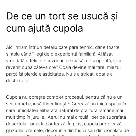
De ce un tort se usucă și
cum ajută cupola
Aici intrăm într un detaliu care pare tehnic, dar e foarte
simplu când îl legi de o experiență familiară. Ai lăsat
vreodată o felie de cozonac pe masă, descoperită, și ai
revenit după câteva ore? Coaja devine mai tare, miezul
parcă își pierde elasticitatea. Nu s a stricat, doar s a
deshidratat.
Cupola nu oprește complet procesul, pentru că nu e un
seif ermetic, însă îl încetinește. Creează un microspațiu în
care umiditatea eliberată natural de prăjitură rămâne mai
mult timp în jurul ei. Aerul nu mai circulă liber pe suprafața
desertului, iar asta contează. În plus, cupola protejează
glazurile, cremele, decorurile din frișcă sau din ciocolată de