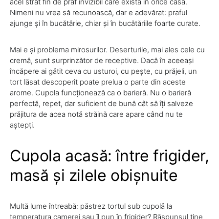
acel strat fin de praf invizibil care există în orice casă.
Nimeni nu vrea să recunoască, dar e adevărat: praful
ajunge și în bucătărie, chiar și în bucătăriile foarte curate.
Mai e și problema mirosurilor. Deserturile, mai ales cele cu
cremă, sunt surprinzător de receptive. Dacă în aceeași
încăpere ai gătit ceva cu usturoi, cu pește, cu prăjeli, un
tort lăsat descoperit poate prelua o parte din aceste
arome. Cupola funcționează ca o barieră. Nu o barieră
perfectă, repet, dar suficient de bună cât să îți salveze
prăjitura de acea notă străină care apare când nu te
aștepți.
Cupola acasă: între frigider,
masă și zilele obișnuite
Multă lume întreabă: păstrez tortul sub cupolă la
temperatura camerei sau îl pun în frigider? Răspunsul ține