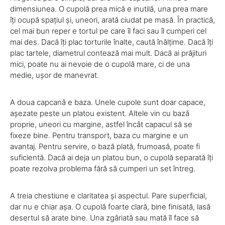
dimensiunea. O cupolă prea mică e inutilă, una prea mare
îți ocupă spațiul și, uneori, arată ciudat pe masă. În practică,
cel mai bun reper e tortul pe care îl faci sau îl cumperi cel
mai des. Dacă îți plac torturile înalte, caută înălțime. Dacă îți
plac tartele, diametrul contează mai mult. Dacă ai prăjituri
mici, poate nu ai nevoie de o cupolă mare, ci de una
medie, ușor de manevrat.
A doua capcană e baza. Unele cupole sunt doar capace,
așezate peste un platou existent. Altele vin cu bază
proprie, uneori cu margine, astfel încât capacul să se
fixeze bine. Pentru transport, baza cu margine e un
avantaj. Pentru servire, o bază plată, frumoasă, poate fi
suficientă. Dacă ai deja un platou bun, o cupolă separată îți
poate rezolva problema fără să cumperi un set întreg.
A treia chestiune e claritatea și aspectul. Pare superficial,
dar nu e chiar așa. O cupolă foarte clară, bine finisată, lasă
desertul să arate bine. Una zgâriată sau mată îl face să