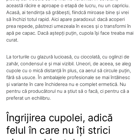
această răcire e aproape o etapă de lucru, nu un capriciu.
Acasă, ai tendința să grăbești, fiindcă miroase bine și vrei
să închizi totul rapid. Aici apare paradoxul: dacă acoperi
prea repede, păstrezi umezeala în exces și o transformi în
apă pe capac. Dacă aștepți puțin, cupola își face treaba mai
curat.
La torturile cu glazură lucioasă, cu ciocolată, cu oglinzi de
zahăr, condensul e și mai vizibil. Uneori, de aceea, se aleg
cupole cu o mică distanță în plus, ca aerul să circule puțin,
fără să usuce. În ambalajele profesionale se mai întâlnesc
și variante în care închiderea nu e complet ermetică. Nu
pentru că producătorul nu a știut să o facă, ci pentru că a
preferat un echilibru.
Îngrijirea cupolei, adică
felul în care nu îți strici