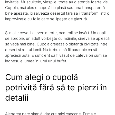
invitație. Musculițele, viespile, toate au o atenție foarte vie.
Cupola, mai ales o cupolă tip plasă sau una transparentă
bine așezată, îți salvează desertul fără să îl transformi într o
improvizație cu folie care se lipește de glazură.
Și mai e ceva. La evenimente, oamenii se învârt. Un copil
se apropie, un adult vorbește cu mâinile, cineva se apleacă
să vadă mai bine. Cupola creează o distanță civilizată între
desert și restul lumii. Nu trebuie să fii paranoic ca să
apreciezi asta. E suficient să fi văzut de câteva ori cum se
înghesuie lumea în jurul unui bufet.
Cum alegi o cupolă
potrivită fără să te pierzi în
detalii
Alegerea pare simplă, dar are mici capcane. Prima e