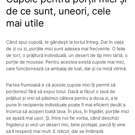
de ce sunt, uneori, cele
mai utile
Când spui cupolă, te gândești la tortul întreg. Dar în viața
de zi cu zi, porțiile mici sunt adesea mai frecvente. O felie
de tort, o prăjitură individuală, un desert de tip mini tartă, o
porție de mousse. Pentru acestea există cupole mai mici,
care funcționează ca ambalaj de luat, dar și ca mică vitrină.
Partea frumoasă e că aceste cupole mici îți permit să
porționezi fără să expui totul. Dacă ai făcut o tavă de
prăjituri și vrei să păstrezi câteva pentru a doua zi, a le
pune în recipiente individuale poate fi mai eficient decât a
încerca să acoperi toată tava. În plus, în frigider, porțiile mici
se așază mai ușor. Și, între noi fie vorba, când deschizi
frigiderul și vezi un desert mic, bine protejat, parcă îți vine
să îl respecți mai mult. E ridicol, dar se întâmplă.