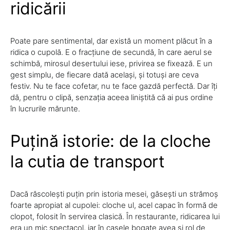
ridicării
Poate pare sentimental, dar există un moment plăcut în a
ridica o cupolă. E o fracțiune de secundă, în care aerul se
schimbă, mirosul desertului iese, privirea se fixează. E un
gest simplu, de fiecare dată același, și totuși are ceva
festiv. Nu te face cofetar, nu te face gazdă perfectă. Dar îți
dă, pentru o clipă, senzația aceea liniștită că ai pus ordine
în lucrurile mărunte.
Puțină istorie: de la cloche
la cutia de transport
Dacă răscolești puțin prin istoria mesei, găsești un strămoș
foarte apropiat al cupolei: cloche ul, acel capac în formă de
clopot, folosit în servirea clasică. În restaurante, ridicarea lui
era un mic spectacol, iar în casele bogate avea și rol de