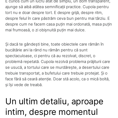
E curios cum un lucru atât de simplu, un dom transparent,
ajunge să aibă atâtea semnificații practice. Cupola pentru
tort nu e doar despre tort. E despre grijă, despre ritm,
despre felul în care păstrăm ceva bun pentru mai târziu. E
despre cum ne facem casa puțin mai ordonată, masa puțin
mai frumoasă, o zi obișnuită puțin mai dulce.
Și dacă te gândești bine, toate obiectele care rămân în
bucătărie ani la rând nu rămân pentru că sunt
spectaculoase, ci pentru că au rezolvat, discret, o
problemă repetată. Cupola rezolvă problema prăjiturii care
se usucă, a tortului care se murdărește, a desertului care
trebuie transportat, a bufetului care trebuie protejat. Și o
face fără să ceară atenție. Doar stă acolo, ca o mică boltă,
și își vede de treabă.
Un ultim detaliu, aproape
intim, despre momentul