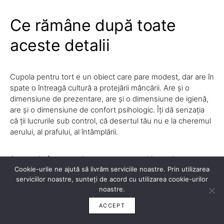
Ce rămâne după toate
aceste detalii
Cupola pentru tort e un obiect care pare modest, dar are în
spate o întreagă cultură a protejării mâncării. Are și o
dimensiune de prezentare, are și o dimensiune de igienă,
are și o dimensiune de confort psihologic. Îți dă senzația
că ții lucrurile sub control, că desertul tău nu e la cheremul
aerului, al prafului, al întâmplării.
Asta e, de fapt, cupola pentru tort: un obiect mic, cu o
Cookie-urile ne ajută să livrăm serviciile noastre. Prin utilizarea
utilitate clară, care a învățat să fie și paznic, și vitrină, și
serviciilor noastre, sunteți de acord cu utilizarea cookie-urilor
pretext de bucurie.
noastre.
ACCEPT