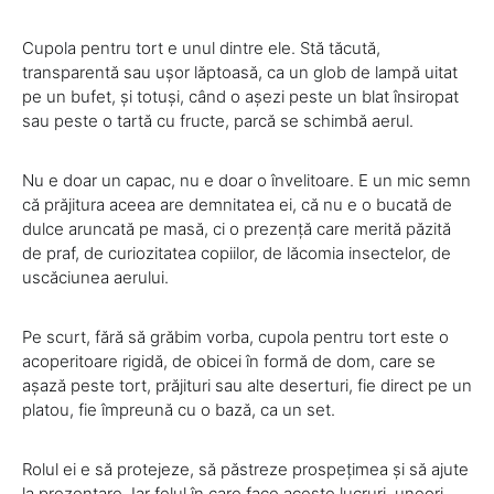
Cupola pentru tort e unul dintre ele. Stă tăcută,
transparentă sau ușor lăptoasă, ca un glob de lampă uitat
pe un bufet, și totuși, când o așezi peste un blat însiropat
sau peste o tartă cu fructe, parcă se schimbă aerul.
Nu e doar un capac, nu e doar o învelitoare. E un mic semn
că prăjitura aceea are demnitatea ei, că nu e o bucată de
dulce aruncată pe masă, ci o prezență care merită păzită
de praf, de curiozitatea copiilor, de lăcomia insectelor, de
uscăciunea aerului.
Pe scurt, fără să grăbim vorba, cupola pentru tort este o
acoperitoare rigidă, de obicei în formă de dom, care se
așază peste tort, prăjituri sau alte deserturi, fie direct pe un
platou, fie împreună cu o bază, ca un set.
Rolul ei e să protejeze, să păstreze prospețimea și să ajute
la prezentare. Iar felul în care face aceste lucruri, uneori