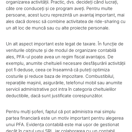
organizarea activității. Practic, dvs. decideți când lucrați,
câte ore conduceți și ce program aveți. Pentru multe
persoane, acest lucru reprezintă un avantaj important, mai
ales dacă doresc să combine activitatea de ride-sharing cu
un alt loc de muncă sau cu alte proiecte personale.
Un alt aspect important este legat de taxare. În funcție de
veniturile obținute și de modul de organizare contabilă
ales, PFA-ul poate avea un regim fiscal avantajos. De
exemplu, anumite cheltuieli necesare desfășurării activității
pot fi deduse, ceea ce înseamnă că puteți optimiza
costurile și reduce baza de impozitare. Combustibilul,
reparațiile mașinii, asigurările, telefonul mobil sau anumite
servicii administrative pot intra în categoria cheltuielilor
deductibile, dacă sunt justificate corespunzător.
Pentru mulți șoferi, faptul că pot administra mai simplu
partea financiară este un motiv important pentru alegerea
unui PFA. Evidența contabilă este mai ușor de gestionat
decât în cazul unui SRL, iar colaborarea cu un contabil