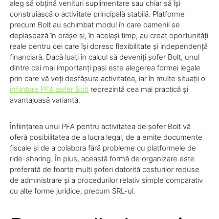
aleg să obțină venituri suplimentare sau chiar să își
construiască o activitate principală stabilă. Platforme
precum Bolt au schimbat modul în care oamenii se
deplasează în orașe și, în același timp, au creat oportunități
reale pentru cei care își doresc flexibilitate și independență
financiară. Dacă luați în calcul să deveniți șofer Bolt, unul
dintre cei mai importanți pași este alegerea formei legale
prin care vă veți desfășura activitatea, iar în multe situații o
infiintare PFA sofer Bolt
reprezintă cea mai practică și
avantajoasă variantă.
Înființarea unui PFA pentru activitatea de șofer Bolt vă
oferă posibilitatea de a lucra legal, de a emite documente
fiscale și de a colabora fără probleme cu platformele de
ride-sharing. În plus, această formă de organizare este
preferată de foarte mulți șoferi datorită costurilor reduse
de administrare și a procedurilor relativ simple comparativ
cu alte forme juridice, precum SRL-ul.