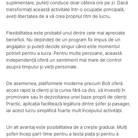
suplimentare, puteți conduce doar câteva ore pe zi. Dacă
transformați această activitate într-o ocupație principală,
aveți libertatea de a vă crea propriul ritm de lucru.
Flexibilitatea este probabil unul dintre cele mai apreciate
beneficii. Nu depindeți de un program fix impus de un
angajator și puteți decide singur când este momentul
potrivit pentru a lucra. Pentru multe persoane, această
independență oferă un sentiment mai mare de control
asupra timpului și vieții personale.
De asemenea, platformele moderne precum Bolt oferă
acces rapid la clienți și la curse fără ca dvs. să investiți în
promovare sau în dezvoltarea unei baze proprii de clienți.
Practic, aplicația facilitează legătura dintre șofer și pasager,
iar acest lucru simplifică foarte mult începutul activității.
Un alt avantaj este posibilitatea de a crește gradual. Mulți
șoferi încep part-time pentru a testa piața și pentru a