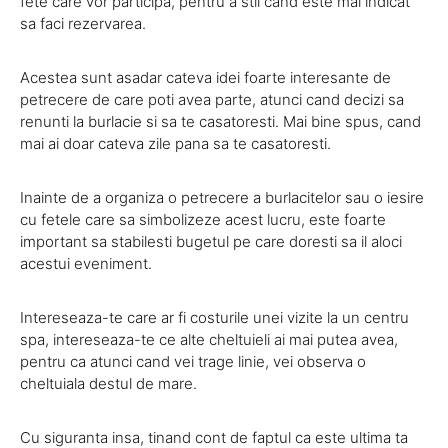
fete care vor participa, pentru a stii cand este mai indicat
sa faci rezervarea.
Acestea sunt asadar cateva idei foarte interesante de
petrecere de care poti avea parte, atunci cand decizi sa
renunti la burlacie si sa te casatoresti. Mai bine spus, cand
mai ai doar cateva zile pana sa te casatoresti.
Inainte de a organiza o petrecere a burlacitelor sau o iesire
cu fetele care sa simbolizeze acest lucru, este foarte
important sa stabilesti bugetul pe care doresti sa il aloci
acestui eveniment.
Intereseaza-te care ar fi costurile unei vizite la un centru
spa, intereseaza-te ce alte cheltuieli ai mai putea avea,
pentru ca atunci cand vei trage linie, vei observa o
cheltuiala destul de mare.
Cu siguranta insa, tinand cont de faptul ca este ultima ta