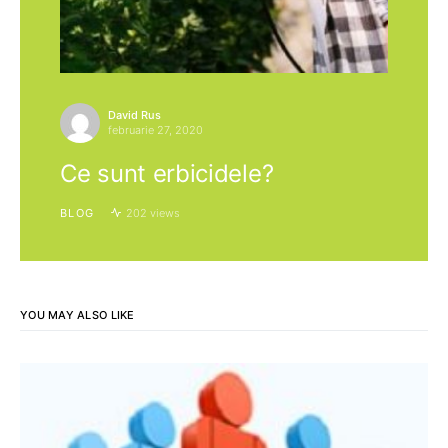
David Rus
februarie 27, 2020
Ce sunt erbicidele?
BLOG
202 views
YOU MAY ALSO LIKE