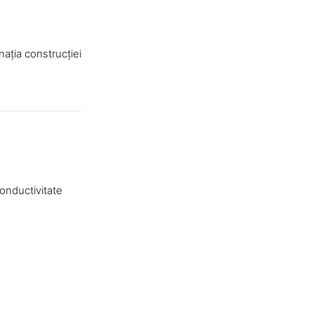
nația construcției
conductivitate