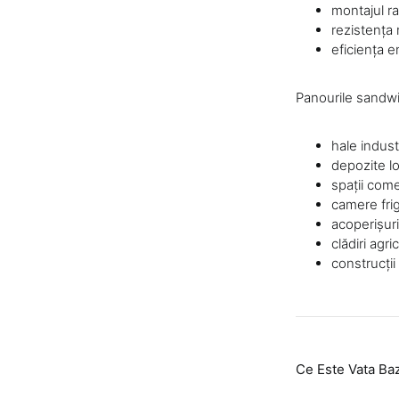
montajul ra
rezistența 
eficiența e
Panourile sandwic
hale indust
depozite lo
spații come
camere frig
acoperișuri
clădiri agri
construcții
Ce Este Vata Baz