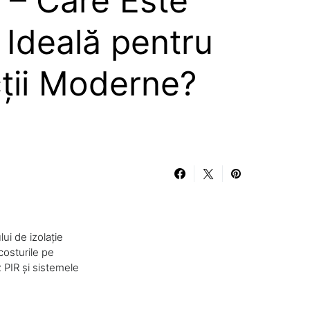
 – Care Este
 Ideală pentru
ții Moderne?
lui de izolație
 costurile pe
 PIR și sistemele