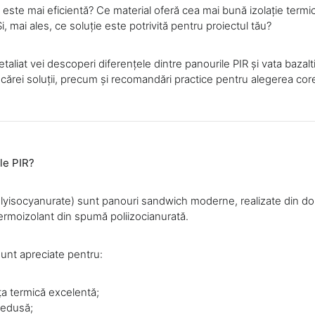
 este mai eficientă? Ce material oferă cea mai bună izolație termi
i, mai ales, ce soluție este potrivită pentru proiectul tău?
etaliat vei descoperi diferențele dintre panourile PIR și vata bazalt
cărei soluții, precum și recomandări practice pentru alegerea cor
le PIR?
olyisocyanurate) sunt panouri sandwich moderne, realizate din do
termoizolant din spumă poliizocianurată.
unt apreciate pentru:
a termică excelentă;
redusă;