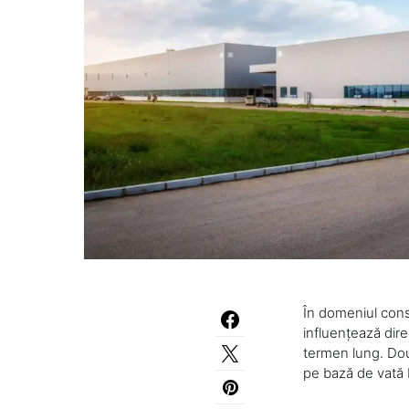
În domeniul const
influențează dire
termen lung. Două
pe bază de vată 