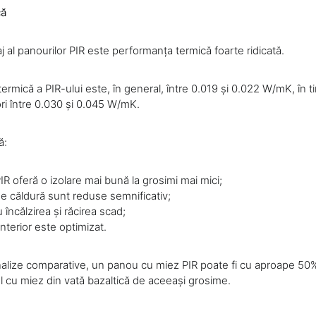
că
aj al panourilor PIR este performanța termică foarte ridicată.
ermică a PIR-ului este, în general, între 0.019 și 0.022 W/mK, în 
ori între 0.030 și 0.045 W/mK.
ă:
IR oferă o izolare mai bună la grosimi mai mici;
de căldură sunt reduse semnificativ;
u încălzirea și răcirea scad;
 interior este optimizat.
lize comparative, un panou cu miez PIR poate fi cu aproape 50%
l cu miez din vată bazaltică de aceeași grosime.