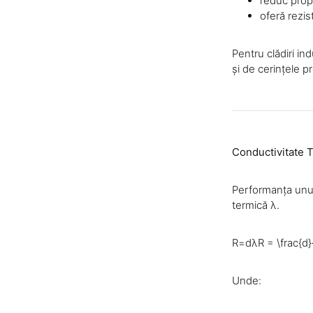
reduc propa
oferă rezis
Pentru clădiri in
și de cerințele pr
Conductivitate T
Performanța unui 
termică λ.
R=dλR = \frac{d}
Unde: