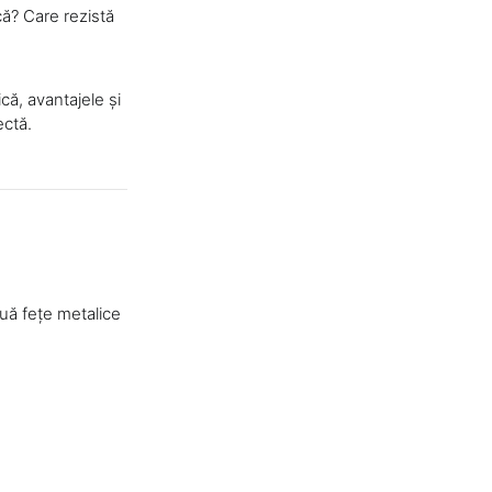
că? Care rezistă
ică, avantajele și
ectă.
uă fețe metalice