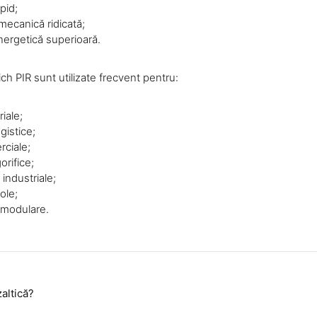
pid;
mecanică ridicată;
nergetică superioară.
h PIR sunt utilizate frecvent pentru:
riale;
gistice;
rciale;
orifice;
 industriale;
cole;
 modulare.
altică?