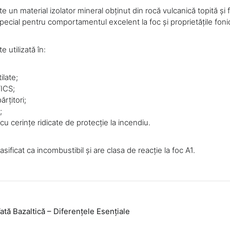
te un material izolator mineral obținut din rocă vulcanică topită și f
pecial pentru comportamentul excelent la foc și proprietățile foni
e utilizată în:
ilate;
ICS;
ărțitori;
;
 cu cerințe ridicate de protecție la incendiu.
asificat ca incombustibil și are clasa de reacție la foc A1.
ată Bazaltică – Diferențele Esențiale