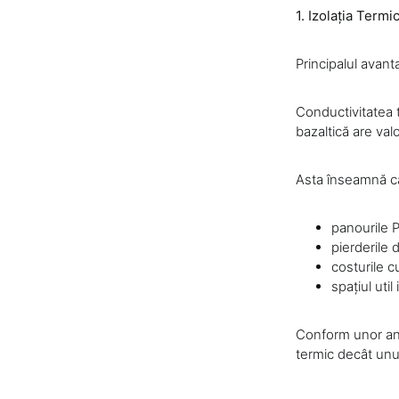
1. Izolația Termi
Principalul avant
Conductivitatea t
bazaltică are val
Asta înseamnă c
panourile P
pierderile 
costurile c
spațiul util
Conform unor ana
termic decât unu