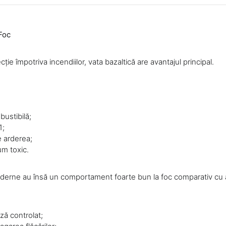
 Foc
cție împotriva incendiilor, vata bazaltică are avantajul principal.
ustibilă;
1;
e arderea;
um toxic.
derne au însă un comportament foarte bun la foc comparativ cu al
ză controlat;