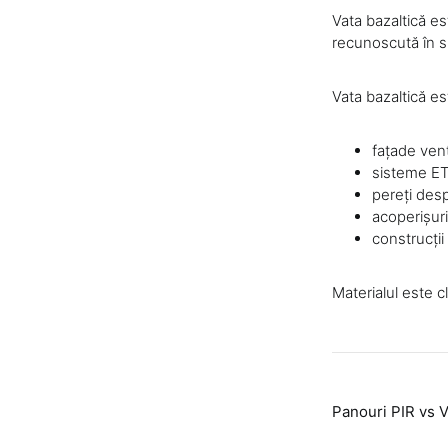
Vata bazaltică es
recunoscută în s
Vata bazaltică est
fațade vent
sisteme ET
pereți desp
acoperișuri
construcții
Materialul este cl
Panouri PIR vs V