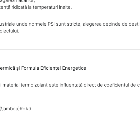
garea flăcărilor;
tență ridicată la temperaturi înalte.
dustriale unde normele PSI sunt stricte, alegerea depinde de desti
oiectului.
ermică și Formula Eficienței Energetice
material termoizolant este influențată direct de coeficientul de 
{\lambda}R=λd​