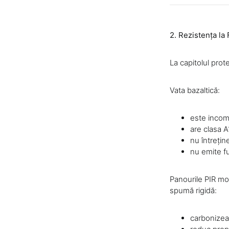
2. Rezistența la
La capitolul prote
Vata bazaltică:
este incomb
are clasa A
nu întrețin
nu emite f
Panourile PIR mo
spumă rigidă:
carbonizea