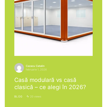
Cazacu Catalin
februarie 1, 2026
Casă modulară vs casă
clasică – ce alegi în 2026?
BLOG
20 views