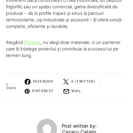
Indiferent dacă construiești o hală industrială, un depozit
frigorific sau un spațiu comercial, gama diversificată de
produse – de la profile trapez și sinus la panouri
termoizolante, uși industriale și accesorii – îți oferă soluții
complete, eficiente și durabile.
Alegând
Phoenix
, nu alegi doar materiale, ci un partener
care îți înțelege proiectul și contribuie la succesul lui pe
termen lung.
FACEBOOK
X (TWITTER)
0
Shares
PINTEREST
MAIL
Post written by:
Cazacu Catalin