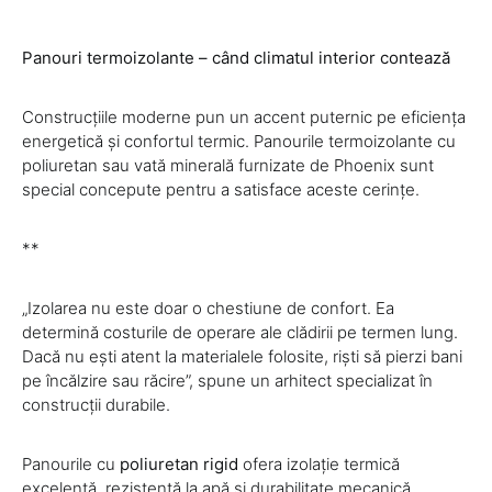
Panouri termoizolante – când climatul interior contează
Construcțiile moderne pun un accent puternic pe eficiența
energetică și confortul termic. Panourile termoizolante cu
poliuretan sau vată minerală furnizate de Phoenix sunt
special concepute pentru a satisface aceste cerințe.
**
„Izolarea nu este doar o chestiune de confort. Ea
determină costurile de operare ale clădirii pe termen lung.
Dacă nu ești atent la materialele folosite, riști să pierzi bani
pe încălzire sau răcire”, spune un arhitect specializat în
construcții durabile.
Panourile cu
poliuretan rigid
ofera izolație termică
excelentă, rezistență la apă și durabilitate mecanică