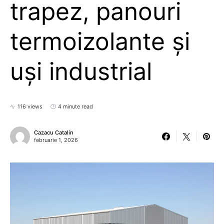
trapez, panouri
termoizolante și
uși industrial
116 views
4 minute read
Cazacu Catalin
februarie 1, 2026