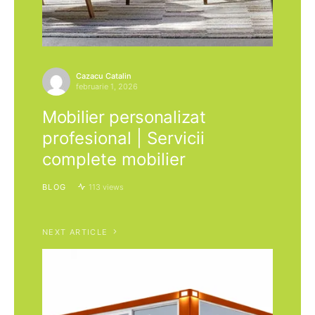
Cazacu Catalin
februarie 1, 2026
Mobilier personalizat
profesional | Servicii
complete mobilier
BLOG
113 views
NEXT ARTICLE