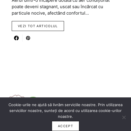
Aerul dintr-o încăpere dotată cu aer condiționat
poate deveni stagnant, uscat sau încărcat cu
particule nocive, afectând confortul…
VEZI TOT ARTICOLUL
Cookie-urile ne ajută să livrăm serviciile noastre. Prin utilizarea
serviciilor noastre, sunteți de acord cu utilizarea cookie-urilor
noastre.
ACCEPT