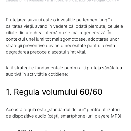
Diferena Dintre Pierderea Parial I Complet A Capacitii De Percepie Auditiv – .
Protejarea auzului este o investiție pe termen lung în
calitatea vieții, având în vedere că, odată pierdute, celulele
ciliate din urechea internă nu se mai regenerează. În
contextul unei lumi tot mai zgomotoase, adoptarea unor
strategii preventive devine o necesitate pentru a evita
degradarea precoce a acestui simț vital.
Iată strategiile fundamentale pentru a-ți proteja sănătatea
auditivă în activitățile cotidiene:
1. Regula volumului 60/60
Această regulă este „standardul de aur” pentru utilizatorii
de dispozitive audio (căști, smartphone-uri, playere MP3).