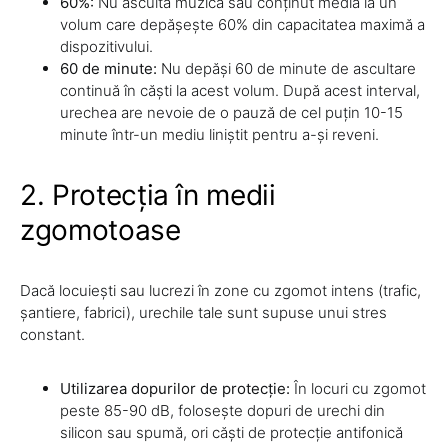
60%:
Nu asculta muzică sau conținut media la un
volum care depășește 60% din capacitatea maximă a
dispozitivului.
60 de minute:
Nu depăși 60 de minute de ascultare
continuă în căști la acest volum. După acest interval,
urechea are nevoie de o pauză de cel puțin 10-15
minute într-un mediu liniștit pentru a-și reveni.
2. Protecția în medii
zgomotoase
Dacă locuiești sau lucrezi în zone cu zgomot intens (trafic,
șantiere, fabrici), urechile tale sunt supuse unui stres
constant.
Utilizarea dopurilor de protecție:
În locuri cu zgomot
peste 85-90 dB, folosește dopuri de urechi din
silicon sau spumă, ori căști de protecție antifonică