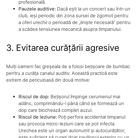
profesională.
Pauzele auditive:
Dacă ești la un concert sau într-un
club, ieși periodic din zona sursei de zgomot pentru
a oferi urechii o perioadă de „liniște necesară” pentru
a scădea tensiunea mecanică asupra timpanului.
3. Evitarea curățării agresive
Mulți oameni fac greșeala de a folosi bețișoare de bumbac
pentru a curăța canalul auditiv. Această practică este
extrem de periculoasă din două motive:
Riscul de dop:
Bețișorul împinge cerumenul mai
adânc, comprimându-l până când se formează un
dop care blochează complet auzul.
Riscul de leziune:
Poți perfora accidental timpanul
sau provoca micro-leziuni care se pot infecta.
Urechea este un organ autonutrit și autocurățător;
este suficient să cureți doar pavilionul exterior cu un