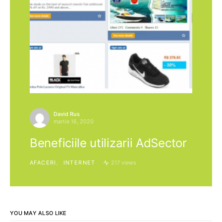
David Rus
martie 16, 2020
Beneficiile utilizarii AdSector
AFACERI
INTERNET
217 views
YOU MAY ALSO LIKE