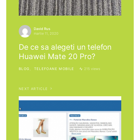
David Rus
martie 11, 2020
De ce sa alegeti un telefon
Huawei Mate 20 Pro?
BLOG
TELEFOANE MOBILE
215 views
NEXT ARTICLE