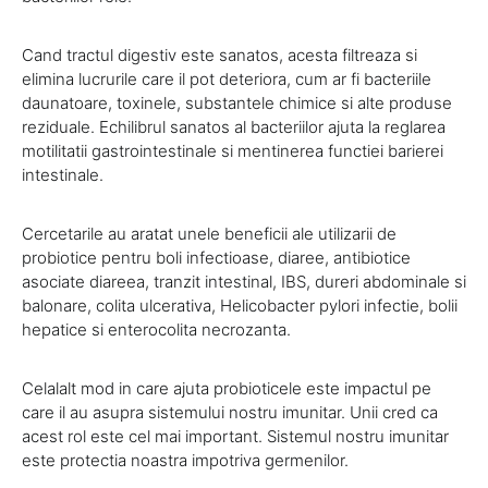
Cand tractul digestiv este sanatos, acesta filtreaza si
elimina lucrurile care il pot deteriora, cum ar fi bacteriile
daunatoare, toxinele, substantele chimice si alte produse
reziduale. Echilibrul sanatos al bacteriilor ajuta la reglarea
motilitatii gastrointestinale si mentinerea functiei barierei
intestinale.
Cercetarile au aratat unele beneficii ale utilizarii de
probiotice pentru boli infectioase, diaree, antibiotice
asociate diareea, tranzit intestinal, IBS, dureri abdominale si
balonare, colita ulcerativa, Helicobacter pylori infectie, bolii
hepatice si enterocolita necrozanta.
Celalalt mod in care ajuta probioticele este impactul pe
care il au asupra sistemului nostru imunitar. Unii cred ca
acest rol este cel mai important. Sistemul nostru imunitar
este protectia noastra impotriva germenilor.