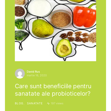
David Rus
martie 16, 2020
Care sunt beneficiile pentru
sanatate ale probioticelor?
BLOG
SANATATE
197 views