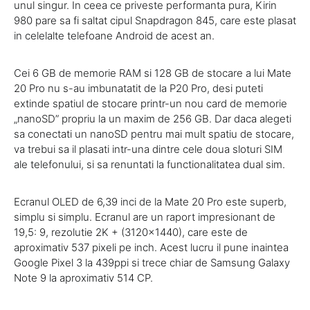
unul singur. In ceea ce priveste performanta pura, Kirin
980 pare sa fi saltat cipul Snapdragon 845, care este plasat
in celelalte telefoane Android de acest an.
Cei 6 GB de memorie RAM si 128 GB de stocare a lui Mate
20 Pro nu s-au imbunatatit de la P20 Pro, desi puteti
extinde spatiul de stocare printr-un nou card de memorie
„nanoSD” propriu la un maxim de 256 GB. Dar daca alegeti
sa conectati un nanoSD pentru mai mult spatiu de stocare,
va trebui sa il plasati intr-una dintre cele doua sloturi SIM
ale telefonului, si sa renuntati la functionalitatea dual sim.
Ecranul OLED de 6,39 inci de la Mate 20 Pro este superb,
simplu si simplu. Ecranul are un raport impresionant de
19,5: 9, rezolutie 2K + (3120×1440), care este de
aproximativ 537 pixeli pe inch. Acest lucru il pune inaintea
Google Pixel 3 la 439ppi si trece chiar de Samsung Galaxy
Note 9 la aproximativ 514 CP.