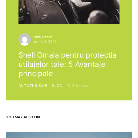
Livia Marian
aprilie 3, 2021
Shell Omala pentru protectia
utilajelor tale: 5 Avantaje
principale
AUTOTURISME
BLOG
210 views
YOU MAY ALSO LIKE