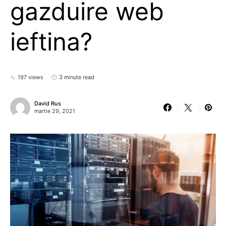
gazduire web
ieftina?
197 views
3 minute read
David Rus
martie 29, 2021