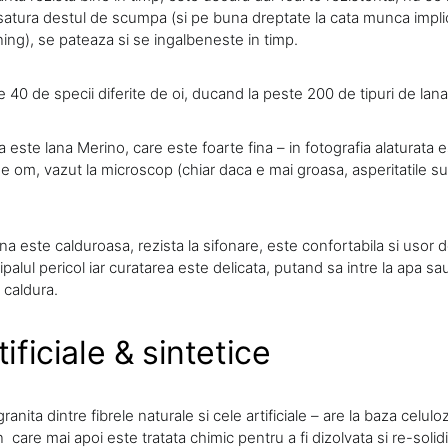
esatura destul de scumpa (si pe buna dreptate la cata munca impli
ning), se pateaza si se ingalbeneste in timp.
 40 de specii diferite de oi, ducand la peste 200 de tipuri de lana
 este lana Merino, care este foarte fina – in fotografia alaturata
de om, vazut la microscop (chiar daca e mai groasa, asperitatile s
ana este calduroasa, rezista la sifonare, este confortabila si usor d
cipalul pericol iar curatarea este delicata, putand sa intre la apa s
 caldura.
tificiale & sintetice
ranita dintre fibrele naturale si cele artificiale – are la baza celul
care mai apoi este tratata chimic pentru a fi dizolvata si re-solidif