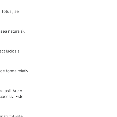
 Totusi, se
asea naturala),
ct lucios si
rde forma relativ
atasii. Are o
 excesiv. Este
natii folosite