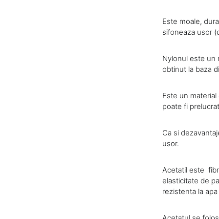
Este moale, durab
sifoneaza usor (d
Nylonul este un m
obtinut la baza di
Este un material 
poate fi prelucra
Ca si dezavantaje
usor.
Acetatil este fib
elasticitate de p
rezistenta la apa
Acetatul se folos