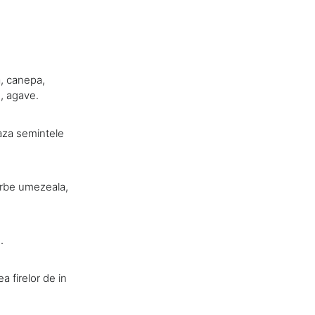
a, canepa,
, agave.
aza semintele
oarbe umezeala,
.
a firelor de in