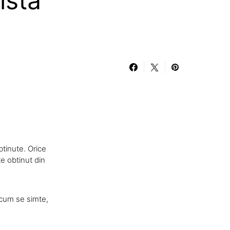
ista
btinute. Orice
te obtinut din
: cum se simte,