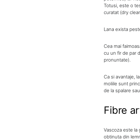
Totusi, este o t
curatat (dry clea
Lana exista peste
Cea mai faimoasa
cu un fir de par 
pronuntate).
Ca si avantaje, l
moliile sunt prin
de la spalare sau
Fibre ar
Vascoza este la g
obtinuta din lemn 