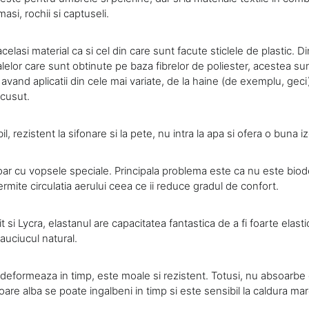
asi, rochii si captuseli.
acelasi material ca si cel din care sunt facute sticlele de plastic. 
lelor care sunt obtinute pe baza fibrelor de poliester, acestea sunt
, avand aplicatii din cele mai variate, de la haine (de exemplu, ge
cusut.
l, rezistent la sifonare si la pete, nu intra la apa si ofera o buna i
doar cu vopsele speciale. Principala problema este ca nu este biod
mite circulatia aerului ceea ce ii reduce gradul de confort.
 si Lycra, elastanul are capacitatea fantastica de a fi foarte elastic
auciucul natural.
 deformeaza in timp, este moale si rezistent. Totusi, nu absoarb
are alba se poate ingalbeni in timp si este sensibil la caldura ma