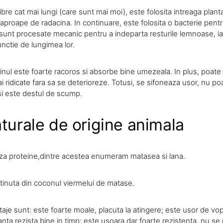
ibre cat mai lungi (care sunt mai moi), este folosita intreaga plan
e aproape de radacina. In continuare, este folosita o bacterie pe
 sunt procesate mecanic pentru a indeparta resturile lemnoase, iar
unctie de lungimea lor.
, inul este foarte racoros si absorbe bine umezeala. In plus, poate f
i ridicate fara sa se deterioreze. Totusi, se sifoneaza usor, nu poa
 si este destul de scump.
aturale de origine animala
za proteine,dintre acestea enumeram matasea si lana.
inuta din coconul viermelui de matase.
taje sunt: este foarte moale, placuta la atingere; este usor de vops
anta rezista bine in timp; este usoara dar foarte rezistenta, nu se