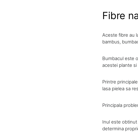
Fibre n
Aceste fibre au l
bambus, bumbacul
Bumbacul este ob
acestei plante si
Printre principal
lasa pielea sa re
Principala probl
Inul este obtinut
determina proprie