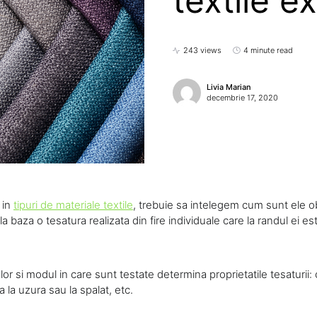
textile ex
243 views
4 minute read
Livia Marian
decembrie 17, 2020
 in
tipuri de materiale textile
, trebuie sa intelegem cum sunt ele o
la baza o tesatura realizata din fire individuale care la randul ei es
relor si modul in care sunt testate determina proprietatile tesaturii
la uzura sau la spalat, etc.