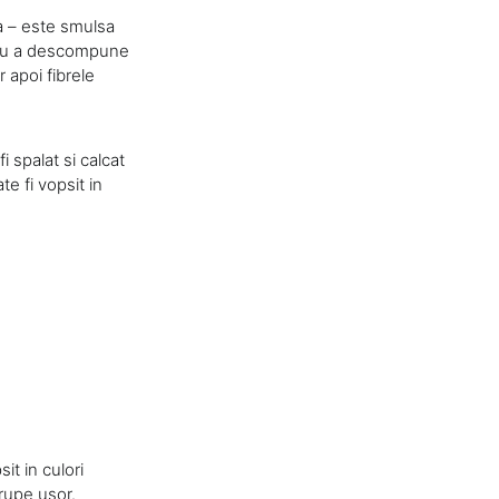
ta – este smulsa
ntru a descompune
 apoi fibrele
i spalat si calcat
te fi vopsit in
it in culori
 rupe usor.