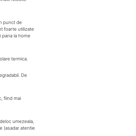
Din punct de
 foarte utilizate
ci) pana la home
zolare termica.
egradabil. De
, fiind mai
e deloc umezeala,
re (asadar atentie