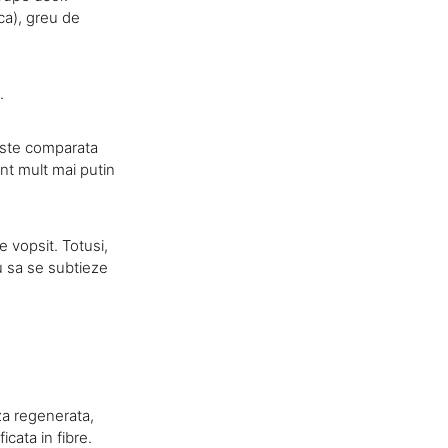
ca), greu de
.
 este comparata
unt mult mai putin
e vopsit. Totusi,
au sa se subtieze
oza regenerata,
icata in fibre.