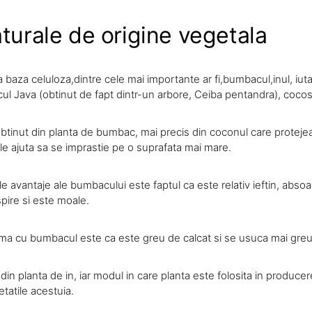
aturale de origine vegetala
a baza celuloza,dintre cele mai importante ar fi,bumbacul,inul, iut
 Java (obtinut de fapt dintr-un arbore, Ceiba pentandra), cocos
tinut din planta de bumbac, mai precis din coconul care proteje
 le ajuta sa se imprastie pe o suprafata mai mare.
ele avantaje ale bumbacului este faptul ca este relativ ieftin, abs
spire si este moale.
ema cu bumbacul este ca este greu de calcat si se usuca mai greu
 din planta de in, iar modul in care planta este folosita in producere
tatile acestuia.