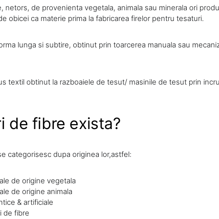
re, netors, de provenienta vegetala, animala sau minerala ori prod
 de obicei ca materie prima la fabricarea firelor pentru tesaturi.
forma lunga si subtire, obtinut prin toarcerea manuala sau mecaniz
 textil obtinut la razboaiele de tesut/ masinile de tesut prin incr
i de fibre exista?
 se categorisesc dupa originea lor,astfel:
ale de origine vegetala
ale de origine animala
tice & artificiale
 de fibre