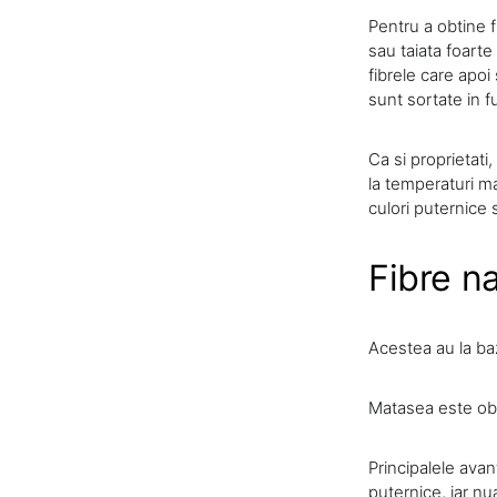
Pentru a obtine f
sau taiata foart
fibrele care apoi
sunt sortate in f
Ca si proprietati
la temperaturi ma
culori puternice
Fibre n
Acestea au la ba
Matasea este obt
Principalele avan
puternice, iar nu