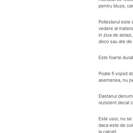
pentru bluze, cam
Poliesterul este 
vedere al materia
in ziua de astazi
deco sau ate de 
Este foarte durabi
Poate fi vopsit 
asemenea, nu per
Elastanul denumit
rezistent decat c
Este usor, nu se
daca este de culo
la calcat).