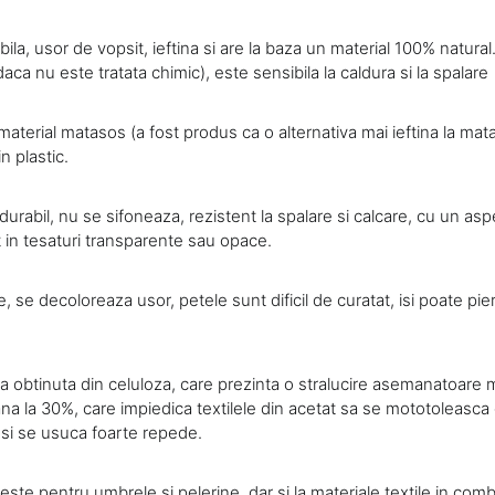
ila, usor de vopsit, ieftina si are la baza un material 100% natural.
aca nu este tratata chimic), este sensibila la caldura si la spalare
aterial matasos (a fost produs ca o alternativa mai ieftina la mat
n plastic.
durabil, nu se sifoneaza, rezistent la spalare si calcare, cu un aspe
t in tesaturi transparente sau opace.
, se decoloreaza usor, petele sunt dificil de curatat, isi poate pie
ra obtinuta din celuloza, care prezinta o stralucire asemanatoare m
ana la 30%, care impiedica textilele din acetat sa se mototoleasca
 si se usuca foarte repede.
este pentru umbrele si pelerine, dar si la materiale textile in combi