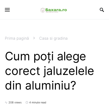
Prima pagină
Casa si gradina
Cum poți alege
corect jaluzelele
din aluminiu?
208 views
4 minute read