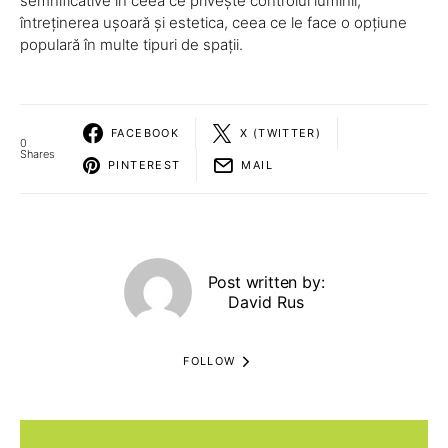
semnificative în ceea ce privește controlul luminii,
întreținerea ușoară și estetica, ceea ce le face o opțiune
populară în multe tipuri de spații.
FACEBOOK
X (TWITTER)
0
Shares
PINTEREST
MAIL
Post written by:
David Rus
FOLLOW