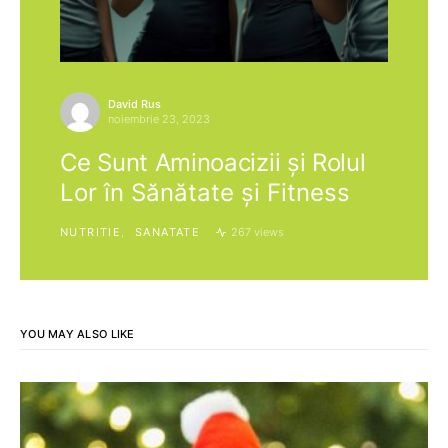
David Rus
noiembrie 23, 2023
Ce Sunt Aminoacizii și Rolul
Lor în Sănătate și Fitness
NUTRITIE
SANATATE
267 views
YOU MAY ALSO LIKE