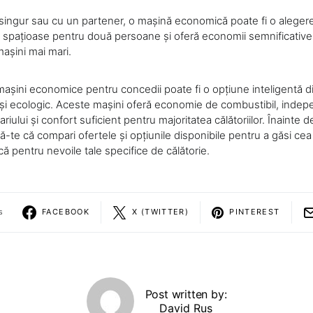
 singur sau cu un partener, o mașină economică poate fi o aleger
e spațioase pentru două persoane și oferă economii semnificative
mașini mai mari.
 mașini economice pentru concedii poate fi o opțiune inteligentă 
 și ecologic. Aceste mașini oferă economie de combustibil, indep
rariului și confort suficient pentru majoritatea călătoriilor. Înainte 
ă-te că compari ofertele și opțiunile disponibile pentru a găsi ce
 pentru nevoile tale specifice de călătorie.
s
FACEBOOK
X (TWITTER)
PINTEREST
Post written by:
David Rus