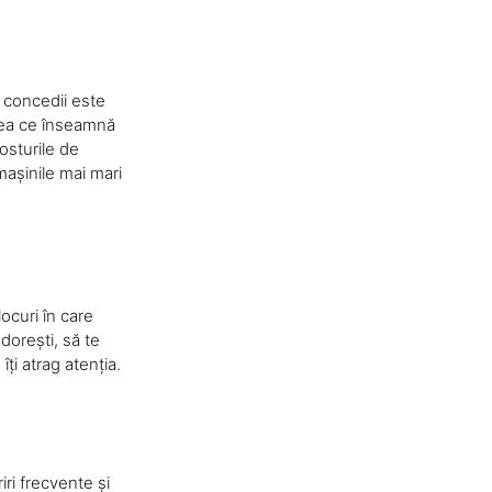
 concedii este
eea ce înseamnă
osturile de
mașinile mai mari
locuri în care
 dorești, să te
ți atrag atenția.
iri frecvente și