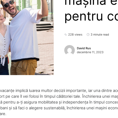
mașină 
pentru co
228 views
3 minute read
David Rus
decembrie 11, 2023
 vacanțe implică luarea multor decizii importante, iar una dintre a
 pe care îl vei folosi în timpul călătoriei tale. Închirierea unei maș
 pentru a-ți asigura mobilitatea și independența în timpul conced
ani și să faci o alegere sustenabilă, închirierea unei mașini econ
are.