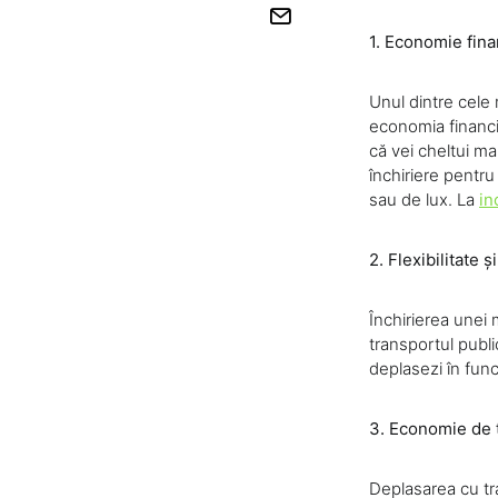
1. Economie fina
Unul dintre cele
economia financ
că vei cheltui m
închiriere pentru
sau de lux. La
in
2. Flexibilitate 
Închirierea unei m
transportul public
deplasezi în func
3. Economie de 
Deplasarea cu tra