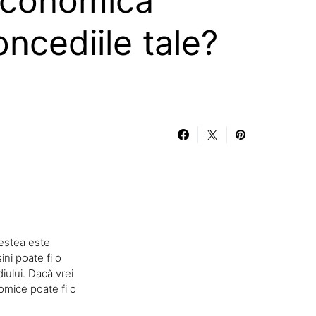
economică
ncediile tale?
cestea este
ini poate fi o
iului. Dacă vrei
omice poate fi o