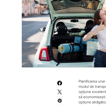
Planificarea unei
modul de transport
opțiune excelentă
să economisești b
opțiune atrăgăto