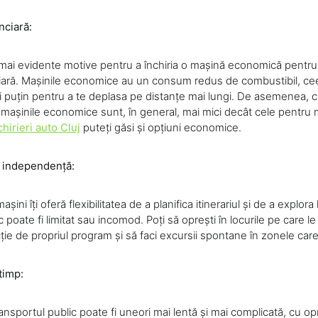
nciară:
 mai evidente motive pentru a închiria o mașină economică pentru
iară. Mașinile economice au un consum redus de combustibil, c
ai puțin pentru a te deplasa pe distanțe mai lungi. De asemenea, c
 mașinile economice sunt, în general, mai mici decât cele pentru 
chirieri auto Cluj
puteți găsi și opțiuni economice.
și independență:
așini îți oferă flexibilitatea de a planifica itinerariul și de a explora 
 poate fi limitat sau incomod. Poți să oprești în locurile pe care le
ție de propriul program și să faci excursii spontane în zonele care î
timp:
nsportul public poate fi uneori mai lentă și mai complicată, cu opr