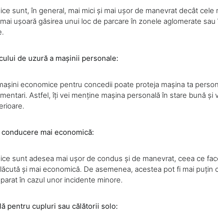
ce sunt, în general, mai mici și mai ușor de manevrat decât cele 
 mai ușoară găsirea unui loc de parcare în zonele aglomerate sau î
e.
cului de uzură a mașinii personale:
 mașini economice pentru concedii poate proteja mașina ta person
imentari. Astfel, îți vei menține mașina personală în stare bună și v
erioare.
e conducere mai economică:
ice sunt adesea mai ușor de condus și de manevrat, ceea ce fac
ăcută și mai economică. De asemenea, acestea pot fi mai puțin c
reparat în cazul unor incidente minore.
ă pentru cupluri sau călătorii solo: