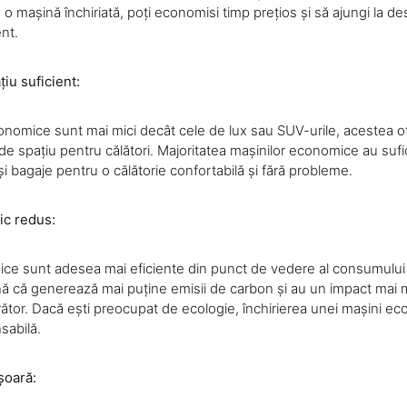
 o mașină închiriată, poți economisi timp prețios și să ajungi la des
ent.
țiu suficient:
onomice sunt mai mici decât cele de lux sau SUV-urile, acestea of
 de spațiu pentru călători. Majoritatea mașinilor economice au sufi
i bagaje pentru o călătorie confortabilă și fără probleme.
ic redus:
ce sunt adesea mai eficiente din punct de vedere al consumului 
 că generează mai puține emisii de carbon și au un impact mai 
rător. Dacă ești preocupat de ecologie, închirierea unei mașini ec
sabilă.
șoară: