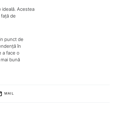
e ideală. Acestea
 față de
din punct de
endență în
de a face o
a mai bună
MAIL