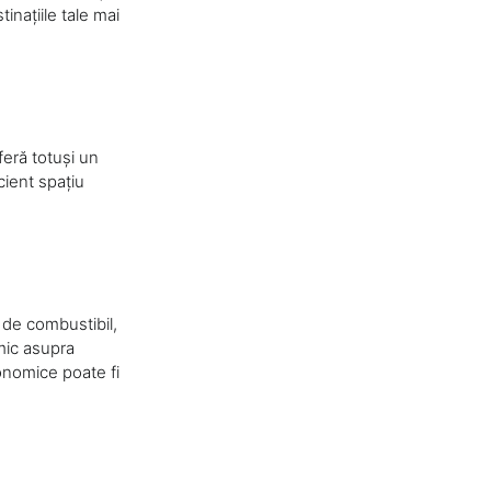
tinațiile tale mai
eră totuși un
cient spațiu
de combustibil,
mic asupra
onomice poate fi