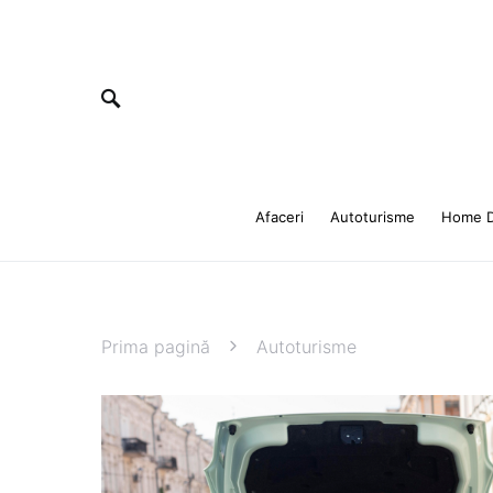
Afaceri
Autoturisme
Home D
Prima pagină
Autoturisme