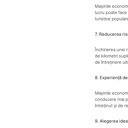
Mașinile economi
lucru poate face
turistice popular
7. Reducerea ris
Închirierea unei
de kilometri supl
de întreținere ult
8. Experiență d
Mașinile econom
conducere mai pl
întreținut și de 
9. Alegerea ideal