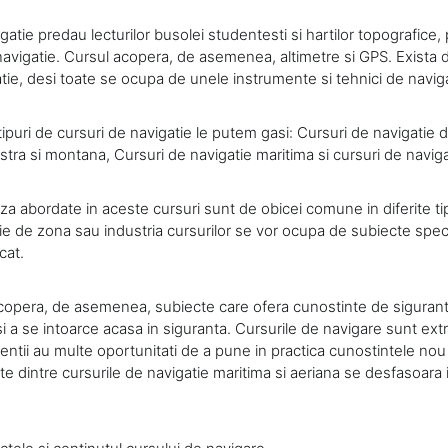
gatie predau lecturilor busolei studentesti si hartilor topografice, p
vigatie. Cursul acopera, de asemenea, altimetre si GPS. Exista dif
atie, desi toate se ocupa de unele instrumente si tehnici de navig
e tipuri de cursuri de navigatie le putem gasi: Cursuri de navigatie 
stra si montana, Cursuri de navigatie maritima si cursuri de naviga
a abordate in aceste cursuri sunt de obicei comune in diferite tip
ie de zona sau industria cursurilor se vor ocupa de subiecte speci
cat.
copera, de asemenea, subiecte care ofera cunostinte de siguran
si a se intoarce acasa in siguranta. Cursurile de navigare sunt ex
entii au multe oportunitati de a pune in practica cunostintele nou
e dintre cursurile de navigatie maritima si aeriana se desfasoara 