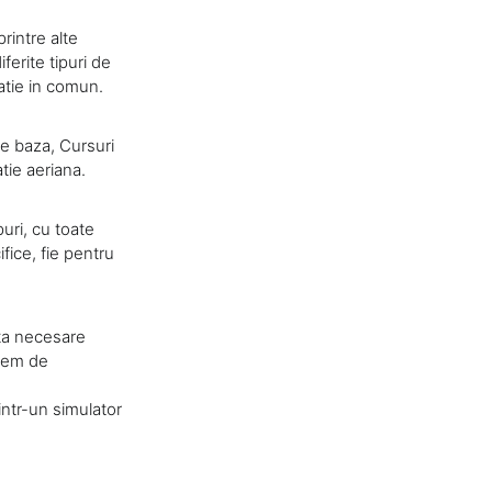
rintre alte
erite tipuri de
atie in comun.
de baza, Cursuri
tie aeriana.
uri, cu toate
fice, fie pentru
ta necesare
trem de
intr-un simulator