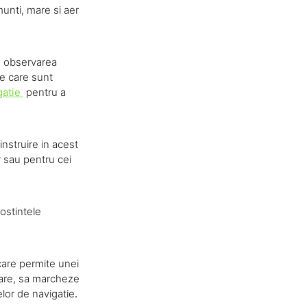
munti, mare si aer
u observarea
ie care sunt
gatie
pentru a
nstruire in acest
r sau pentru cei
ostintele
care permite unei
nare, sa marcheze
elor de navigatie
.