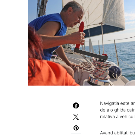
Navigatia este ar
de a o ghida cat
relativa a vehicu
Avand abilitati b