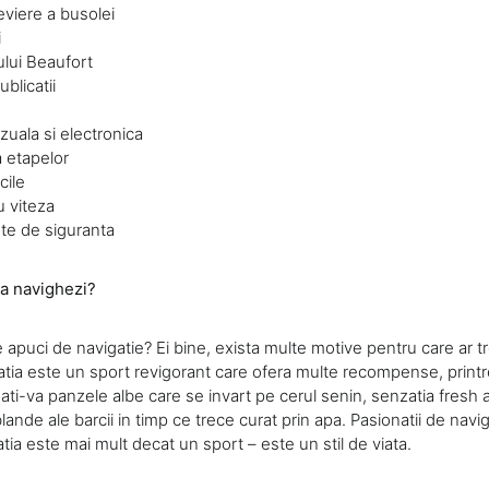
eviere a busolei
i
ului Beaufort
ublicatii
zuala si electronica
a etapelor
cile
u viteza
e de siguranta
sa navighezi?
 apuci de navigatie? Ei bine, exista multe motive pentru care ar tr
atia este un sport revigorant care ofera multe recompense, printr
nati-va panzele albe care se invart pe cerul senin, senzatia fresh 
 blande ale barcii in timp ce trece curat prin apa. Pasionatii de nav
ia este mai mult decat un sport – este un stil de viata.