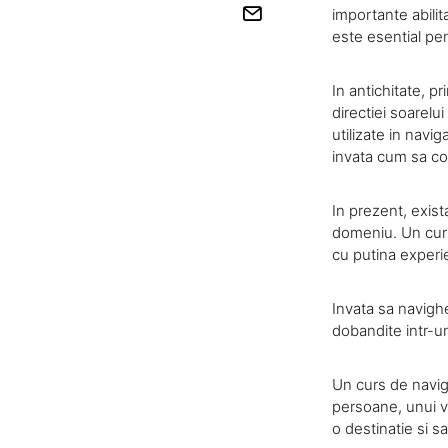
importante abilit
este esential pen
In antichitate, 
directiei soarelu
utilizate in navi
invata cum sa co
In prezent, exist
domeniu. Un curs 
cu putina experi
Invata sa navigh
dobandite intr-un
Un curs de naviga
persoane, unui v
o destinatie si s