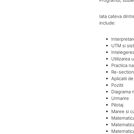
Programul, subiec
Iata cateva dintr
include:
Interpretar
UTM si sist
Intelegerea
Utilizarea 
Practica nav
Re-section
Aplicatii d
Pozitii
Diagrama n
Urmarire
Pilotaj
Maree si c
Matematica
Matematica
Matematica