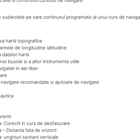
tele si continutul cursului de navigare
e subiectele pe care continutul programatic al unui curs de naviga
ea hartii topografice
emele de longitudine latitudine
 datelor hartii
unei busole si a altor instrumente utile
igatiei in aer liber
are
e navigare recomandate si ajutoare de navigare
autica
urenti
: Corectii in curs de desfasurare
 – Distanta fata de orizont
: unghiuri sextant verticale