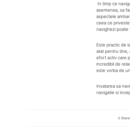
In timp ce naviga
asemenea, sa face
aspectele ambarca
ceea ce priveste
navighezi poate f
Este practic de l
atat pentru tine, 
efort activ care 
incredibil de rel
este vorba de un 
Invatarea sa navi
navigatie si ince
0 Share