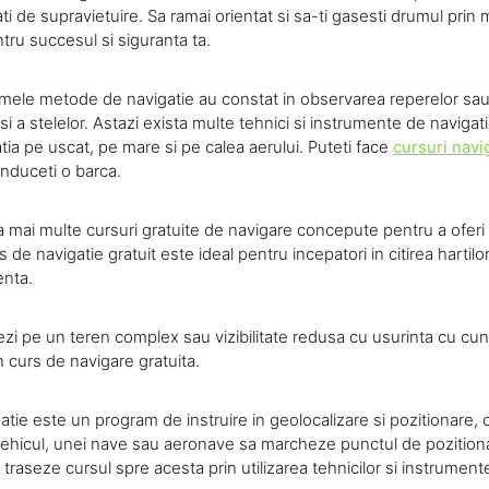
ati de supravietuire. Sa ramai orientat si sa-ti gasesti drumul prin 
tru succesul si siguranta ta.
primele metode de navigatie au constat in observarea reperelor sa
i si a stelelor. Astazi exista multe tehnici si instrumente de navigat
gatia pe uscat, pe mare si pe calea aerului. Puteti face
cursuri navi
nduceti o barca.
a mai multe cursuri gratuite de navigare concepute pentru a oferi i
de navigatie gratuit este ideal pentru incepatori in citirea hartilo
enta.
ezi pe un teren complex sau vizibilitate redusa cu usurinta cu cun
 curs de navigare gratuita.
tie este un program de instruire in geolocalizare si pozitionare, 
ehicul, unei nave sau aeronave sa marcheze punctul de pozitio
a traseze cursul spre acesta prin utilizarea tehnicilor si instrument