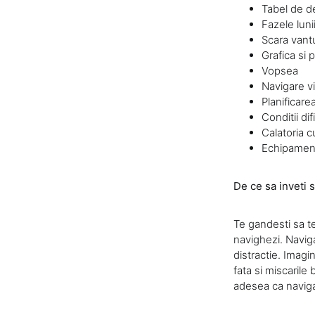
Tabel de d
Fazele luni
Scara vant
Grafica si p
Vopsea
Navigare vi
Planificare
Conditii difi
Calatoria c
Echipament
De ce sa inveti 
Te gandesti sa te
navighezi. Navig
distractie. Imagi
fata si miscarile
adesea ca navigat