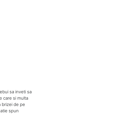
ebui sa inveti sa
e care si multa
a brizei de pe
igatie spun