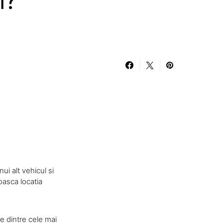
i?
ui alt vehicul si
oasca locatia
le dintre cele mai