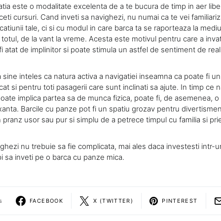
tia este o modalitate excelenta de a te bucura de timp in aer libe
ti cursuri. Cand inveti sa navighezi, nu numai ca te vei familiariz
tiunii tale, ci si cu modul in care barca ta se raporteaza la mediul
 totul, de la vant la vreme. Acesta este motivul pentru care a inv
i atat de implinitor si poate stimula un astfel de sentiment de real
a sine inteles ca natura activa a navigatiei inseamna ca poate fi u
cat si pentru toti pasagerii care sunt inclinati sa ajute. In timp ce 
poate implica partea sa de munca fizica, poate fi, de asemenea, o 
axanta. Barcile cu panze pot fi un spatiu grozav pentru divertisment
pranz usor sau pur si simplu de a petrece timpul cu familia si prie
ghezi nu trebuie sa fie complicata, mai ales daca investesti intr-
pi sa inveti pe o barca cu panze mica.
s
FACEBOOK
X (TWITTER)
PINTEREST