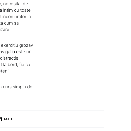
r, necesita, de
a intim cu toate
 inconjurator in
ata cum sa
izare.
n exercitiu grozav
navigatia este un
distractie
 la bord, fie ca
tenii.
un curs simplu de
MAIL