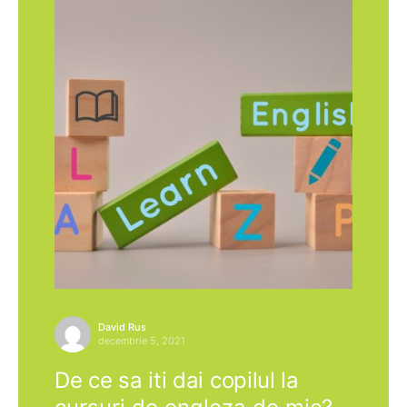
David Rus
decembrie 5, 2021
De ce sa iti dai copilul la