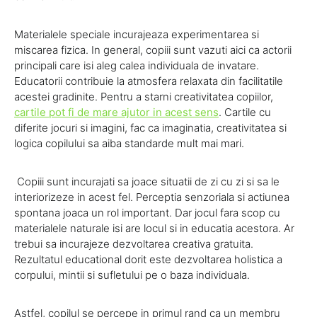
Materialele speciale incurajeaza experimentarea si
miscarea fizica. In general, copiii sunt vazuti aici ca actorii
principali care isi aleg calea individuala de invatare.
Educatorii contribuie la atmosfera relaxata din facilitatile
acestei gradinite. Pentru a starni creativitatea copiilor,
cartile pot fi de mare ajutor in acest sens
. Cartile cu
diferite jocuri si imagini, fac ca imaginatia, creativitatea si
logica copilului sa aiba standarde mult mai mari.
Copiii sunt incurajati sa joace situatii de zi cu zi si sa le
interiorizeze in acest fel. Perceptia senzoriala si actiunea
spontana joaca un rol important. Dar jocul fara scop cu
materialele naturale isi are locul si in educatia acestora. Ar
trebui sa incurajeze dezvoltarea creativa gratuita.
Rezultatul educational dorit este dezvoltarea holistica a
corpului, mintii si sufletului pe o baza individuala.
Astfel, copilul se percepe in primul rand ca un membru