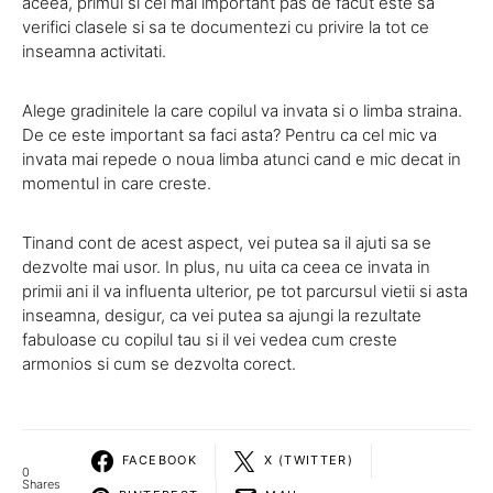
aceea, primul si cel mai important pas de facut este sa
verifici clasele si sa te documentezi cu privire la tot ce
inseamna activitati.
Alege gradinitele la care copilul va invata si o limba straina.
De ce este important sa faci asta? Pentru ca cel mic va
invata mai repede o noua limba atunci cand e mic decat in
momentul in care creste.
Tinand cont de acest aspect, vei putea sa il ajuti sa se
dezvolte mai usor. In plus, nu uita ca ceea ce invata in
primii ani il va influenta ulterior, pe tot parcursul vietii si asta
inseamna, desigur, ca vei putea sa ajungi la rezultate
fabuloase cu copilul tau si il vei vedea cum creste
armonios si cum se dezvolta corect.
FACEBOOK
X (TWITTER)
0
Shares