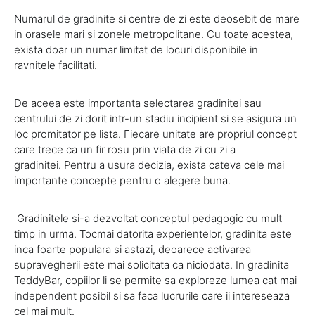
Numarul de gradinite si centre de zi este deosebit de mare
in orasele mari si zonele metropolitane. Cu toate acestea,
exista doar un numar limitat de locuri disponibile in
ravnitele facilitati.
De aceea este importanta selectarea gradinitei sau
centrului de zi dorit intr-un stadiu incipient si se asigura un
loc promitator pe lista. Fiecare unitate are propriul concept
care trece ca un fir rosu prin viata de zi cu zi a
gradinitei. Pentru a usura decizia, exista cateva cele mai
importante concepte pentru o alegere buna.
Gradinitele si-a dezvoltat conceptul pedagogic cu mult
timp in urma. Tocmai datorita experientelor, gradinita este
inca foarte populara si astazi, deoarece activarea
supravegherii este mai solicitata ca niciodata. In gradinita
TeddyBar, copiilor li se permite sa exploreze lumea cat mai
independent posibil si sa faca lucrurile care ii intereseaza
cel mai mult.