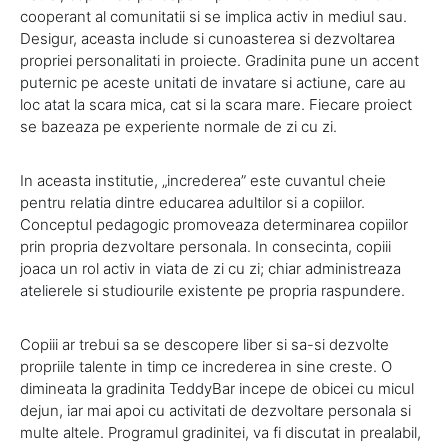
cooperant al comunitatii si se implica activ in mediul sau.
Desigur, aceasta include si cunoasterea si dezvoltarea
propriei personalitati in proiecte. Gradinita pune un accent
puternic pe aceste unitati de invatare si actiune, care au
loc atat la scara mica, cat si la scara mare. Fiecare proiect
se bazeaza pe experiente normale de zi cu zi.
In aceasta institutie, „increderea” este cuvantul cheie
pentru relatia dintre educarea adultilor si a copiilor.
Conceptul pedagogic promoveaza determinarea copiilor
prin propria dezvoltare personala. In consecinta, copiii
joaca un rol activ in viata de zi cu zi; chiar administreaza
atelierele si studiourile existente pe propria raspundere.
Copiii ar trebui sa se descopere liber si sa-si dezvolte
propriile talente in timp ce increderea in sine creste. O
dimineata la gradinita TeddyBar incepe de obicei cu micul
dejun, iar mai apoi cu activitati de dezvoltare personala si
multe altele. Programul gradinitei, va fi discutat in prealabil,