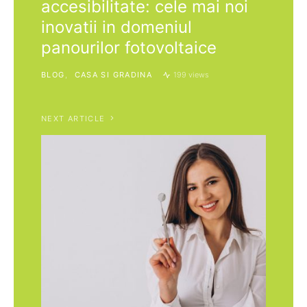
accesibilitate: cele mai noi
inovatii in domeniul
panourilor fotovoltaice
BLOG
CASA SI GRADINA
199 views
NEXT ARTICLE