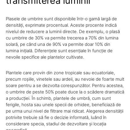
transmiterea luminii
Plasele de umbrire sunt disponibile într-o gamă largă de
densități, exprimate procentual. Aceste procente indică
nivelul de reducere a luminii directe. De exemplu, o plasă
cu umbrire de 30% va permite trecerea a 70% din lumina
solară, pe când una de 90% va permite doar 10% din
lumina inițială. Diferențele sunt esențiale în funcție de
nevoile specifice ale plantelor cultivate.
Plantele care provin din zone tropicale sau ecuatoriale,
precum roșiile, vinetele sau ardeii, au nevoie de foarte mult
soare pentru a se dezvolta corespunzător. Pentru acestea,
o umbrire de peste 50% poate duce la o scădere dramatică
a producției. În schimb, plantele de umbră, cum sunt
ferigile, hosta sau unele specii de orhidee, beneficiază de
pe urma unui nivel de filtrare mai ridicat. Alegerea densității
potrivite trebuie să fie o decizie informată, luând în
considerare specia, stadiul de dezvoltare și locația