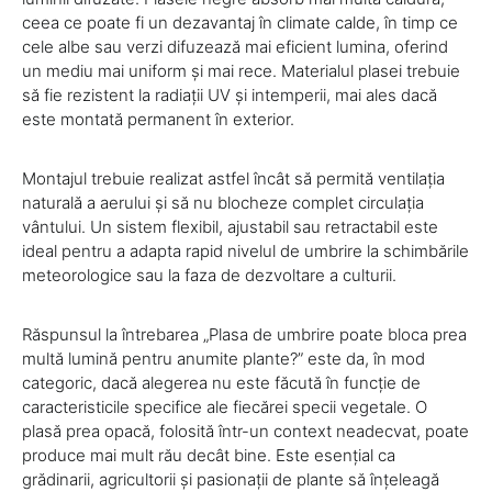
ceea ce poate fi un dezavantaj în climate calde, în timp ce
cele albe sau verzi difuzează mai eficient lumina, oferind
un mediu mai uniform și mai rece. Materialul plasei trebuie
să fie rezistent la radiații UV și intemperii, mai ales dacă
este montată permanent în exterior.
Montajul trebuie realizat astfel încât să permită ventilația
naturală a aerului și să nu blocheze complet circulația
vântului. Un sistem flexibil, ajustabil sau retractabil este
ideal pentru a adapta rapid nivelul de umbrire la schimbările
meteorologice sau la faza de dezvoltare a culturii.
Răspunsul la întrebarea „Plasa de umbrire poate bloca prea
multă lumină pentru anumite plante?” este da, în mod
categoric, dacă alegerea nu este făcută în funcție de
caracteristicile specifice ale fiecărei specii vegetale. O
plasă prea opacă, folosită într-un context neadecvat, poate
produce mai mult rău decât bine. Este esențial ca
grădinarii, agricultorii și pasionații de plante să înțeleagă