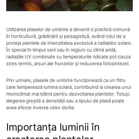
Utilizarea plaselor de umbrire a devenit o practică comună
în horticultură, grădinărit și peisagistică, având rolul de a
proteja plantele de intensitatea excesivă a radiațiilor solare.
În special în timpul verii sau în regiuni cu climă aridă,
radiațiile UV combinate cu temperaturile ridicate pot cauza
stres termic, arsuri ale frunzelor și reducerea fotosintezei.
Prin urmare, plasele de umbrire funcționează ca un filtru
care temperează lumina solară, contribuind la crearea unui
microclimat mai blând pentru dezvoltarea plantelor. Totuși,
alegerea greșită a densității sau a tipului de plasă poate
avea efecte inverse celor dorite.
Importanța luminii în