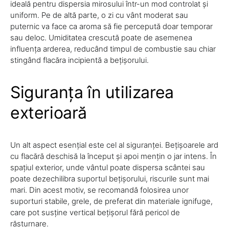
ideală pentru dispersia mirosului într-un mod controlat și
uniform. Pe de altă parte, o zi cu vânt moderat sau
puternic va face ca aroma să fie percepută doar temporar
sau deloc. Umiditatea crescută poate de asemenea
influența arderea, reducând timpul de combustie sau chiar
stingând flacăra incipientă a bețișorului.
Siguranța în utilizarea
exterioară
Un alt aspect esențial este cel al siguranței. Bețișoarele ard
cu flacără deschisă la început și apoi mențin o jar intens. În
spațiul exterior, unde vântul poate dispersa scântei sau
poate dezechilibra suportul bețișorului, riscurile sunt mai
mari. Din acest motiv, se recomandă folosirea unor
suporturi stabile, grele, de preferat din materiale ignifuge,
care pot susține vertical bețișorul fără pericol de
răsturnare.