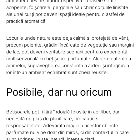
atmosfera devine mai introspectivă. Terasele semi-
acoperite, foișoarele, pergolele sau chiar colțurile liniștite
ale unei curți pot deveni spații ideale pentru o astfel de
practică aromatică.
Locurile unde natura este deja calmă și protejată de vânt,
precum poienițe, grădini încărcate de vegetație sau margini
de lac, pot deveni veritabile scenarii pentru o experiență
multisenzorială cu bețișoare parfumate. Alegerea atentă a
aromelor, supravegherea constantă a arderii și integrarea
lor într-un ambient echilibrat sunt cheia reușitei.
Posibile, dar nu oricum
Bețișoarele pot fi fără îndoială folosite în aer liber, dar
necesită un plus de planificare, precauție și
responsabilitate. Adevărata magie a acestor obiecte
parfumate nu vine doar din miros, ci din contextul în care
sunt aprinse: liniște, natură, intenție clară.