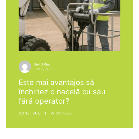
David Rus
iulie 2, 2025
Este mai avantajos să
închiriez o nacelă cu sau
fără operator?
CONSTRUCTII
207 views