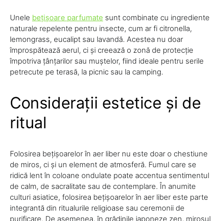
Unele
bețișoare parfumate
sunt combinate cu ingrediente
naturale repelente pentru insecte, cum ar fi citronella,
lemongrass, eucalipt sau lavandă. Acestea nu doar
împrospătează aerul, ci și creează o zonă de protecție
împotriva țânțarilor sau muștelor, fiind ideale pentru serile
petrecute pe terasă, la picnic sau la camping.
Considerații estetice și de
ritual
Folosirea bețișoarelor în aer liber nu este doar o chestiune
de miros, ci și un element de atmosferă. Fumul care se
ridică lent în coloane ondulate poate accentua sentimentul
de calm, de sacralitate sau de contemplare. În anumite
culturi asiatice, folosirea bețișoarelor în aer liber este parte
integrantă din ritualurile religioase sau ceremonii de
purificare. De asemenea, în grădinile japoneze zen, mirosul