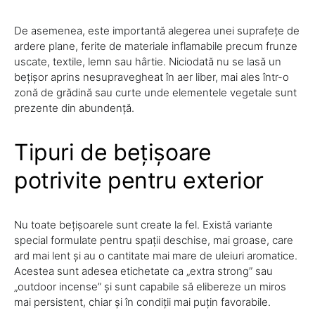
De asemenea, este importantă alegerea unei suprafețe de
ardere plane, ferite de materiale inflamabile precum frunze
uscate, textile, lemn sau hârtie. Niciodată nu se lasă un
bețișor aprins nesupravegheat în aer liber, mai ales într-o
zonă de grădină sau curte unde elementele vegetale sunt
prezente din abundență.
Tipuri de bețișoare
potrivite pentru exterior
Nu toate bețișoarele sunt create la fel. Există variante
special formulate pentru spații deschise, mai groase, care
ard mai lent și au o cantitate mai mare de uleiuri aromatice.
Acestea sunt adesea etichetate ca „extra strong” sau
„outdoor incense” și sunt capabile să elibereze un miros
mai persistent, chiar și în condiții mai puțin favorabile.