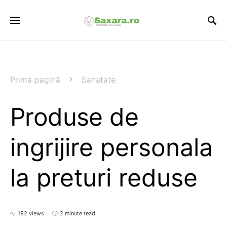
Prima pagină
Sanatate
Produse de
ingrijire personala
la preturi reduse
192 views
2 minute read