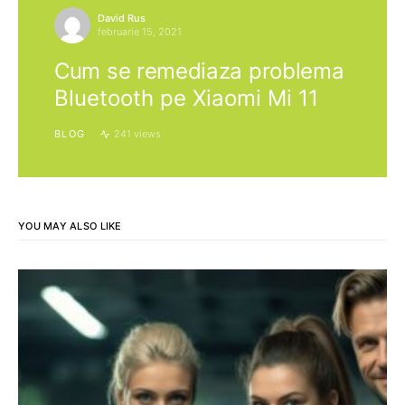
David Rus
februarie 15, 2021
Cum se remediaza problema
Bluetooth pe Xiaomi Mi 11
BLOG
241 views
YOU MAY ALSO LIKE