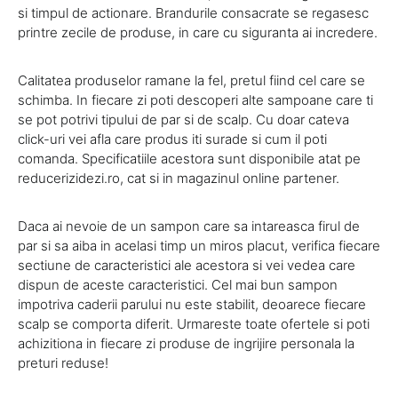
si timpul de actionare. Brandurile consacrate se regasesc
printre zecile de produse, in care cu siguranta ai incredere.
Calitatea produselor ramane la fel, pretul fiind cel care se
schimba. In fiecare zi poti descoperi alte sampoane care ti
se pot potrivi tipului de par si de scalp. Cu doar cateva
click-uri vei afla care produs iti surade si cum il poti
comanda. Specificatiile acestora sunt disponibile atat pe
reducerizidezi.ro, cat si in magazinul online partener.
Daca ai nevoie de un sampon care sa intareasca firul de
par si sa aiba in acelasi timp un miros placut, verifica fiecare
sectiune de caracteristici ale acestora si vei vedea care
dispun de aceste caracteristici. Cel mai bun sampon
impotriva caderii parului nu este stabilit, deoarece fiecare
scalp se comporta diferit. Urmareste toate ofertele si poti
achizitiona in fiecare zi produse de ingrijire personala la
preturi reduse!