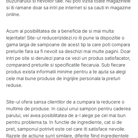
buzunarului si nevoilor tale. Nu poti vizita toate magazinele
si iti ramane doar sa intri pe internet si sa cauti in magazine
online.
Acum ai posibilitatea de a beneficia de si mai multa
lejeritate! Site-ul reducerizidezi.ro iti pune la dispozitie o
gama larga de sampoane de acest tip la care poti compara
preturile fara sa fi nevoit sa deschizi mai multe pagini. Doar
intri pe site si derulezi pana ce vezi un produs satisfacator,
comparand preturile si specificatile fiecaruia. Sub fiecare
produs exista informatii minime pentru a te ajuta sa alegi
cele mai bune produse de ingrijire personala la preturi
reduse.
Site-ul ofera sansa clientilor de a cumpara la reducere o
multime de produse. In cazul unui sampon pentru caderea
parului, vei avea posibilitatea de a-l alege pe cel mai bun
pentru problema ta. In functie de ingrediente, cat si de
pret, samponul potrivit este cel care iti satisface nevoile.
Razele de actiune sunt similare, diferite fiind ingredientele