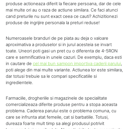
produse actioneaza diferit la fiecare persoana, dar de cele
mai multe ori au o raza de actiune similara. Ce faci atunci
cand preturile nu sunt exact ceea ce cauti? Achizitionezi
produse de ingrijire personala la preturi reduse!
Numeroasele branduri de pe piata au deja o valoare
aproximativa a produselor si in jurul acesteia se invart
toate. Uneori poti gasi un pret cu o diferenta de 4-5RON
care e semnificativa in unele cazuri. De exemplu, daca esti
in cautare de
cel mai bun sampon importiva caderii parului
,
poti alege din mai multe variante. Actiunea lor este similara,
dar totusi trebuie sa le compari specificatiile si
ingredientele.
Farmaciile, drogheriile si magazinele de specialitate
comercializeaza diferite produse pentru a stopa aceasta
problema. Caderea parului este o problema comuna, cu
care se infrunta atat femeile, cat si barbatiile. Totusi,
dureaza foarte mult timp sa alegi produsul potrivit