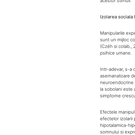
acestor stimuli.
Izolarea sociala 
Manipularile expe
sunt un mijloc co
(Czéh si colab., 
psihice umane.
Intr-adevar, s-a
asemanatoare dep
neuroendocrine s
la sobolani este
simptome crescu
Efectele manipula
efectelor izolari
hipotalamica-hipo
somnului si expr