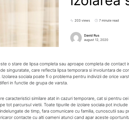
izolarea 
203 views
7 minute read
David Rus
august 12, 2020
este o stare de lipsa completa sau aproape completa de contact int
 de singuratate, care reflecta lipsa temporara si involuntara de con
Izolarea sociala poate fi o problema pentru indivizii de orice vars
feri in functie de grupa de varsta.
re caracteristici similare atat in ​​cazuri temporare, cat si pentru ce
e pe tot parcursul vietii. Toate tipurile de izolare sociala pot inclu
ndelungate de timp, fara comunicare cu familia, cunoscutii sau pri
oricaror contacte cu alti oameni atunci cand apar aceste oportunita