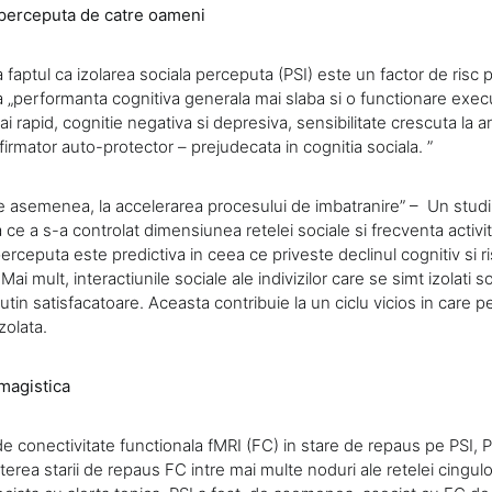
 perceputa de catre oameni
a faptul ca izolarea sociala perceputa (PSI) este un factor de risc
a „performanta cognitiva generala mai slaba si o functionare exec
ai rapid, cognitie negativa si depresiva, sensibilitate crescuta la a
firmator auto-protector – prejudecata in cognitia sociala. ”
de asemenea, la accelerarea procesului de imbatranire” – Un stud
 ce a s-a controlat dimensiunea retelei sociale si frecventa activita
perceputa este predictiva in ceea ce priveste declinul cognitiv si r
ai mult, interactiunile sociale ale indivizilor care se simt izolati s
utin satisfacatoare. Aceasta contribuie la un ciclu vicios in care
zolata.
magistica
de conectivitate functionala fMRI (FC) in stare de repaus pe PSI, 
sterea starii de repaus FC intre mai multe noduri ale retelei cingul