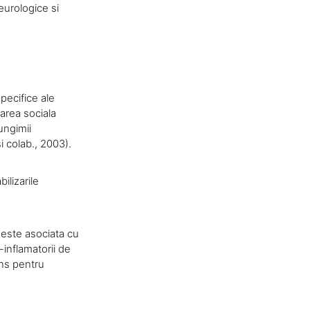
urologice si
pecifice ale
larea sociala
ungimii
i colab., 2003).
ilizarile
a este asociata cu
inflamatorii de
ns pentru