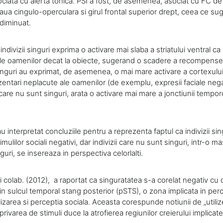
ociata cu alerta tonica. PSI a fost, de asemenea, asociat cu FC d
aua cingulo-operculara si girul frontal superior drept, ceea ce s
 diminuat.
indivizii singuri exprima o activare mai slaba a striatului ventral ca
ale oamenilor decat la obiecte, sugerand o scadere a recompensei 
i singuri au exprimat, de asemenea, o mai mare activare a cortexului
zentari neplacute ale oamenilor (de exemplu, expresii faciale nega
i care nu sunt singuri, arata o activare mai mare a jonctiunii tempo
 au interpretat concluziile pentru a reprezenta faptul ca indivizii si
imulilor sociali negativi, dar indivizii care nu sunt singuri, intr-o 
nguri, se insereaza in perspectiva celorlalti.
i colab. (2012), a raportat ca singuratatea s-a corelat negativ cu
n sulcul temporal stang posterior (pSTS), o zona implicata in perc
izarea si perceptia sociala. Aceasta corespunde notiunii de „utili
 privarea de stimuli duce la atrofierea regiunilor creierului implica