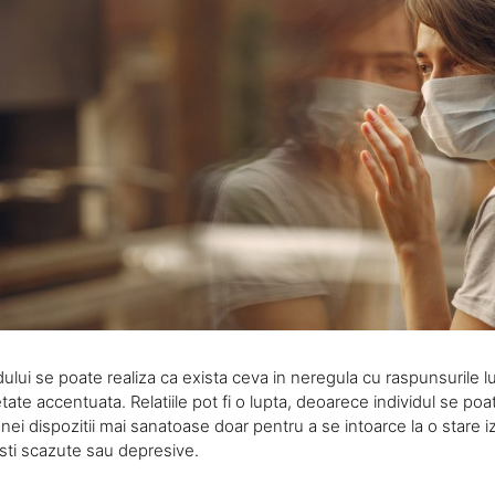
dului se poate realiza ca exista ceva in neregula cu raspunsurile lu
tate accentuata. Relatiile pot fi o lupta, deoarece individul se po
 unei dispozitii mai sanatoase doar pentru a se intoarce la o stare i
esti scazute sau depresive.