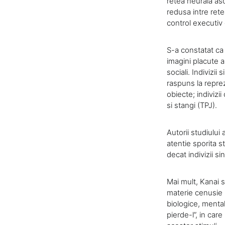
retea neurala as
redusa intre rete
control executiv
S-a constatat ca 
imagini placute 
sociali. Indivizi
raspuns la repre
obiecte; indivizi
si stangi (TPJ).
Autorii studiului
atentie sporita st
decat indivizii si
Mai mult, Kanai s
materie cenusie i
biologice, mental
pierde-l”, in care