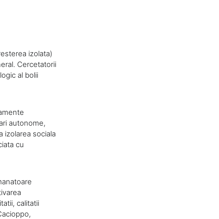
esterea izolata)
eral. Cercetatorii
gic al bolii
rtamente
gari autonome,
 izolarea sociala
iata cu
emanatoare
tivarea
ii, calitatii
(Cacioppo,