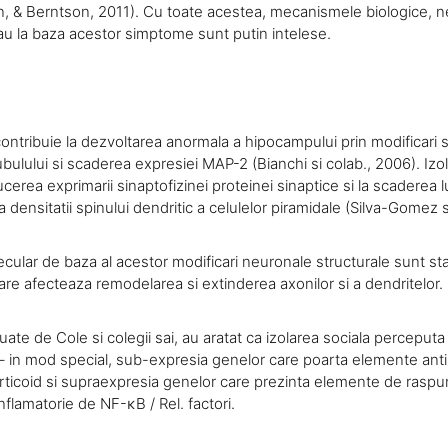
 & Berntson, 2011). Cu toate acestea, mecanismele biologice, ne
au la baza acestor simptome sunt putin intelese.
contribuie la dezvoltarea anormala a hipocampului prin modificari s
otubulului si scaderea expresiei MAP-2 (Bianchi si colab., 2006). Izo
ucerea exprimarii sinaptofizinei proteinei sinaptice si la scaderea l
 a densitatii spinului dendritic a celulelor piramidale (Silva-Gomez s
lar de baza al acestor modificari neuronale structurale sunt stab
are afecteaza remodelarea si extinderea axonilor si a dendritelor.
uate de Cole si colegii sai, au aratat ca izolarea sociala perceput
– in mod special, sub-expresia genelor care poarta elemente anti-
ticoid si supraexpresia genelor care prezinta elemente de raspu
inflamatorie de NF-κB / Rel. factori.