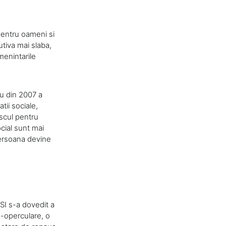
 pentru oameni si
utiva mai slaba,
menintarile
iu din 2007 a
tii sociale,
iscul pentru
ocial sunt mai
 persoana devine
PSI s-a dovedit a
o-operculare, o