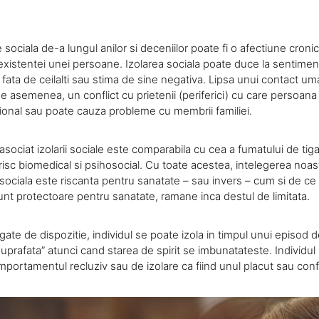
 sociala de-a lungul anilor si deceniilor poate fi o afectiune cron
existentei unei persoane. Izolarea sociala poate duce la sentime
a fata de ceilalti sau stima de sine negativa. Lipsa unui contact u
 asemenea, un conflict cu prietenii (periferici) cu care persoana 
ional sau poate cauza probleme cu membrii familiei.
asociat izolarii sociale este comparabila cu cea a fumatului de tigari
 risc biomedical si psihosocial. Cu toate acestea, intelegerea no
 sociala este riscanta pentru sanatate – sau invers – cum si de ce l
 sunt protectoare pentru sanatate, ramane inca destul de limitata.
 legate de dispozitie, individul se poate izola in timpul unui episod 
 suprafata” atunci cand starea de spirit se imbunatateste. Individu
omportamentul recluziv sau de izolare ca fiind unul placut sau conf