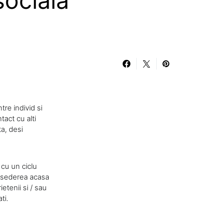
sociala
re individ si
tact cu alti
ta, desi
i cu un ciclu
de sederea acasa
etenii si / sau
ti.