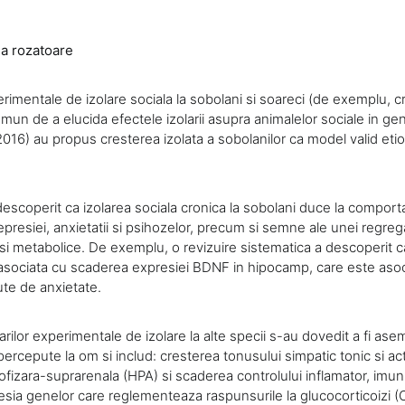
la rozatoare
rimentale de izolare sociala la sobolani si soareci (de exemplu, cr
mun de a elucida efectele izolarii asupra animalelor sociale in gen
2016) au propus cresterea izolata a sobolanilor ca model valid etiolo
 descoperit ca izolarea sociala cronica la sobolani duce la compo
resiei, anxietatii si psihozelor, precum si semne ale unei regre
i metabolice. De exemplu, o revizuire sistematica a descoperit ca
 asociata cu scaderea expresiei BDNF in hipocamp, care este asoc
te de anxietate.
rilor experimentale de izolare la alte specii s-au dovedit a fi as
i percepute la om si includ: cresterea tonusului simpatic tonic si ac
fizara-suprarenala (HPA) si scaderea controlului inflamator, imunitat
esia genelor care reglementeaza raspunsurile la glucocorticoizi 