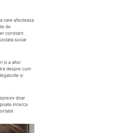
ica care afecteaza
nte de
man constant
izolata social
 si a altor
astra despre cum
egaturile si
depresiv doar
l poate incerca
ortabil.