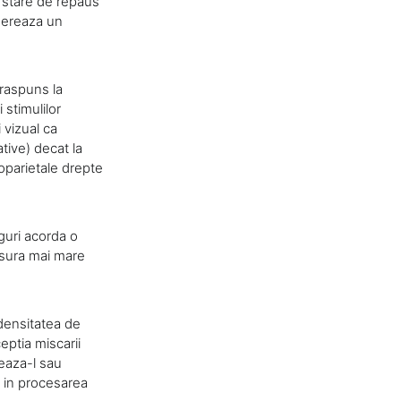
e stare de repaus
ugereaza un
 raspuns la
stimulilor
 vizual ca
tive) decat la
roparietale drepte
nguri acorda o
masura mai mare
 densitatea de
eptia miscarii
zeaza-l sau
te in procesarea