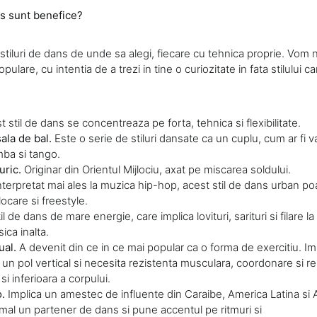
ns sunt benefice?
 stiluri de dans de unde sa alegi, fiecare cu tehnica proprie. Vom
pulare, cu intentia de a trezi in tine o curiozitate in fata stilului c
t stil de dans se concentreaza pe forta, tehnica si flexibilitate.
sala de bal.
Este o serie de stiluri dansate ca un cuplu, cum ar fi v
mba si tango.
uric.
Originar din Orientul Mijlociu, axat pe miscarea soldului.
nterpretat mai ales la muzica hip-hop, acest stil de dans urban po
ocare si freestyle.
il de dans de mare energie, care implica lovituri, sarituri si filare la 
ica inalta.
ual.
A devenit din ce in ce mai popular ca o forma de exercitiu. I
un pol vertical si necesita rezistenta musculara, coordonare si re
si inferioara a corpului.
o.
Implica un amestec de influente din Caraibe, America Latina si A
mal un partener de dans si pune accentul pe ritmuri si