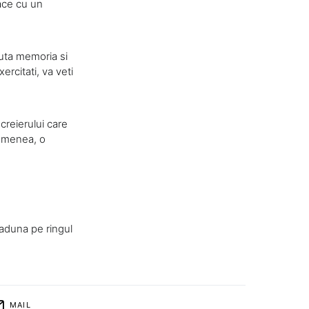
ace cu un
juta memoria si
ercitati, va veti
reierului care
semenea, o
 aduna pe ringul
MAIL