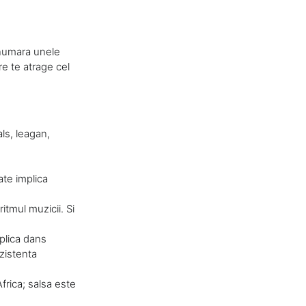
 numara unele
are te atrage cel
als, leagan,
ate implica
ritmul muzicii. Si
mplica dans
zistenta
frica; salsa este