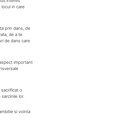
ult interes
 locul in care
ta prin dans, de
vata, de a te
uri de dans care
 aspect important
ansversale
sacrificat o
sarcinile lor.
ambitie si vointa