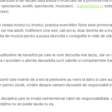
dansului si de fiecare data exista o incercare de a promova mai m
 spectacole, auditii, spectacole, musicaluri…
DanceVision.ro
este
ansezi.
edea incetul cu incetul, practica exercitiilor fizice este promova
la cei mai adulti. Indiferent cine esti, cati ani ai, doar dorinta de a in
ia de muzica pentru a putea dezvolta o coregrafie in miile de stil
ultitudine de beneficii pe care le vom dezvolta mai tarziu, dar un
sa-l acordam o atentie deosebita sunt valorile si competentele tr
nti care inainte de a iesi la petrecere au mers la dans si care au 
lor pentru studii, vorbim despre oameni deosebit de responsabili in 
o disciplina care te invata neintentionat valori de responsabilitate, 
sciplina nu se poate lauda cu ea.