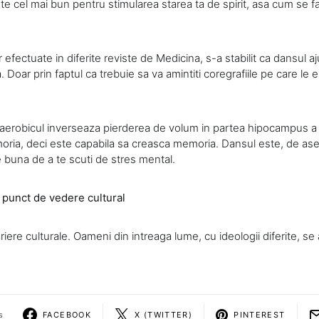
e cel mai bun pentru stimularea starea ta de spirit, asa cum se f
 efectuate in diferite reviste de Medicina, s-a stabilit ca dansul a
Doar prin faptul ca trebuie sa va amintiti coregrafiile pe care le ex
aerobicul inverseaza pierderea de volum in partea hipocampus a c
ria, deci este capabila sa creasca memoria. Dansul este, de a
e buna de a te scuti de stres mental.
n punct de vedere cultural
iere culturale. Oameni din intreaga lume, cu ideologii diferite, se
s
FACEBOOK
X (TWITTER)
PINTEREST