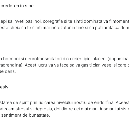
ncrederea in sine
pi sa inveti pasi noi, coregrafia si te simti dominata va fi moment
ste cheia sa te simti mai increzator in tine si sa poti arata ca domi
 hormoni si neurotransmitatori din creier tipici placerii (dopamina
radrenalina). Acest lucru va va face sa va gasiti clar, vesel si car
de dans.
esiv
starea de spirit prin ridicarea nivelului nostru de endorfina. Acea
decam stresul si depresia, doi dintre cei mai mari dusmani ai sis
 sentiment de bunastare.