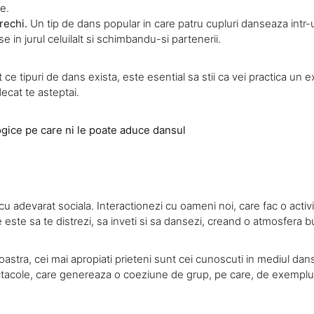
e.
rechi.
Un tip de dans popular in care patru cupluri danseaza intr-
 in jurul celuilalt si schimbandu-si partenerii.
ce tipuri de dans exista, este esential sa stii ca vei practica un exe
ecat te asteptai.
ogice pe care ni le poate aduce dansul
 cu adevarat sociala. Interactionezi cu oameni noi, care fac o act
 este sa te distrezi, sa inveti si sa dansezi, creand o atmosfera b
astra, cei mai apropiati prieteni sunt cei cunoscuti in mediul dansu
tacole, care genereaza o coeziune de grup, pe care, de exemplu, 