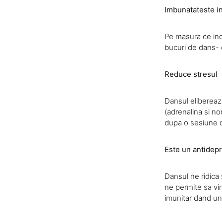
Imbunatateste i
Pe masura ce ince
bucuri de dans- e
Reduce stresul
Dansul elibereaza
(adrenalina si no
dupa o sesiune 
Este un antidepr
Dansul ne ridica 
ne permite sa vin
imunitar dand un