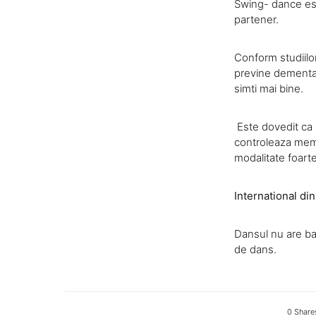
Swing- dance est
partener.
Conform studiilor
previne dementa. 
simti mai bine.
Este dovedit ca 
controleaza memo
modalitate foart
International di
Dansul nu are bar
de dans.
0 Share