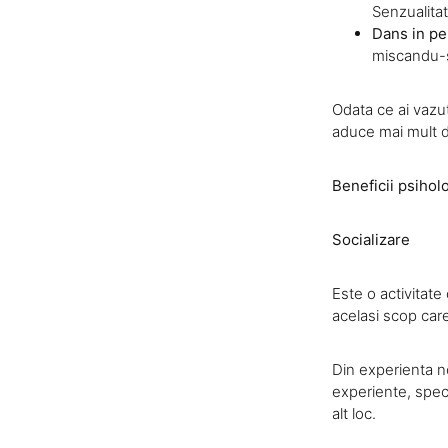
Senzualitat
Dans in pe
miscandu-se
Odata ce ai vazut 
aduce mai mult d
Beneficii psihol
Socializare
Este o activitate
acelasi scop care
Din experienta no
experiente, spec
alt loc.