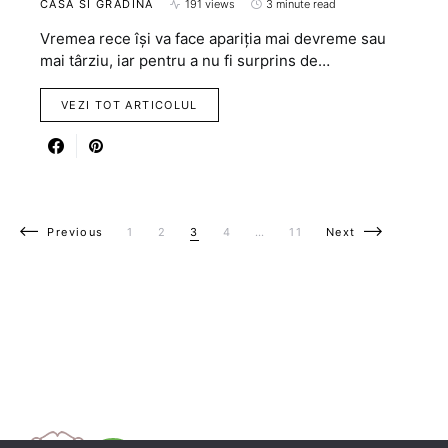
CASA SI GRADINA
191 views
3 minute read
Vremea rece îşi va face apariția mai devreme sau
mai târziu, iar pentru a nu fi surprins de…
VEZI TOT ARTICOLUL
Paginație articole
Previous
1
2
3
4
…
11
Next