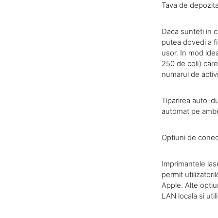
Tava de depozita
Daca sunteti in c
putea dovedi a f
usor. In mod idea
250 de coli) care
numarul de activit
Tiparirea auto-d
automat pe ambele
Optiuni de conec
Imprimantele lase
permit utilizatori
Apple. Alte optiu
LAN locala si util