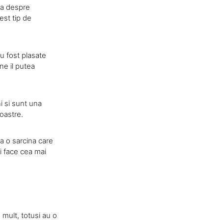
ta despre
est tip de
u fost plasate
ne il putea
i si sunt una
noastre.
a o sarcina care
i face cea mai
mult, totusi au o