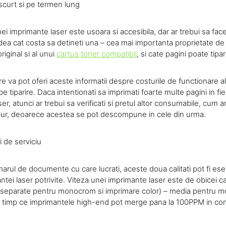
curt si pe termen lung
ei imprimante laser este usoara si accesibila, dar ar trebui sa fac
ea cat costa sa detineti una – cea mai importanta proprietate de v
riginal si al unui
cartus toner compatibil
, si cate pagini poate tipa
are va pot oferi aceste informatii despre costurile de functionare a
pe tiparire. Daca intentionati sa imprimati foarte multe pagini in fi
r, atunci ar trebui sa verificati si pretul altor consumabile, cum ar 
bur, deoarece acestea se pot descompune in cele din urma.
i de serviciu
arul de documente cu care lucrati, aceste doua calitati pot fi ese
tei laser potrivite. Viteza unei imprimante laser este de obicei ca
 separate pentru monocrom si imprimare color) – media pentru 
n timp ce imprimantele high-end pot merge pana la 100PPM in condi