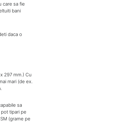
 care sa fie
ltuiti bani
deti daca o
m x 297 mm.) Cu
mai mari (de ex.
.
capabile sa
 pot tipari pe
e GSM (grame pe