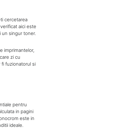
eti cercetarea
erificat aici este
ri un singur toner.
le imprimantelor,
ecare zi cu
fi fuzionatorul si
ntiale pentru
lculata in pagini
monocrom este in
tii ideale.