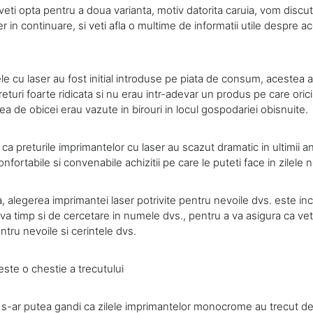
veti opta pentru a doua varianta, motiv datorita caruia, vom discu
r in continuare, si veti afla o multime de informatii utile despre ac
e cu laser au fost initial introduse pe piata de consum, acestea a
eturi foarte ridicata si nu erau intr-adevar un produs pe care orici
 de obicei erau vazute in birouri in locul gospodariei obisnuite.
a preturile imprimantelor cu laser au scazut dramatic in ultimii an
nfortabile si convenabile achizitii pe care le puteti face in zilele 
 alegerea imprimantei laser potrivite pentru nevoile dvs. este inc
va timp si de cercetare in numele dvs., pentru a va asigura ca vet
ntru nevoile si cerintele dvs.
te o chestie a trecutului
 s-ar putea gandi ca zilele imprimantelor monocrome au trecut de 