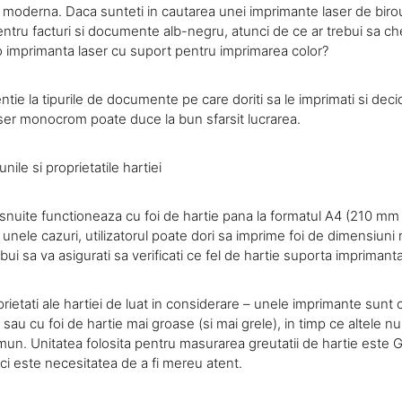
a moderna. Daca sunteti in cautarea unei imprimante laser de birou
entru facturi si documente alb-negru, atunci de ce ar trebui sa che
o imprimanta laser cu suport pentru imprimarea color?
ntie la tipurile de documente pe care doriti sa le imprimati si deci
ser monocrom poate duce la bun sfarsit lucrarea.
nile si proprietatile hartiei
snuite functioneaza cu foi de hartie pana la formatul A4 (210 m
 unele cazuri, utilizatorul poate dori sa imprime foi de dimensiuni 
ebui sa va asigurati sa verificati ce fel de hartie suporta imprimanta
oprietati ale hartiei de luat in considerare – unele imprimante sunt 
 sau cu foi de hartie mai groase (si mai grele), in timp ce altele nu
omun. Unitatea folosita pentru masurarea greutatii de hartie est
ci este necesitatea de a fi mereu atent.