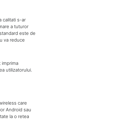
calitati s-ar
mare a tuturor
 (standard este de
ru va reduce
t imprima
 utilizatorului.
wireless care
 lor Android sau
ate la o retea