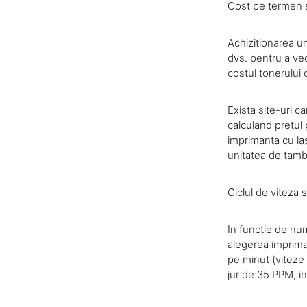
Cost pe termen s
Achizitionarea un
dvs. pentru a ved
costul tonerului o
Exista site-uri c
calculand pretul 
imprimanta cu lase
unitatea de tam
Ciclul de viteza s
In functie de num
alegerea impriman
pe minut (viteze
jur de 35 PPM, i