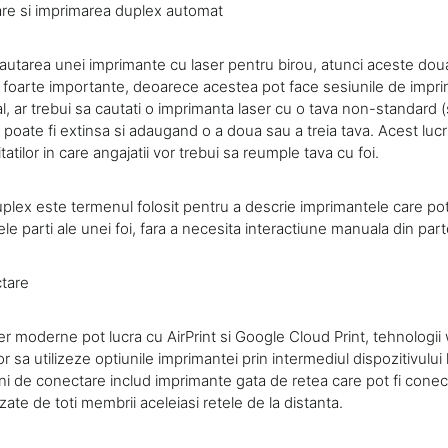
re si imprimarea duplex automat
autarea unei imprimante cu laser pentru birou, atunci aceste doua 
i foarte importante, deoarece acestea pot face sesiunile de impri
l, ar trebui sa cautati o imprimanta laser cu o tava non-standard
 poate fi extinsa si adaugand o a doua sau a treia tava. Acest luc
atilor in care angajatii vor trebui sa reumple tava cu foi.
uplex este termenul folosit pentru a descrie imprimantele care po
 parti ale unei foi, fara a necesita interactiune manuala din partea
tare
r moderne pot lucra cu AirPrint si Google Cloud Print, tehnologii 
lor sa utilizeze optiunile imprimantei prin intermediul dispozitivului
ni de conectare includ imprimante gata de retea care pot fi conect
izate de toti membrii aceleiasi retele de la distanta.