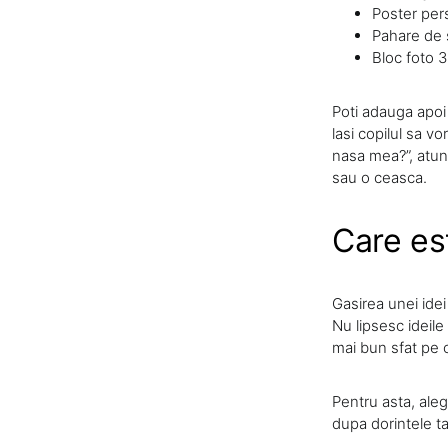
Poster per
Pahare de 
Bloc foto 
Poti adauga apoi
lasi copilul sa v
nasa mea?”, atun
sau o ceasca.
Care est
Gasirea unei idei
Nu lipsesc ideile
mai bun sfat pe c
Pentru asta, alege
dupa dorintele ta