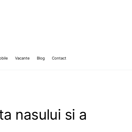
bile
Vacante
Blog
Contact
a nasului si a