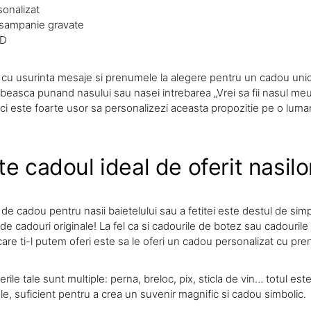
sonalizat
sampanie gravate
3D
 cu usurinta mesaje si prenumele la alegere pentru un cadou unic
orbeasca punand nasului sau nasei intrebarea „Vrei sa fii nasul meu?
ci este foarte usor sa personalizezi aceasta propozitie pe o luma
e cadoul ideal de oferit nasilo
 de cadou pentru nasii baietelului sau a fetitei este destul de sim
 de cadouri originale! La fel ca si cadourile de botez sau cadourile
are ti-l putem oferi este sa le oferi un cadou personalizat cu pre
rile tale sunt multiple: perna, breloc, pix, sticla de vin… totul est
le, suficient pentru a crea un suvenir magnific si cadou simbolic.