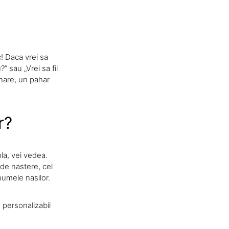
! Daca vrei sa
” sau „Vrei sa fii
nare, un pahar
r?
pla, vei vedea.
 de nastere, cel
numele nasilor.
e personalizabil