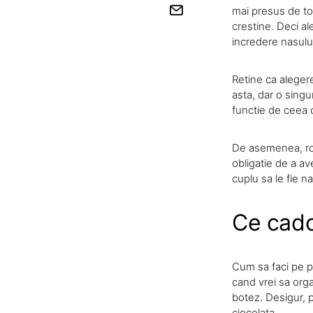
mai presus de toat
crestine. Deci a
incredere nasului
Retine ca aleger
asta, dar o singu
functie de ceea c
De asemenea, rolu
obligatie de a a
cuplu sa le fie n
Ce cado
Cum sa faci pe pl
cand vrei sa orga
botez. Desigur, p
ciocolata.