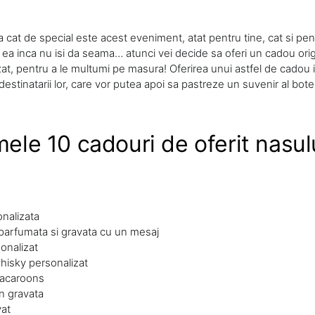
cat de special este acest eveniment, atat pentru tine, cat si pent
u ea inca nu isi da seama… atunci vei decide sa oferi un cadou or
at, pentru a le multumi pe masura! Oferirea unui astfel de cadou i
destinatarii lor, care vor putea apoi sa pastreze un suvenir al bote
mele 10 cadouri de oferit nasulu
nalizata
arfumata si gravata cu un mesaj
onalizat
hisky personalizat
macaroons
n gravata
vat