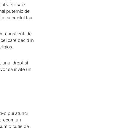
ul vietii sale
nal puternic de
ta cu copilul tau.
nt constienti de
 cei care decid in
ligios.
iunui drept si
vor sa invite un
?
i-o pui atunci
, precum un
ecum o cutie de