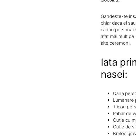
Gandeste-te insa 
chiar daca el sa
cadou personaliz
atat mai mult pe 
alte ceremonii.
Iata pri
nasei:
Cana perso
Lumanare p
Tricou pers
Pahar de w
Cutie cu 
Cutie de vi
Breloc gra