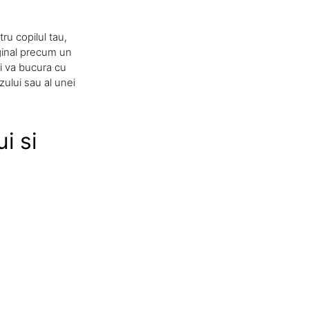
ru copilul tau,
iginal precum un
i va bucura cu
zului sau al unei
i si