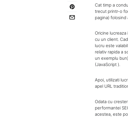
Cat timp a condus
trecut printr-o f
pagina) folosind
Oricine lucreaza
cu un client. Ca
lucru este valabi
relativ rapida a s
un exemplu bun) p
(JavaScript ).
Apoi, utilizati lu
apel URL traditio
Odata cu crestere
performantei SEO
acestea, este posi