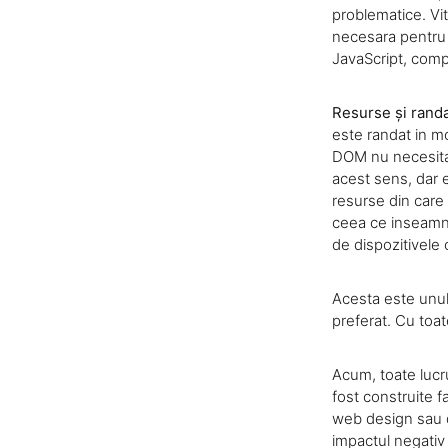
problematice. Vit
necesara pentru 
JavaScript, comp
Resurse și rand
este randat in m
DOM nu necesita o
acest sens, dar e
resurse din care 
ceea ce inseamna
de dispozitivele c
Acesta este unul
preferat. Cu toa
Acum, toate lucr
fost construite 
web design sau d
impactul negativ 