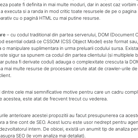
eza poate fi definita in mai multe moduri, dar in acest caz vorbim
a executa si a randa in mod critic toate resursele de pe o pagina 
arativ cu o pagină HTML cu mai putine resurse.
are
– cu codul traditional din partea serverului, DOM (Document 
od esential odată ce CSSOM (CSS Object Model) este format sau,
 manipulare suplimentara in urma preluarii codului sursa. Exista 
ste sigur sa spunem ca codul din partea clientului (si multiplele bi
ar putea fi derivate codul) adauga o complexitate crescuta la DOM-
 mai multe resurse de procesare cerute atat de crawler-urile de 
lient.
 dintre cele mai semnificative motive pentru care un cadru comple
te acestea, este atat de frecvent trecut cu vederea.
urile anterioare acestei propozitii au facut presupunerea ca aces
fara a tine cont de SEO. Acest lucru este usor nedrept pentru ag
ezvoltatorul intern. De obicei, există un anumit tip de analiza pe
asupra SEO (le vom analiza mai detaliat).