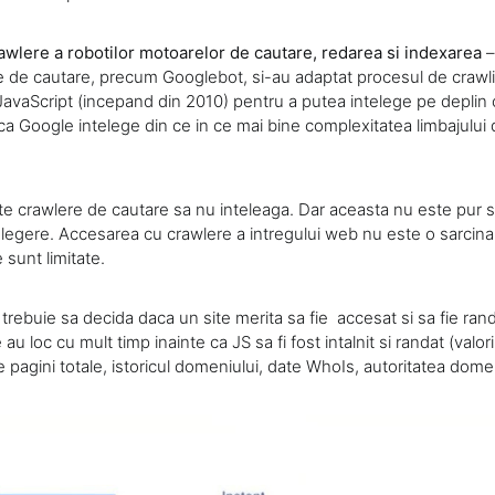
wlere a robotilor motoarelor de cautare, redarea si indexarea
–
 de cautare, precum Googlebot, si-au adaptat procesul de crawl
JavaScript (incepand din 2010) pentru a putea intelege pe deplin c
a Google intelege din ce in ce mai bine complexitatea limbajului
lte crawlere de cautare sa nu inteleaga. Dar aceasta nu este pur s
legere. Accesarea cu crawlere a intregului web nu este o sarcina 
sunt limitate.
trebuie sa decida daca un site merita sa fie accesat si sa fie ra
u loc cu mult timp inainte ca JS sa fi fost intalnit si randat (valor
pagini totale, istoricul domeniului, date WhoIs, autoritatea domen