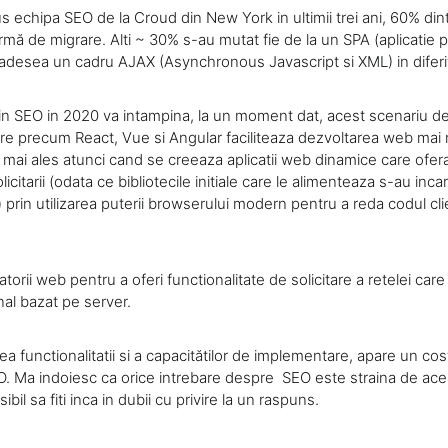
 echipa SEO de la Croud din New York in ultimii trei ani, 60% dint
ormă de migrare. Alti ~ 30% s-au mutat fie de la un SPA (aplicatie 
 adesea un cadru AJAX (Asynchronous Javascript si XML) in diferi
 in SEO in 2020 va intampina, la un moment dat, acest scenariu d
dre precum React, Vue si Angular faciliteaza dezvoltarea web mai 
l mai ales atunci cand se creeaza aplicatii web dinamice care ofera
olicitarii (odata ce bibliotecile initiale care le alimenteaza s-au inc
rin utilizarea puterii browserului modern pentru a reda codul cli
cratorii web pentru a oferi functionalitate de solicitare a retelei ca
nal bazat pe server.
a functionalitatii si a capacitătilor de implementare, apare un cos
. Ma indoiesc ca orice intrebare despre SEO este straina de ace
bil sa fiti inca in dubii cu privire la un raspuns.