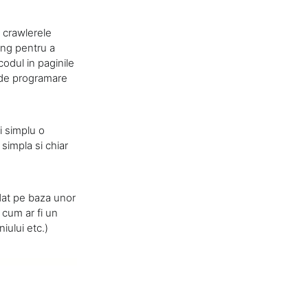
 crawlerele
ing pentru a
odul in paginile
 de programare
i simplu o
simpla si chiar
ndat pe baza unor
i cum ar fi un
iului etc.)