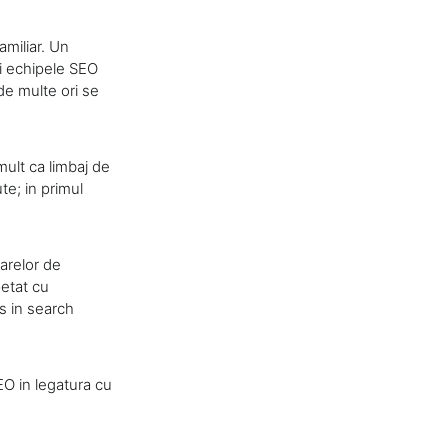
amiliar. Un
 si echipele SEO
de multe ori se
mult ca limbaj de
e; in primul
arelor de
petat cu
es in search
EO in legatura cu