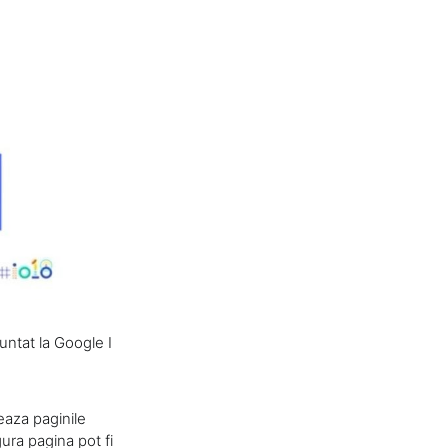
ntat la Google I
eaza paginile
gura pagina pot fi