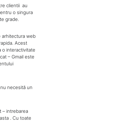
re clientii au
pentru o singura
te grade.
e arhitectura web
rapida. Acest
 o interactivitate
arcat – Gmail este
entului
re nu necesită un
t – intrebarea
asta . Cu toate