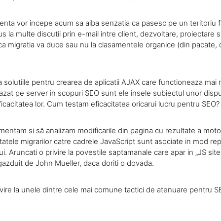
rienta vor incepe acum sa aiba senzatia ca pasesc pe un teritoriu f
us la multe discutii prin e-mail intre client, dezvoltare, proiectare
 ca migratia va duce sau nu la clasamentele organice (din pacate, 
solutiile pentru crearea de aplicatii AJAX care functioneaza mai 
at pe server in scopuri SEO sunt ele insele subiectul unor disput
icacitatea lor. Cum testam eficacitatea oricarui lucru pentru SEO?
mentam si să analizam modificarile din pagina cu rezultate a moto
ltatele migrarilor catre cadrele JavaScript sunt asociate in mod re
ui. Aruncati o privire la povestile saptamanale care apar in „JS sit
gazduit de John Mueller, daca doriti o dovada.
vire la unele dintre cele mai comune tactici de atenuare pentru S