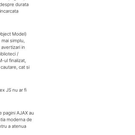
 despre durata
incarcata
Object Model)
 mai simplu,
avertizari in
blioteci /
ul finalizat,
cautare, cat si
x JS nu ar fi
te pagini AJAX au
entia moderna de
ntru a atenua