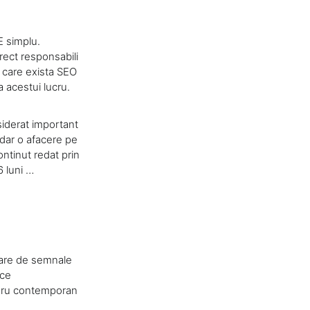
E simplu.
rect responsabili
 care exista SEO
a acestui lucru.
nsiderat important
 dar o afacere pe
ontinut redat prin
6 luni …
mare de semnale
ice
adru contemporan