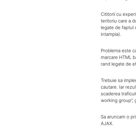
Cititorii cu expe
teritoriu care a d
legate de faptul
intampla).
Problema este ca 
marcare HTML baz
rand legate de ef
Trebuie sa imple
cautare. Iar rezu
scaderea traficul
working group”, 
Sa aruncam o pri
AJAX.