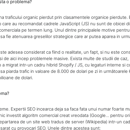
sta o problema?
ma traficului organic pierdut prin clasamentele organice pierdute. 
b care au recomandat cadrele JavaScript (JS) nu sunt de obicei di
omerciala pe termen lung. Unul dintre principalele motive pentru
 sa fie atenuarea greselilor strategice care ar putea aparea in urm
este adesea considerat ca fiind o realitate, un fapt, si nu este co
 si de aici incep problemele masive. Exista multe de studii de caz,
o a migrat intr-un cadru hibrid Shopify / JS, cu legaturi interne si c
sa piarda trafic in valoare de 8.000 de dolari pe zi in următoarele 
ilioane de dolari.
lema?
eme. Expertii SEO incearca deja sa faca fata unui numar foarte 
nic investit algoritm comercial creat vreodata (Google… pentru or
Departarea de un site web tradus de server (Wikipedia) intr-un c
esarat cu provocari SEO. Unele dintre acestea sunt: