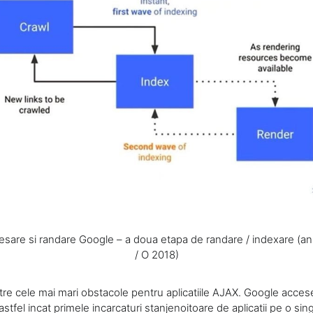
sare si randare Google – a doua etapa de randare / indexare (anu
/ O 2018)
tre cele mai mari obstacole pentru aplicatiile AJAX. Google acces
stfel incat primele incarcaturi stanjenoitoare de aplicatii pe o sin