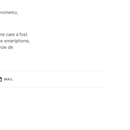
lerometru,
e care a fost
 de smartphone,
voie de
MAIL