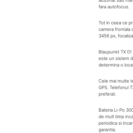
automat sau manu
fara autofocus.
Tot in ceea ce p
camera frontala 
3456 px, focaliz
Blaupunkt TX 01 
este un sistem de
determina o locat
Cele mai multe t
GPS. Telefonul TX
preferat.
Bateria Li-Po 30
de mult timp inc
periodica si inca
garantia.