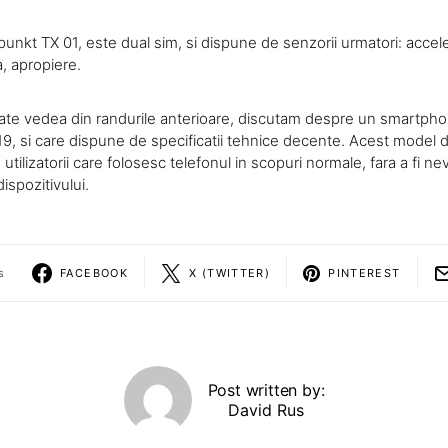
punkt TX 01, este dual sim, si dispune de senzorii urmatori: acce
, apropiere.
e vedea din randurile anterioare, discutam despre un smartphon
019, si care dispune de specificatii tehnice decente. Acest model
 utilizatorii care folosesc telefonul in scopuri normale, fara a fi ne
ispozitivului.
s
FACEBOOK
X (TWITTER)
PINTEREST
Post written by:
David Rus