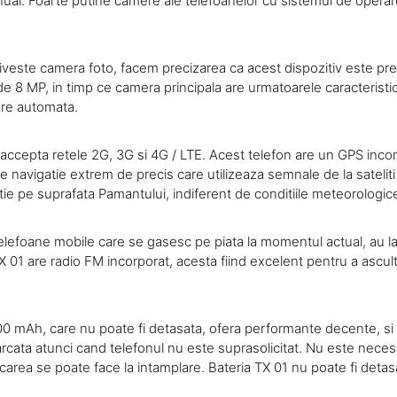
al. Foarte putine camere ale telefoanelor cu sistemul de operar
riveste camera foto, facem precizarea ca acest dispozitiv este pr
de 8 MP, in timp ce camera principala are urmatoarele caracteristi
are automata.
accepta retele 2G, 3G si 4G / LTE. Acest telefon are un GPS inco
 navigatie extrem de precis care utilizeaza semnale de la sateliti
ie pe suprafata Pamantului, indiferent de conditiile meteorologic
elefoane mobile care se gasesc pe piata la momentul actual, au la
 01 are radio FM incorporat, acesta fiind excelent pentru a ascul
00 mAh, care nu poate fi detasata, ofera performante decente, si r
arcata atunci cand telefonul nu este suprasolicitat. Nu este nece
rcarea se poate face la intamplare. Bateria TX 01 nu poate fi detas