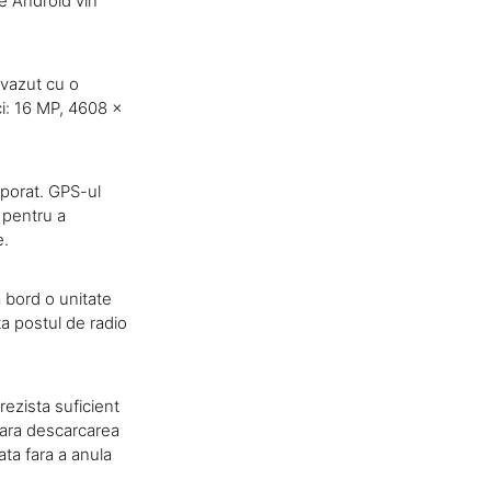
e Android vin
evazut cu o
ci: 16 MP, 4608 x
rporat. GPS-ul
 pentru a
e.
 bord o unitate
ta postul de radio
ezista suficient
sara descarcarea
ata fara a anula