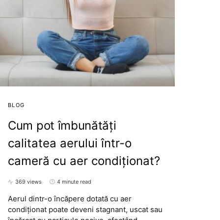
BLOG
Cum pot îmbunătăți
calitatea aerului într-o
cameră cu aer condiționat?
369 views
4 minute read
Aerul dintr-o încăpere dotată cu aer
condiționat poate deveni stagnant, uscat sau