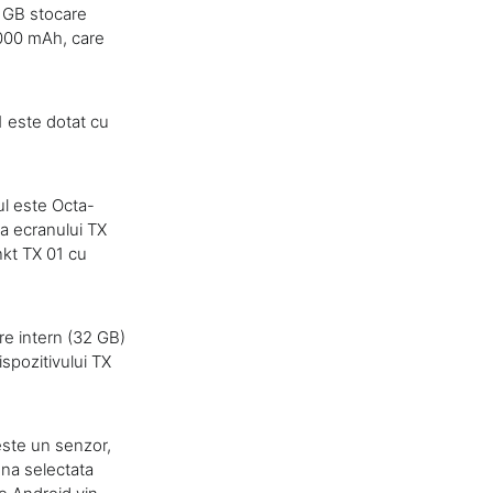
 GB stocare
3000 mAh, care
1 este dotat cu
ul este Octa-
 ecranului TX
nkt TX 01 cu
re intern (32 GB)
spozitivului TX
este un senzor,
ona selectata