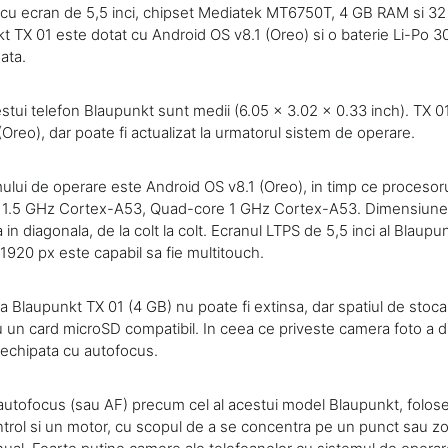
cu ecran de 5,5 inci, chipset Mediatek MT6750T, 4 GB RAM si 32
kt TX 01 este dotat cu Android OS v8.1 (Oreo) si o baterie Li-Po 
ata.
stui telefon Blaupunkt sunt medii (6.05 x 3.02 x 0.33 inch). TX 0
Oreo), dar poate fi actualizat la urmatorul sistem de operare.
ului de operare este Android OS v8.1 (Oreo), in timp ce procesor
 1.5 GHz Cortex-A53, Quad-core 1 GHz Cortex-A53. Dimensiunea
in diagonala, de la colt la colt. Ecranul LTPS de 5,5 inci al Blaupu
1920 px este capabil sa fie multitouch.
a Blaupunkt TX 01 (4 GB) nu poate fi extinsa, dar spatiul de stoca
u un card microSD compatibil. In ceea ce priveste camera foto a di
 echipata cu autofocus.
autofocus (sau AF) precum cel al acestui model Blaupunkt, folos
trol si un motor, cu scopul de a se concentra pe un punct sau z