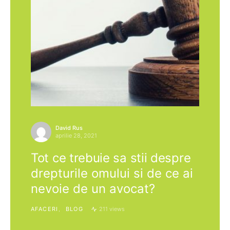
David Rus
aprilie 28, 2021
Tot ce trebuie sa stii despre
drepturile omului si de ce ai
nevoie de un avocat?
AFACERI
BLOG
211 views