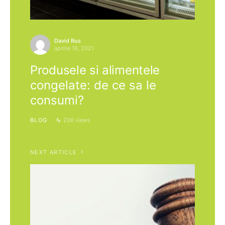
David Rus
aprilie 19, 2021
Produsele si alimentele
congelate: de ce sa le
consumi?
BLOG
206 views
NEXT ARTICLE