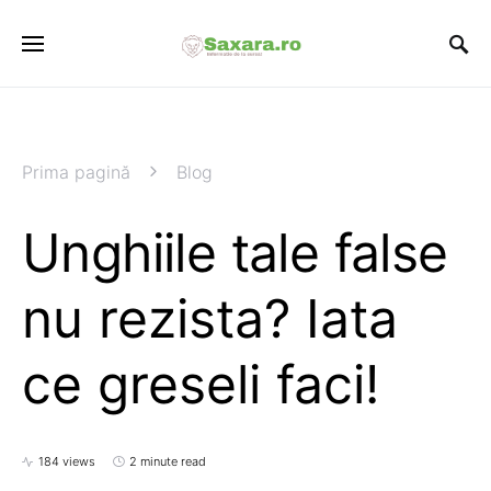
Prima pagină
Blog
Unghiile tale false
nu rezista? Iata
ce greseli faci!
184 views
2 minute read