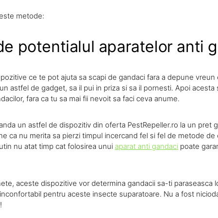
ceste metode:
de potentialul aparatelor anti 
ispozitive ce te pot ajuta sa scapi de gandaci fara a depune vreun
n astfel de gadget, sa il pui in priza si sa il pornesti. Apoi acest
acilor, fara ca tu sa mai fii nevoit sa faci ceva anume.
anda un astfel de dispozitiv din oferta PestRepeller.ro la un pret 
ine ca nu merita sa pierzi timpul incercand fel si fel de metode d
utin nu atat timp cat folosirea unui
aparat anti gandaci
poate garan
nete, aceste dispozitive vor determina gandacii sa-ti paraseasca l
inconfortabil pentru aceste insecte suparatoare. Nu a fost niciod
!