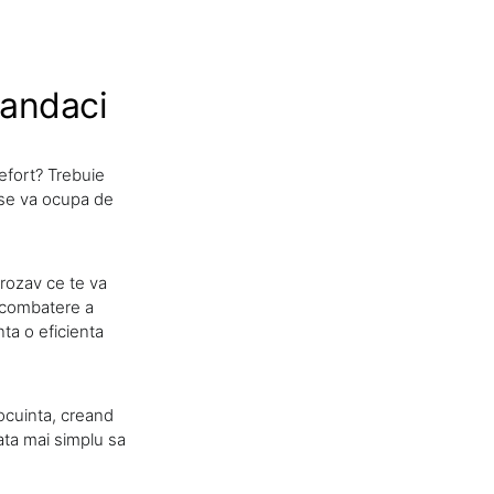
gandaci
 efort? Trebuie
a se va ocupa de
grozav ce te va
e combatere a
ta o eficienta
ocuinta, creand
ata mai simplu sa