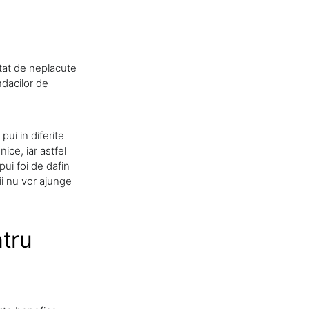
atat de neplacute
ndacilor de
pui in diferite
ice, iar astfel
ui foi de dafin
ii nu vor ajunge
ntru