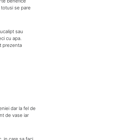
arte benefice
 totusi se pare
eucalipt sau
eci cu apa.
at prezenta
niei dar la fel de
nt de vase iar
 in care sa faci