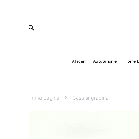
Afaceri
Autoturisme
Home D
Prima pagină
Casa si gradina