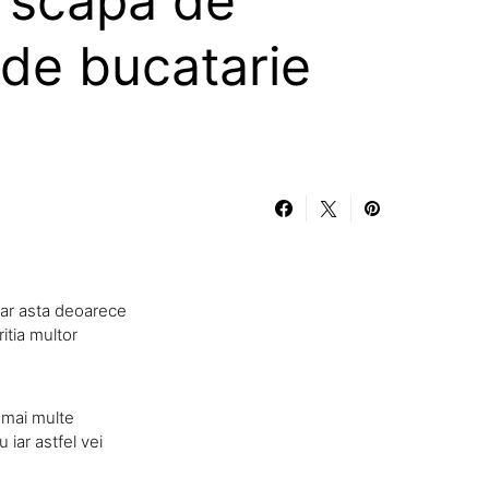
i scapa de
 de bucatarie
 Iar asta deoarece
itia multor
 mai multe
iar astfel vei