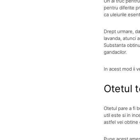
Un al truc pentru
pentru diferite 
ca uleiurile esen
Drept urmare, dac
lavanda, atunci a
Substanta obtinu
gandacilor.
In acest mod ii v
Otetul 
Otetul pare a fi 
util este si in 
astfel vei obtine
Pune acest ameste