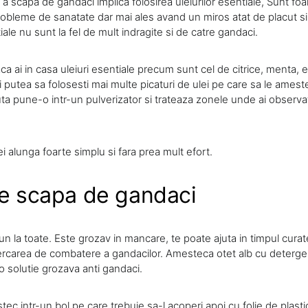
 a scapa de gandaci implica folosirea uleiurilor esentiale, Sunt fo
probleme de sanatate dar mai ales avand un miros atat de placut si
tiale nu sunt la fel de mult indragite si de catre gandaci.
a ai in casa uleiuri esentiale precum sunt cel de citrice, menta, 
i putea sa folosesti mai multe picaturi de ulei pe care sa le amest
ta pune-o intr-un pulverizator si trateaza zonele unde ai observ
ei alunga foarte simplu si fara prea mult efort.
te scapa de gandaci
bun la toate. Este grozav in mancare, te poate ajuta in timpul curate
incercarea de combatere a gandacilor. Amesteca otet alb cu deterge
 o solutie grozava anti gandaci.
c intr-un bol pe care trebuie sa-l acoperi apoi cu folie de plastic,