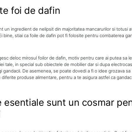
te foi de dafin
nt un ingredient de nelipsit din majoritatea mancarurilor si totusi 
i bine, stiai ca foile de dafin pot fi folosite pentru combaterea ga
esc deloc mirosul foilor de dafin, motiv pentru care ai putea sa le 
ei tale, in special sub obiectele de mobilier dar si dupa electrocasn
gi gandacii. De asemenea, se poate dovedi a fi o idee grozava sa p
u diferite produse alimentare, pentru a te asigura astfel ca gandac
le esentiale sunt un cosmar pe
i