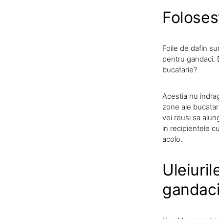
Foloses
Foile de dafin su
pentru gandaci. E
bucatarie?
Acestia nu indrag
zone ale bucatari
vei reusi sa alun
in recipientele c
acolo.
Uleiuri
gandac