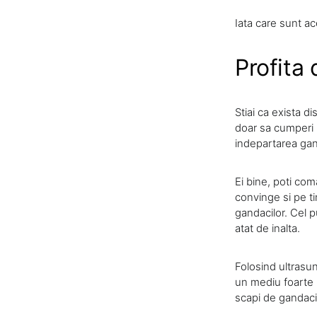
Iata care sunt a
Profita 
Stiai ca exista d
doar sa cumperi u
indepartarea gand
Ei bine, poti com
convinge si pe t
gandacilor. Cel p
atat de inalta.
Folosind ultrasu
un mediu foarte 
scapi de gandaci