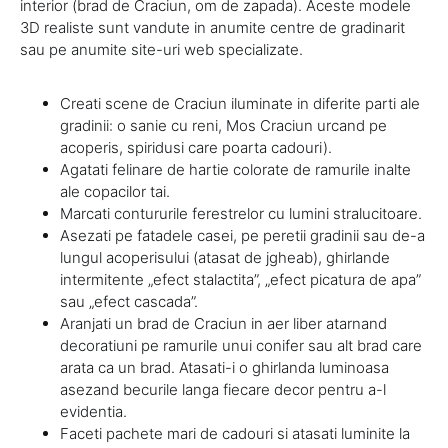
interior (brad de Craciun, om de zapada). Aceste modele
3D realiste sunt vandute in anumite centre de gradinarit
sau pe anumite site-uri web specializate.
Creati scene de Craciun iluminate in diferite parti ale
gradinii: o sanie cu reni, Mos Craciun urcand pe
acoperis, spiridusi care poarta cadouri).
Agatati felinare de hartie colorate de ramurile inalte
ale copacilor tai.
Marcati contururile ferestrelor cu lumini stralucitoare.
Asezati pe fatadele casei, pe peretii gradinii sau de-a
lungul acoperisului (atasat de jgheab), ghirlande
intermitente „efect stalactita”, „efect picatura de apa”
sau „efect cascada”.
Aranjati un brad de Craciun in aer liber atarnand
decoratiuni pe ramurile unui conifer sau alt brad care
arata ca un brad. Atasati-i o ghirlanda luminoasa
asezand becurile langa fiecare decor pentru a-l
evidentia.
Faceti pachete mari de cadouri si atasati luminite la