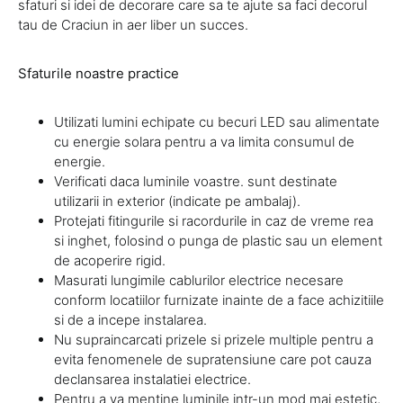
sfaturi si idei de decorare care sa te ajute sa faci decorul
tau de Craciun in aer liber un succes.
Sfaturile noastre practice
Utilizati lumini echipate cu becuri LED sau alimentate
cu energie solara pentru a va limita consumul de
energie.
Verificati daca luminile voastre. sunt destinate
utilizarii in exterior (indicate pe ambalaj).
Protejati fitingurile si racordurile in caz de vreme rea
si inghet, folosind o punga de plastic sau un element
de acoperire rigid.
Masurati lungimile cablurilor electrice necesare
conform locatiilor furnizate inainte de a face achizitiile
si de a incepe instalarea.
Nu supraincarcati prizele si prizele multiple pentru a
evita fenomenele de supratensiune care pot cauza
declansarea instalatiei electrice.
Pentru a va mentine luminile intr-un mod mai estetic,