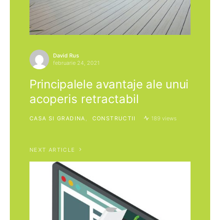
David Rus
februarie 24, 2021
Principalele avantaje ale unui
acoperis retractabil
CASA SI GRADINA
CONSTRUCTII
189 views
NEXT ARTICLE