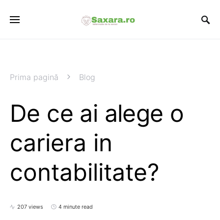
Prima pagină
Blog
De ce ai alege o
cariera in
contabilitate?
207 views
4 minute read