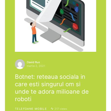
David Rus
martie 2, 2021
Botnet: reteaua sociala in
care esti singurul om si
unde te adora milioane de
roboti
TELEFOANE MOBILE
217 views