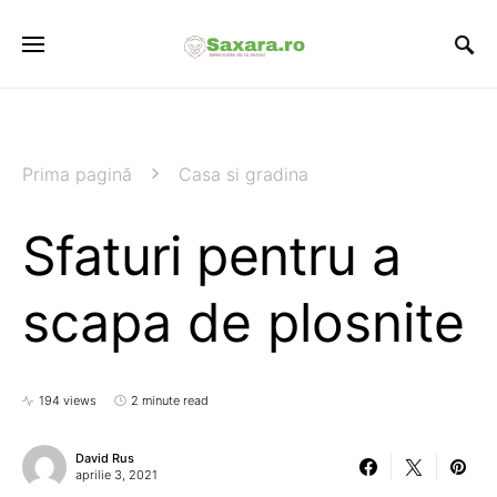
Prima pagină
Casa si gradina
Sfaturi pentru a
scapa de plosnite
194 views
2 minute read
David Rus
aprilie 3, 2021