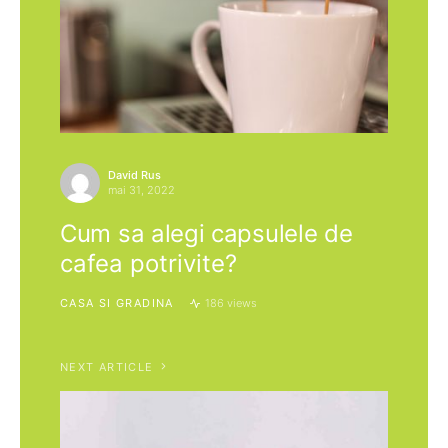
David Rus
mai 31, 2022
Cum sa alegi capsulele de
cafea potrivite?
CASA SI GRADINA
186 views
NEXT ARTICLE