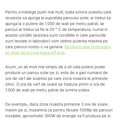
Pentru a intelege putin mai mult, toata lumina soarelui care
reuseste sa ajunga la suprafata panoului solar, ar trebui sa
ajunga la o putere de 1.000 de wati pe metru patrat, iar
panoul ar trebui sa fie la 25 ° C de temperatura, numai in
aceste conditii (acestea sunt conditiile in care panourile
sunt testate in laborator) vom obtine puterea maxima pe
care panoul nostru o va genera.
Va oferim atat invertoare
on grid cat si invertoare off grid
.
Acum, un alt mod mai simplu de a sti cata putere poate
produce un panou solar pe zi, este de a gasi numarul de
ore de varf ale soarelui pe care zona noastra le primeste
zilnic. O ora de varf de soare se traduce printr-o ora de
1.000 de wati pe metru patrat de lumina solara.
De exemplu, daca zona noastra primeste 3 ore de soare
maxim pe zi, inseamna ca pentru fiecare 100Wp de panouri
instalate, aproximativ 300W de energie va fi produsa pe zi