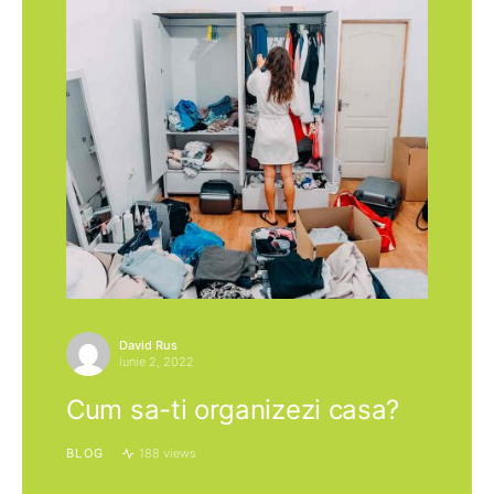
David Rus
iunie 2, 2022
Cum sa-ti organizezi casa?
BLOG
188 views