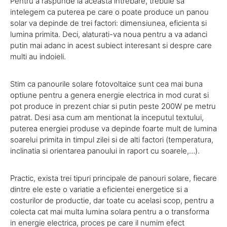
Pentru a raspunde la aceasta intrebare, trebuie sa
intelegem ca puterea pe care o poate produce un panou
solar va depinde de trei factori: dimensiunea, eficienta si
lumina primita. Deci, alaturati-va noua pentru a va adanci
putin mai adanc in acest subiect interesant si despre care
multi au indoieli.
Stim ca panourile solare fotovoltaice sunt cea mai buna
optiune pentru a genera energie electrica in mod curat si
pot produce in prezent chiar si putin peste 200W pe metru
patrat. Desi asa cum am mentionat la inceputul textului,
puterea energiei produse va depinde foarte mult de lumina
soarelui primita in timpul zilei si de alti factori (temperatura,
inclinatia si orientarea panoului in raport cu soarele,…).
Practic, exista trei tipuri principale de panouri solare, fiecare
dintre ele este o variatie a eficientei energetice si a
costurilor de productie, dar toate cu acelasi scop, pentru a
colecta cat mai multa lumina solara pentru a o transforma
in energie electrica, proces pe care il numim efect